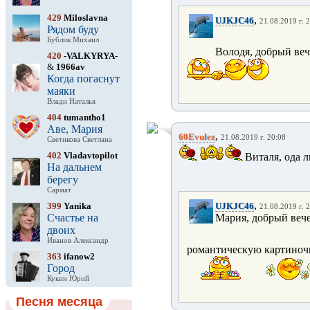
429
Miloslavna
,
UJKJC46
21.08.2019 г. 
Рядом буду
Бублик Михаил
Володя, добрый веч
420
-VALKYRYA-
&
1966av
Когда погаснут
маяки
Влади Наталья
404
tumantho1
Аве, Мария
,
60Evulez
21.08.2019 г. 20:08
Светикова Светлана
402
Vladavtopilot
Виталя, ода л
На дальнем
берегу
Сармат
,
399
Yanika
UJKJC46
21.08.2019 г. 
Счастье на
Мария, добрый вече
двоих
Иванов Александр
романтическую картиночку!
363
ifanow2
Город
Кукин Юрий
Песня месяца