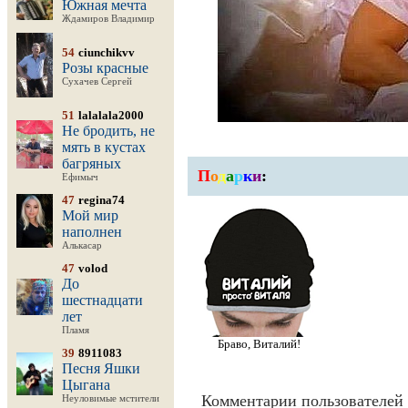
Южная мечта
Ждамиров Владимир
54
ciunchikvv
Розы красные
Сухачев Сергей
51
lalalala2000
Не бродить, не
мять в кустах
багряных
П
о
д
а
р
к
и
:
Ефимыч
47
regina74
Мой мир
наполнен
Алькасар
47
volod
До
шестнадцати
лет
Пламя
Браво, Виталий!
39
8911083
Песня Яшки
Цыгана
Комментарии пользователей 
Неуловимые мстители