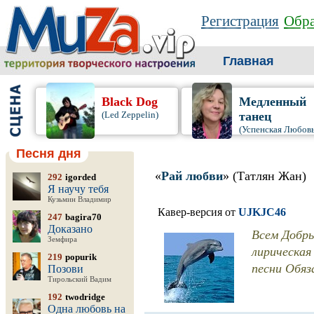
Регистрация
Обра
Главная
Black Dog
Медленный
(Led Zeppelin)
танец
(Успенская Любовь
Песня дня
«
Рай любви
» (Татлян Жан)
292
igorded
Я научу тебя
Кузьмин Владимир
Кавер-версия от
UJKJC46
247
bagira70
Доказано
Всем Добры
Земфира
лирическая
219
popurik
песни Обя
Позови
Тирольский Вадим
192
twodridge
Одна любовь на