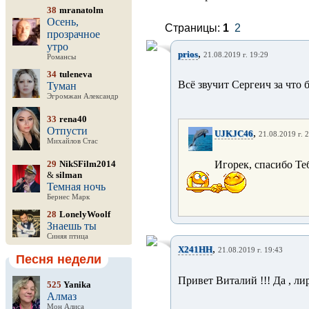
38
mranatolm
Осень,
Страницы:
1
2
прозрачное
утро
,
prios
21.08.2019 г. 19:29
Романсы
34
tuleneva
Всё звучит Сергеич за что 
Туман
Эгромжан Александр
33
rena40
Отпусти
,
UJKJC46
21.08.2019 г. 
Михайлов Стас
29
NikSFilm2014
Игорек, спасибо Те
&
silman
Темная ночь
Бернес Марк
28
LonelyWoolf
Знаешь ты
Синяя птица
,
X241HH
21.08.2019 г. 19:43
Песня недели
Привет Виталий !!! Да , лири
525
Yanika
Алмаз
Мон Алиса