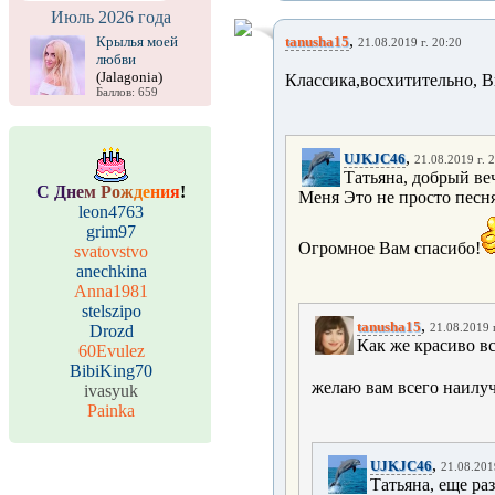
Июль 2026 года
,
Крылья моей
tanusha15
21.08.2019 г. 20:20
любви
(Jalagonia)
Классика,восхитительно, В
Баллов: 659
,
UJKJC46
21.08.2019 г. 
Татьяна, добрый ве
С
Д
н
е
м
Р
о
ж
д
е
н
и
я
!
Меня Это не просто песня
leon4763
grim97
Огромное Вам спасибо!
svatovstvo
anechkina
Anna1981
stelszipo
,
tanusha15
Drozd
21.08.2019 
Как же красиво вс
60Evulez
BibiKing70
желаю вам всего наилуч
ivasyuk
Painka
,
UJKJC46
21.08.201
Татьяна, еще ра