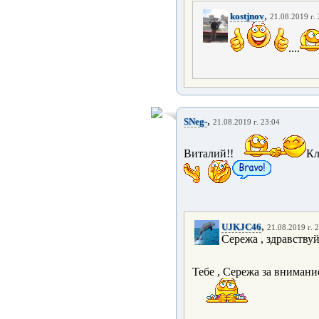
,
kostjnov
21.08.2019 г.
....
,
SNeg-
21.08.2019 г. 23:04
Виталий!!
К
,
UJKJC46
21.08.2019 г. 
Сережа , здравству
Тебе , Сережа за внимани