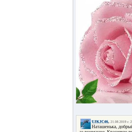
,
UJKJC46
21.08.2019 г. 
Наташенька, добры
за внимание, Красивую р