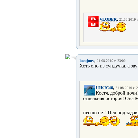
,
VLODEK
21.08.2019 г
,
kostjnov
21.08.2019 г. 23:00
Хоть оно из сундучка, а зв
,
UJKJC46
21.08.2019 г. 
Костя, доброй ночи
отдельная история! Она М
песню нет! Пел под задав