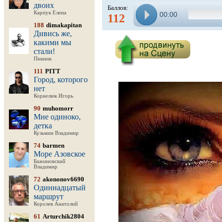
двоих
Баллов:
Карпук Елена
00:00
112
188
dimakapitan
Дивись же,
какими мы
стали!
Пикник
111
PITT
Город, которого
нет
Корнелюк Игорь
90
muhomorr
Мне одиноко,
детка
Кузьмин Владимир
74
barmen
Море Азовское
Бажиновский
Владимир
72
akononov6690
Одиннадцатый
маршрут
Королев Анатолий
61
Arturchik2804