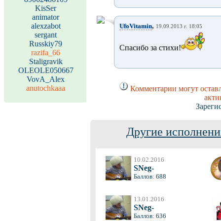
KisSer
animator
,
alexzabot
UfoVitamin
19.09.2013 г. 18:05
sergant
Russkiy79
Спасибо за стихи!
razifa_66
Staligravik
OLEOLE050667
VovA_Alex
anutochkaaa
Комментарии могут оставл
акти
Зареги
Другие исполнени
10.02.2016
SNeg-
Баллов: 688
13.01.2016
SNeg-
Баллов: 636