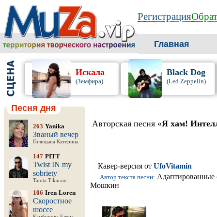
Регистрация
Обрат
Главная
Искала
Black Dog
(Земфира)
(Led Zeppelin)
Песня дня
Авторская песня «
Я хам! Интел
263
Yanika
Званый вечер
Голицына Катерина
147
PITT
Twist IN my
Кавер-версия от
UfoVitamin
sobriety
Адаптированные 
Автор текста песни:
Tanita Tikaram
Мошкин
106
Iren-Loren
Скоростное
шоссе
Камбурова Елена