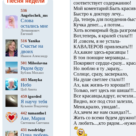
Песня недели
соответствует содержанию!
Мой коментарий:Быть красиво
536
Быстро к доктору лечу...
Angelochek_ms
Да, теперь для похудения-быстр
Слова
Кучка денег..., а потом...
остались мне
Хоть всемирный будь разгром
Литвинкович
Евгений
Вот,теперь, я кралей стала!!!
516
Yanika
И ,совсем, я не устала-
Счастье на
КАВАЛЕРОВ привлекать!!!
двоих
Ах,какие здесь-красавцы !
Иванов Александр
В тон поющие мерзавцы...
Покоряют сердце-сразу... кра
501
Miloslavna
Рядом буду
Но люблю я ту ,заразу,..
Бублик Михаил
Солнце, сразу, засверкало,
На душе светлее стало!!!
483
Manyka
Небо
Ах, как жизнь-то хороша!!!
Цой Анита
Только, нет здесь ни шиша!!!..
Все красавцы,вдруг, исчезли..
459
igorded
Видно, все под стол залезли,
Я научу тебя
Меня,кралю, увидав!..
Кузьмин Владимир
Ах,зачем же нам скандал?!..
442
tumantho1
Жить со всеми будем дружно!
Аве, Мария
А любить...,кто рядом...-нужн
Светикова Светлана
431
twodridge
Одна любовь