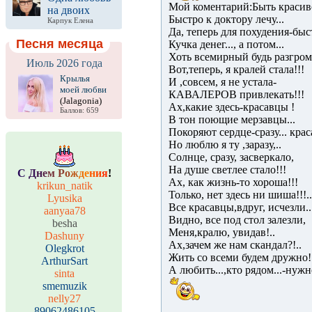
Мой коментарий:Быть красиво
на двоих
Быстро к доктору лечу...
Карпук Елена
Да, теперь для похудения-быстр
Песня месяца
Кучка денег..., а потом...
Хоть всемирный будь разгром
Июль 2026 года
Вот,теперь, я кралей стала!!!
Крылья
И ,совсем, я не устала-
моей любви
КАВАЛЕРОВ привлекать!!!
(Jalagonia)
Ах,какие здесь-красавцы !
Баллов: 659
В тон поющие мерзавцы...
Покоряют сердце-сразу... кра
Но люблю я ту ,заразу,..
Солнце, сразу, засверкало,
На душе светлее стало!!!
С
Д
н
е
м
Р
о
ж
д
е
н
и
я
!
Ах, как жизнь-то хороша!!!
krikun_natik
Только, нет здесь ни шиша!!!..
Lyusika
Все красавцы,вдруг, исчезли..
aanyaa78
Видно, все под стол залезли,
besha
Меня,кралю, увидав!..
Dashuny
Ах,зачем же нам скандал?!..
Olegkrot
Жить со всеми будем дружно!
ArthurSart
А любить...,кто рядом...-нужн
sinta
smemuzik
nelly27
89062486105