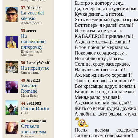
Быстро к доктору лечу...
57
Alex-sir
Да, теперь для похудения-быстр
La voce del
Кучка денег..., а потом...
silensio
Хоть всемирный будь разгром
Andrea Bocelli
Вот,теперь, я кралей стала!!!
И ,совсем, я не устала-
55
setret
На
КАВАЛЕРОВ привлекать!!!
последнюю
Ах,какие здесь-красавцы !
пятерочку
В тон поющие мерзавцы...
Шуфутинский
Покоряют сердце-сразу...
Михаил
Но люблю я ту ,заразу,..
50
LonelyWoolf
Солнце, сразу, засверкало,
На перепутье
На душе светлее стало!!!
Синяя птица
Ах, как жизнь-то хороша!!!
49
Alvi123
Только, нет здесь ни шиша!!!..
Vacanze
Все красавцы,вдруг, исчезли..
Romane
Видно, все под стол залезли,
Matia Bazar
Меня,кралю, увидав!..
Ах,зачем же нам скандал?!..
44
8911083
Жить со всеми будем дружно!
Doctor Doctor
А любить...,кто рядом...-нужн
UFO
40
mranatolm
Отцвели
Песня весьма содержател
хризантемы
соответствует содержанию!
Романсы