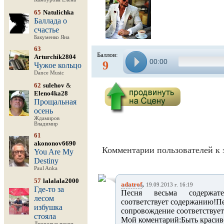
65
Natulichka
Баллада о
счастье
Бакуменко Яна
63
Баллов:
Arturchik2804
00:00
9
Чужое кольцо
Dance Music
62
sulehov
&
Eleno4ka28
Прощальная
осень
Ждамиров
Владимир
61
akononov6690
Комментарии пользователей к 
You Are My
Destiny
Paul Anka
57
lalalala2000
,
adatrof
19.09.2013 г. 16:19
Где-то за
Песня весьма содержател
лесом
соответствует содержанию!Пе
избушка
сопровождение соответствуе
стояла
Мой коментарий:Быть красиво
Дворовые песни