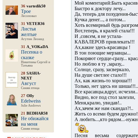
Мой коментарий:Быть красиво
36
vartedik50
Быстро к доктору лечу...
Трое
Да, теперь для похудения-быстр
Лесоповал
Кучка денег..., а потом...
31
VETER36
Хоть всемирный будь разгром
Листья
Вот,теперь, я кралей стала!!!
желтые
И ,совсем, я не устала-
Агутин Леонид
КАВАЛЕРОВ привлекать!!!
31
A_VOKaDA
Ах,какие здесь-красавцы !
Песенка о
В тон поющие мерзавцы...
сказке
Покоряют сердце-сразу... кра
Никитины Сергей и
Но люблю я ту ,заразу,..
Татьяна
Солнце, сразу, засверкало,
28
SASHA-
На душе светлее стало!!!
NEXT
Ах, как жизнь-то хороша!!!
Август
Только, нет здесь ни шиша!!!..
Синяя птица
Все красавцы,вдруг, исчезли..
27
Olly
Видно, все под стол залезли,
Edelweiss
Меня,кралю, увидав!..
Julie Andrews
Ах,зачем же нам скандал?!..
21
BEDHAR58
Жить со всеми будем дружно!
Не обижайся
А любить...,кто рядом...-нужн
на меня
Синяя птица
Песня весьма содержател