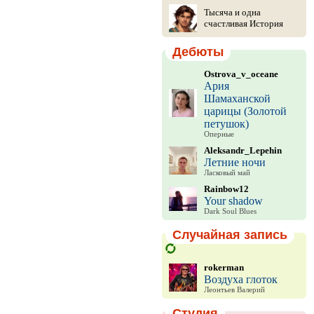
Тысяча и одна
счастливая История
Дебюты
Ostrova_v_oceane
Ария
Шамаханской
царицы (Золотой
петушок)
Оперные
Aleksandr_Lepehin
Летние ночи
Ласковый май
Rainbow12
Your shadow
Dark Soul Blues
Случайная запись
rokerman
Воздуха глоток
Леонтьев Валерий
Студия