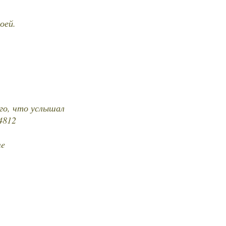
оей.
го, что услышал
04812
ne