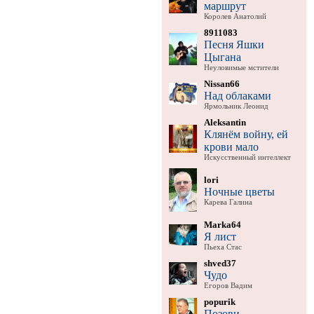
маршрут
Королев Анатолий
8911083
Песня Яшки
Цыгана
Неуловимые мстители
Nissan66
Над облаками
Ярмольник Леонид
Aleksantin
Клянём войну, ей
крови мало
Искусственный интеллект
lori
Ночные цветы
Карева Галина
Marka64
Я лист
Пьеха Стас
shved37
Чудо
Егоров Вадим
popurik
Позови