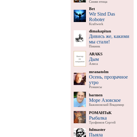
Синяя птица
Bet
Wir Sind Das
Roboter
Kraftwerk
dimakapitan
Дивись же, какими
мы стали!
Пикник
ARAKS
Дым
Алиса
mranatolm
Осень, прозрачное
утро
Романсы
barmen
Море Азовское
Бажиновский Владимир
POMAHTuK
Рыбалка
Трофимов Сергей
fulmaster
Пыяла