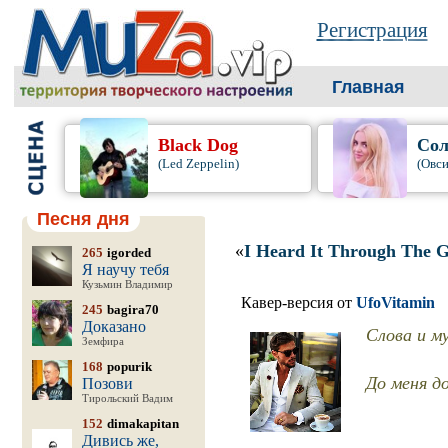
Регистрация
Главная
Black Dog
Сол
(Led Zeppelin)
(Овси
Песня дня
«
I Heard It Through The 
265
igorded
Я научу тебя
Кузьмин Владимир
Кавер-версия от
UfoVitamin
245
bagira70
Доказано
Слова и му
Земфира
168
popurik
До меня до
Позови
Тирольский Вадим
152
dimakapitan
Дивись же,