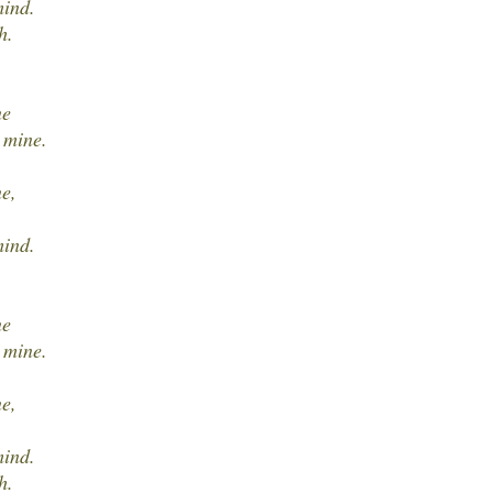
mind.
h.
ne
 mine.
ne,
mind.
ne
 mine.
ne,
mind.
h.