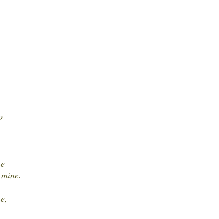
o
ne
 mine.
ne,