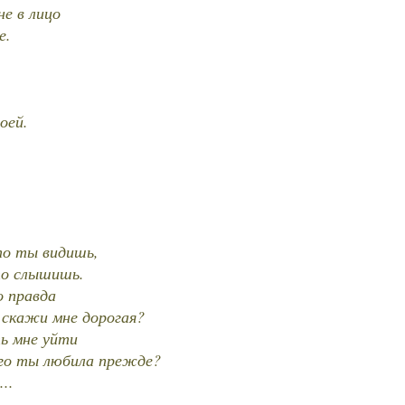
не в лицо
е.
оей.
то ты видишь,
то слышишь.
о правда
 скажи мне дорогая?
ь мне уйти
ого ты любила прежде?
..