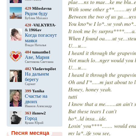
plae....ns to mae...ke me blu..
With some other g**........uy 
429
Miloslavna
Рядом буду
Between the two of us ga....uys
Бублик Михаил
You kno*w I lo*..ve you\ mo*..
420
-VALKYRYA-
It took me by surpra****.....a..
&
1966av
Когда погаснут
When I found oa.....ut ye...steu
маяки
U....u....
Влади Наталья
I heard it through the grapevi
404
tumantho1
Аве, Мария
Not much lo...nger would you b
Светикова Светлана
U....u....
402
Vladavtopilot
I heard it through the grapevi
На дальнем
берегу
Oh and I'*.....m just about to
Сармат
Honey, honey yeah.
399
Yanika
tutti
Счастье на
двоих
I know that a me.......an ain't
Иванов Александр
But these tears I can't
363
ifanow2
ho*..ld insa...ide.
Город
Кукин Юрий
Losin' you****....... would en
my la*..ife you see,
Песня месяца