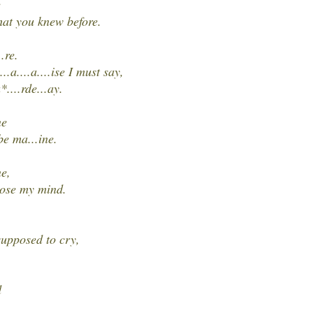
e
that you knew before.
.re.
..a....a....ise I must say,
*....rde...ay.
ne
e ma...ine.
ne,
 lose my mind.
 supposed to cry,
d