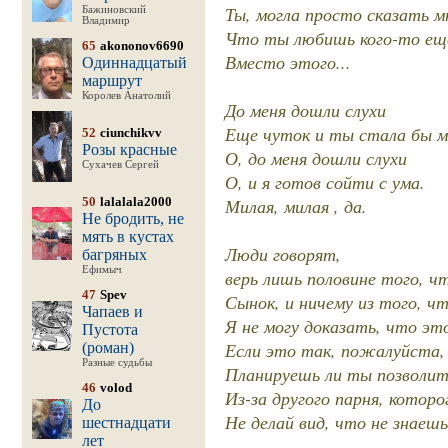
Ты, могла просто сказать м
Бажиновский
Владимир
Что ты любишь кого-то ещ
65
akononov6690
Вместо этого...
Одиннадцатый
маршрут
Королев Анатолий
До меня дошли слухи
Еще чуток и ты стала бы м
52
ciunchikvv
Розы красные
О, до меня дошли слухи
Сухачев Сергей
О, и я готов сойти с ума.
50
lalalala2000
Милая, милая , да.
Не бродить, не
мять в кустах
Люди говорят,
багряных
Ефимыч
верь лишь половине того, ч
47
Spev
Сынок, и ничему из того, ч
Чапаев и
Я не могу доказать, что эт
Пустота
Если это так, пожалуйста,
(роман)
Разные судьбы
Планируешь ли ты позволит
46
volod
Из-за другого парня, котор
До
Не делай вид, что не знаешь.
шестнадцати
лет