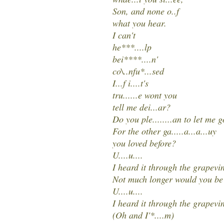
Son, and none o..f
what you hear.
I can't
he***....lp
bei****....n'
co\..nfu*...sed
I...f i....t's
tru......e wont you
tell me dei...ar?
Do you ple........an to let me g
For the other ga.....a...a...uy
you loved before?
U....u....
I heard it through the grapevi
Not much longer would you be
U....u....
I heard it through the grapevi
(Oh and I'*....m)