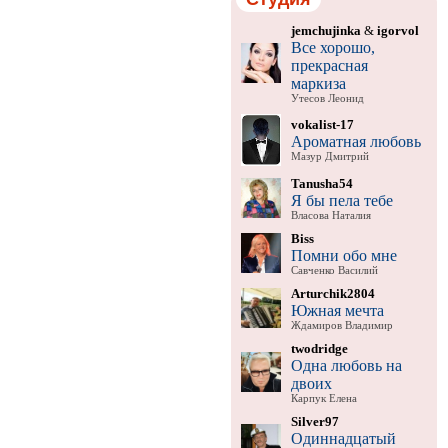
jemchujinka
&
igorvol
Все хорошо,
прекрасная
маркиза
Утесов Леонид
vokalist-17
Ароматная любовь
Мазур Дмитрий
Tanusha54
Я бы пела тебе
Власова Наталия
Biss
Помни обо мне
Савченко Василий
Arturchik2804
Южная мечта
Ждамиров Владимир
twodridge
Одна любовь на
двоих
Карпук Елена
Silver97
Одиннадцатый