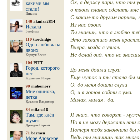
Ох, я держу пари, что ты уд
какими мы
о твоих планах сделать мне
стали!
Пикник
С каким-то другим парнем, 
140
akmira2814
Из нас двоих
Искала
Ты знаешь, что я люблю теб
Земфира
Это захватило меня враспло
110
twodridge
Одна любовь на
Вчера, когда я узнал.
двоих
Не делай вид, что не знаешь 
Карпук Елена
104
PITT
Город, которого
До меня дошли слухи
нет
Еще чуток и ты стала бы м
Корнелюк Игорь
О, до меня дошли слухи
90
muhomorr
О, и я готов сойти с ума.
Мне одиноко,
детка
Милая, милая , да.
Кузьмин Владимир
84
milana18
Я знаю, что говорят - мужч
Там, где клён
шумит
Но я не могу держать эти с
Дроздов Сергей
Потеря тебя закончила бы 
71
barmen
Ведь ты значишь так много 
Море Азовское