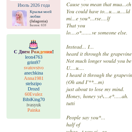
Cause you mean that mua...ch 
Июль 2026 года
You could have to...u....u....ld
Крылья моей
любви
mi...e you*...rse....lf
(Jalagonia)
That you
Баллов: 659
lo....o*.......ve someone else.
Instead... I...
С
Д
н
е
м
Р
о
ж
д
е
н
и
я
!
heard it through the grapevine
leon4763
Not much longer would you be
grim97
U....u....
svatovstvo
anechkina
I heard it through the grapevi
Anna1981
(Oh and I'**...m)
stelszipo
just about to lose my mind.
Drozd
60Evulez
Honey, honey ye\....e*.....ah.
BibiKing70
tutti
ivasyuk
Painka
People say you*...
half of
whae...t you si...ee,