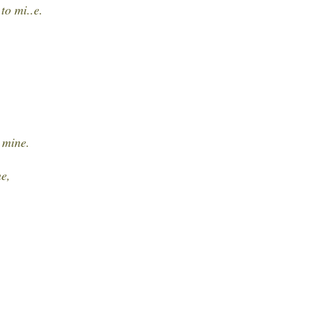
to mi..e.
 mine.
ne,