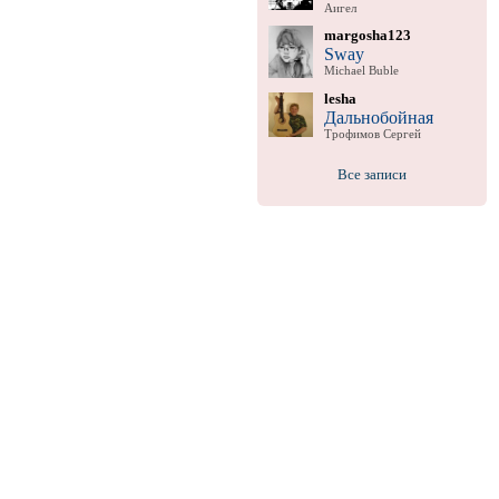
Аигел
margosha123
Sway
Michael Buble
lesha
Дальнобойная
Трофимов Сергей
Все записи