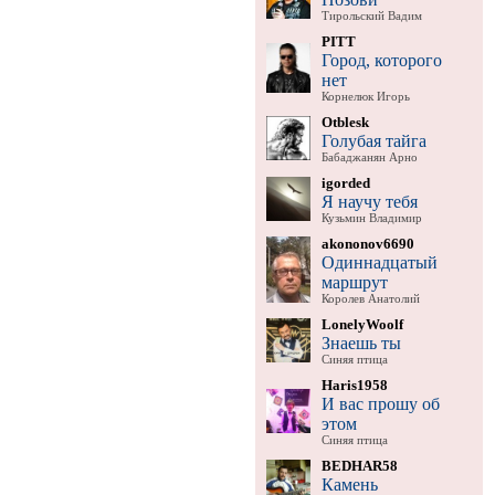
Тирольский Вадим
PITT
Город, которого
нет
Корнелюк Игорь
Otblesk
Голубая тайга
Бабаджанян Арно
igorded
Я научу тебя
Кузьмин Владимир
akononov6690
Одиннадцатый
маршрут
Королев Анатолий
LonelyWoolf
Знаешь ты
Синяя птица
Haris1958
И вас прошу об
этом
Синяя птица
BEDHAR58
Камень