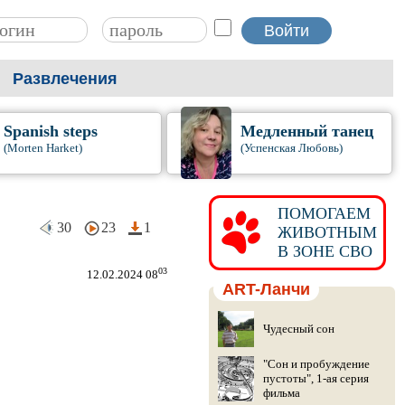
Развлечения
Spanish steps
Медленный танец
(Morten Harket)
(Успенская Любовь)
ПОМОГАЕМ
30
23
1
ЖИВОТНЫМ
В ЗОНЕ СВО
03
12.02.2024 08
ART-Ланчи
Чудесный сон
"Сон и пробуждение
пустоты", 1-ая серия
фильма