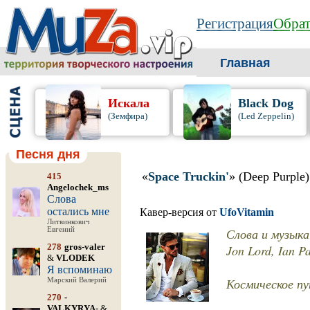
Регистрация
Обрат
Главная
Искала
Black Dog
(Земфира)
(Led Zeppelin)
Песня дня
«
Space Truckin'
» (Deep Purple)
415
Angelochek_ms
Слова
остались мне
Кавер-версия от
UfoVitamin
Литвинкович
Евгений
Слова и музыка:
278
gros-valer
Jon Lord, Ian P
&
VLODEK
Я вспоминаю
Космическое пу
Марский Валерий
270
-
VALKYRYA-
&