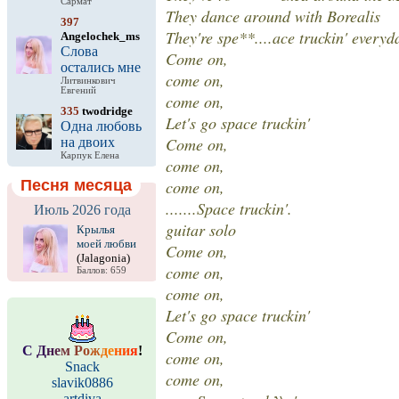
Сармат
They dance around with Borealis
397
They're spe**....ace truckin' everydae
Angelochek_ms
Слова
Come on,
остались мне
come on,
Литвинкович
Евгений
come on,
335
twodridge
Let's go space truckin'
Одна любовь
Come on,
на двоих
Карпук Елена
come on,
Песня месяца
come on,
.......Space truckin'.
Июль 2026 года
guitar solo
Крылья
моей любви
Come on,
(Jalagonia)
come on,
Баллов: 659
come on,
Let's go space truckin'
Come on,
С
Д
н
е
м
Р
о
ж
д
е
н
и
я
!
come on,
Snack
come on,
slavik0886
artdiva