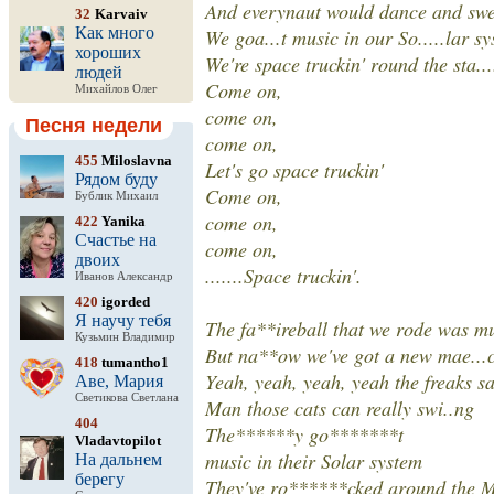
And everynaut would dance and swe..
32
Karvaiv
Как много
We goa...t music in our So.....lar s
хороших
We're space truckin' round the sta....
людей
Come on,
Михайлов Олег
come on,
Песня недели
come on,
455
Miloslavna
Let's go space truckin'
Рядом буду
Come on,
Бублик Михаил
come on,
422
Yanika
Счастье на
come on,
двоих
.......Space truckin'.
Иванов Александр
420
igorded
Я научу тебя
The fa**ireball that we rode was mu
Кузьмин Владимир
But na**ow we've got a new mae...
418
tumantho1
Yeah, yeah, yeah, yeah the freaks s
Аве, Мария
Светикова Светлана
Man those cats can really swi..ng
404
The******y go*******t
Vladavtopilot
music in their Solar system
На дальнем
берегу
They've ro******cked around the 