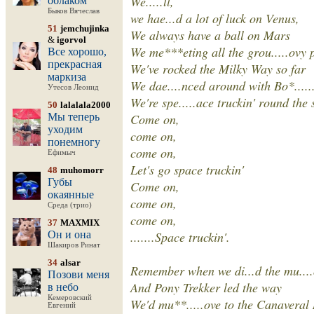
We.....ll,
облаком
Быков Вячеслав
we hae...d a lot of luck on Venus,
51
jemchujinka
We always have a ball on Mars
&
igorvol
We me***eting all the grou.....ovy 
Все хорошо,
прекрасная
We've rocked the Milky Way so far
маркиза
We dae....nced around with Bo*.......r
Утесов Леонид
We're spe.....ace truckin' round the st
50
lalalala2000
Мы теперь
Come on,
уходим
come on,
понемногу
come on,
Ефимыч
Let's go space truckin'
48
muhomorr
Губы
Come on,
окаянные
come on,
Среда (трио)
come on,
37
MAXMIX
Он и она
.......Space truckin'.
Шакиров Ринат
34
alsar
Remember when we di...d the mu....
Позови меня
And Pony Trekker led the way
в небо
Кемеровский
We'd mu**.....ove to the Canaveral
Евгений