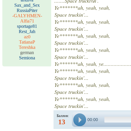
.......Space trucki\\n'.
Sax_and_Sex
Ye*******ah, yeah, yeah,
RussiaPiter
Space truckin'...
-GALYHMEN-
Ye*******ah, yeah, yeah,
Alfia71
sportage81
Space truckin'...
Rest_Jah
Ye*******ah, yeah, yeah,
az0
Space truckin'...
TatianaP
Tereshka
Ye*******ah, yeah, yeah,
german
Space truckin'...
Semiona
Ye*******ah, yeah, ye...................
Ye*******ah, yeah, yeah,
Space truckin'...
Ye*******ah, yeah, yeah,
Space truckin'...
Ye*******ah, yeah, yeah,
Space truckin'...
Баллов:
00:00
13