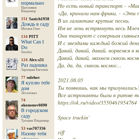
нормально
Но есть новый транспорт - «Ма
Пресняков
Владимир
«Да, кричали нам фрики, - «Эти 
151
Sanich1958
В их галактике крутые песни,
Дождь в саду
Им не лень встряхнуть весь Мле
Митяев Олег
Они танцуют с северным сиянье
134
PITT
What Can I
И с звездами каждый божий ден
Do
Давай, давай, давай, ворвемся в к
Smokie
Давай, давай, махнем сквозь косм
124
Alex-s51
Да, да, да, сквозь космос...
Раз ладошка
Зарицкая Евгения
77
sulehov
2021.08.05
Я куплю тебе
Ты помнишь, как мы прилунились
дом
Лесоповал
Все астронавты были в ритме та
74
https://ok.ru/video/3550461954764
akononov6690
В городском
саду
Space truckin'
Трошин Владимир
53
vas707356
riff
Назову тебя