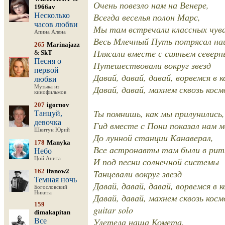
Очень повезло нам на Венере,
1966av
Несколько
Всегда веселья полон Марс,
часов любви
Мы там встречали классных чува
Апина Алена
Весь Млечный Путь потрясал на
265
Marinajazz
Плясали вместе с сияньем северн
&
SkT
Песня о
Путешествовали вокруг звезд
первой
Давай, давай, давай, ворвемся в к
любви
Давай, давай, махнем сквозь косм
Музыка из
кинофильмов
207
igornov
Ты помнишь, как мы прилунились,
Танцуй,
девочка
Гид вместе с Пони показал нам 
Шкитун Юрий
До лунной станции Канаверал,
178
Manyka
Все астронавты там были в ритм
Небо
Цой Анита
И под песни солнечной системы
162
ifanow2
Танцевали вокруг звезд
Темная ночь
Давай, давай, давай, ворвемся в к
Богословский
Никита
Давай, давай, махнем сквозь косм
159
guitar solo
dimakapitan
Улетела наша Комета,
Все