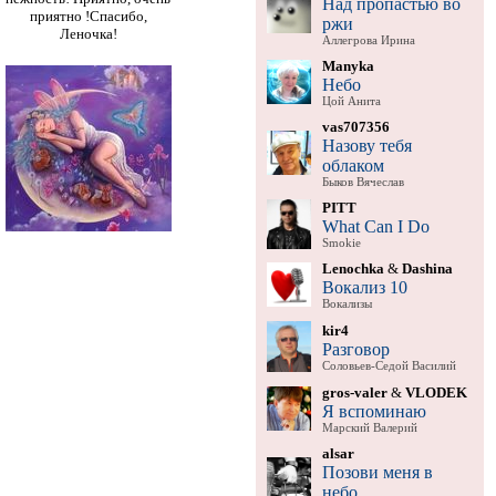
Над пропастью во
приятно !Спасибо,
ржи
Леночка!
Аллегрова Ирина
Manyka
Небо
Цой Анита
vas707356
Назову тебя
облаком
Быков Вячеслав
PITT
What Can I Do
Smokie
Lenochka
&
Dashina
Вокализ 10
Вокализы
kir4
Разговор
Соловьев-Седой Василий
gros-valer
&
VLODEK
Я вспоминаю
Марский Валерий
alsar
Позови меня в
небо