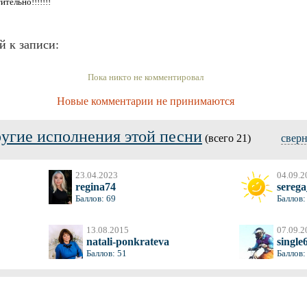
ительно!!!!!!!
й к записи:
Пока никто не комментировал
Новые комментарии не принимаются
угие исполнения этой песни
(всего 21)
свер
23.04.2023
04.09.2
regina74
sereg
Баллов: 69
Баллов:
13.08.2015
07.09.2
natali-ponkrateva
single
Баллов: 51
Баллов: