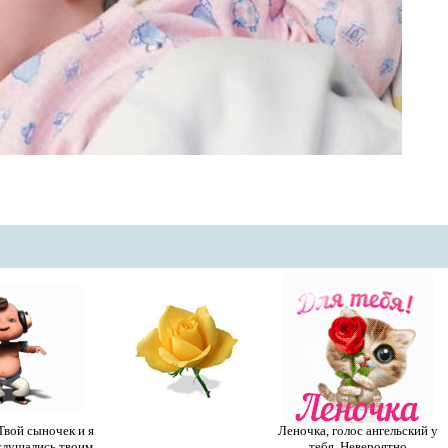
Твой сыночек и я
Леночка, голос ангельский у
слушались твоим
тебя. Невероятно