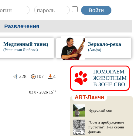
Развлечения
Медленный танец
Зеркало-река
(Успенская Любовь)
(Альфа)
ПОМОГАЕМ
228
107
4
ЖИВОТНЫМ
В ЗОНЕ СВО
17
03.07.2026 15
ART-Ланчи
Чудесный сон
"Сон и пробуждение
пустоты", 1-ая серия
фильма