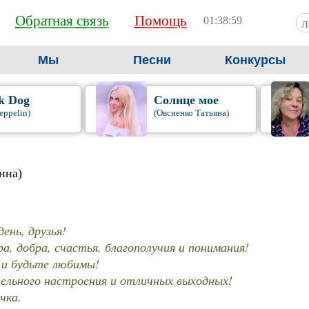
Обратная связь
Помощь
01:39:00
Мы
Песни
Конкурсы
k Dog
Солнце мое
eppelin)
(Овсиенко Татьяна)
нна)
ень, друзья!
а, добра, счастья, благополучия и понимания!
и будьте любимы!
ельного настроения и отличных выходных!
чка.