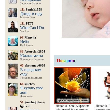
Зарицкая Евгения
111
Sanich1958
Дождь в саду
Митяев Олег
111
PITT
What Can I Do
Smokie
93
Manyka
Небо
Цой Анита
81
Arturchik2804
Южная мечта
Ждамиров Владимир
П
о
д
а
р
к
и
:
66
akononov6690
В городском
саду
Трошин Владимир
64
sulehov
Я куплю тебе
дом
Лесоповал
51
jemchujinka
&
Леночка! Очень красиво
Леночка! 
igorvol
убаюкала! Молодчинка!
просто за