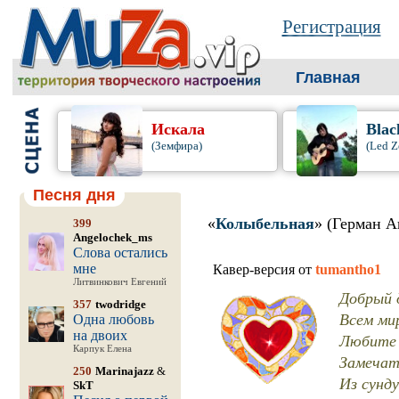
Регистрация
Главная
Искала
Blac
(Земфира)
(Led Z
Песня дня
«
Колыбельная
» (Герман А
399
Angelochek_ms
Слова остались
мне
Кавер-версия от
tumantho1
Литвинкович Евгений
Добрый д
357
twodridge
Всем мир
Одна любовь
на двоих
Любите 
Карпук Елена
Замечат
250
Marinajazz
&
Из сунду
SkT