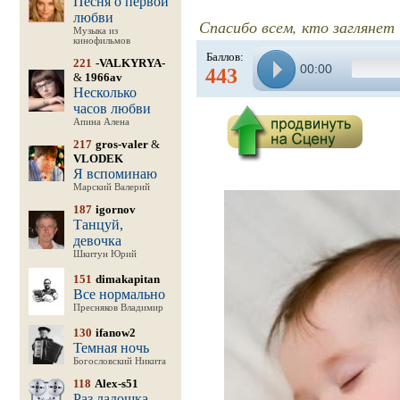
Песня о первой
любви
Спасибо всем, кто заглянет 
Музыка из
кинофильмов
Баллов:
221
-VALKYRYA-
00:00
443
&
1966av
Несколько
часов любви
Апина Алена
217
gros-valer
&
VLODEK
Я вспоминаю
Марский Валерий
187
igornov
Танцуй,
девочка
Шкитун Юрий
151
dimakapitan
Все нормально
Пресняков Владимир
130
ifanow2
Темная ночь
Богословский Никита
118
Alex-s51
Раз ладошка