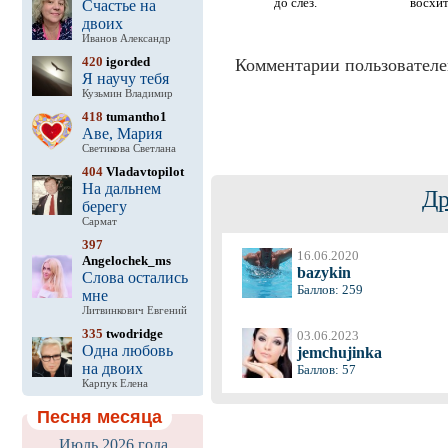
до слёз.
восхит
Счастье на
двоих
Иванов Александр
420
igorded
Комментарии пользователе
Я научу тебя
Кузьмин Владимир
418
tumantho1
Аве, Мария
Светикова Светлана
404
Vladavtopilot
На дальнем
Др
берегу
Сармат
397
16.06.2020
Angelochek_ms
bazykin
Слова остались
Баллов: 259
мне
Литвинкович Евгений
335
twodridge
03.06.2023
Одна любовь
jemchujinka
на двоих
Баллов: 57
Карпук Елена
Песня месяца
Июль 2026 года