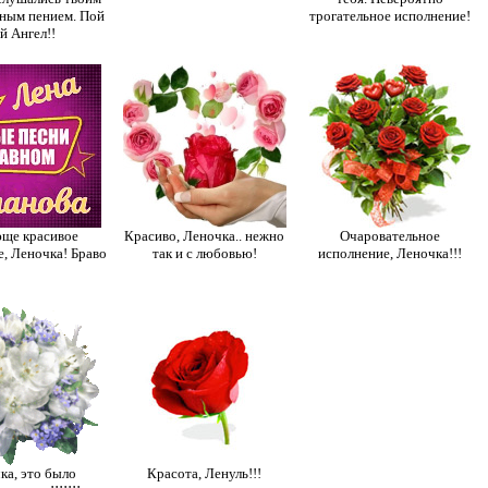
ным пением. Пой
трогательное исполнение!
й Ангел!!
ще красивое
Красиво, Леночка.. нежно
Очаровательное
, Леночка! Браво
так и с любовью!
исполнение, Леночка!!!
ка, это было
Красота, Ленуль!!!