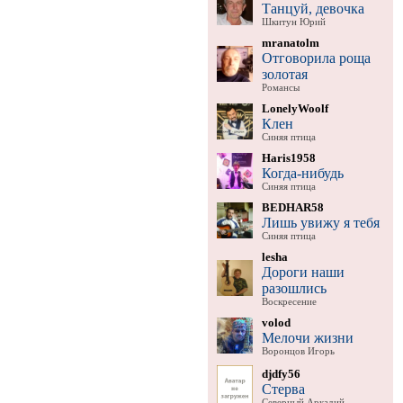
Танцуй, девочка
Шкитун Юрий
mranatolm
Отговорила роща
золотая
Романсы
LonelyWoolf
Клен
Синяя птица
Haris1958
Когда-нибудь
Синяя птица
BEDHAR58
Лишь увижу я тебя
Синяя птица
lesha
Дороги наши
разошлись
Воскресение
volod
Мелочи жизни
Воронцов Игорь
djdfy56
Стерва
Северный Аркадий