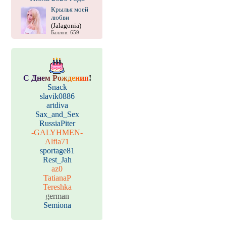
Крылья моей
любви
(Jalagonia)
Баллов: 659
С
Д
н
е
м
Р
о
ж
д
е
н
и
я
!
Snack
slavik0886
artdiva
Sax_and_Sex
RussiaPiter
-GALYHMEN-
Alfia71
sportage81
Rest_Jah
az0
TatianaP
Tereshka
german
Semiona