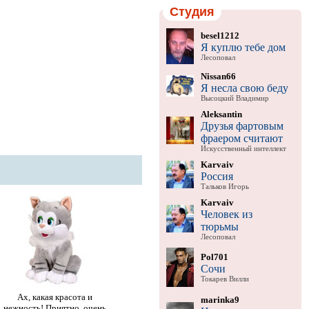
Студия
besel1212
Я куплю тебе дом
Лесоповал
Nissan66
Я несла свою беду
Высоцкий Владимир
Aleksantin
Друзья фартовым
фраером считают
Искусственный интеллект
Karvaiv
Россия
Тальков Игорь
Karvaiv
Человек из
тюрьмы
Лесоповал
Pol701
Сочи
Токарев Вилли
Ах, какая красота и
marinka9
нежность! Приятно, очень