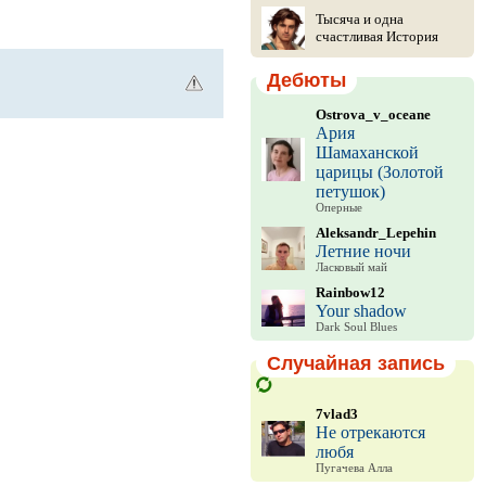
Тысяча и одна
счастливая История
Дебюты
Ostrova_v_oceane
Ария
Шамаханской
царицы (Золотой
петушок)
Оперные
Aleksandr_Lepehin
Летние ночи
Ласковый май
Rainbow12
Your shadow
Dark Soul Blues
Случайная запись
7vlad3
Не отрекаются
любя
Пугачева Алла