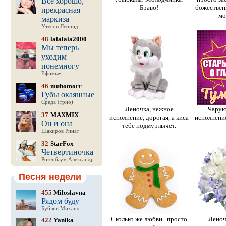
Все хорошо,
Браво!
божествен
прекрасная
мо
маркиза
Утесов Леонид
48
lalalala2000
Мы теперь
уходим
понемногу
Ефимыч
46
muhomorr
Губы окаянные
Среда (трио)
Леночка, нежное
Чарую
37
MAXMIX
исполнение, дорогая, а киса
исполнение
Он и она
тебе подмурлычет.
Шакиров Ринат
32
StarFox
Четвертиночка
Розенбаум Александр
Песня недели
455
Miloslavna
Рядом буду
Бублик Михаил
Сколько же любви...просто
Леноч
422
Yanika