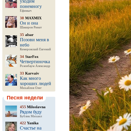
уходим
понемногу
Ефимыч
38
MAXMIX
Он и она
Шакиров Ринат
35
alsar
Позови меня в
небо
Кемеровский Евгений
34
StarFox
Четвертиночка
Розенбаум Александр
33
Karvaiv
Как много
хороших людей
Михайлов Олег
Песня недели
455
Miloslavna
Рядом буду
Бублик Михаил
422
Yanika
Счастье на