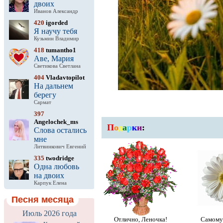
двоих
Иванов Александр
420
igorded
Я научу тебя
Кузьмин Владимир
418
tumantho1
Аве, Мария
Светикова Светлана
404
Vladavtopilot
На дальнем
берегу
Сармат
397
Angelochek_ms
П
о
д
а
р
к
и
:
Слова остались
мне
Литвинкович Евгений
335
twodridge
Одна любовь
на двоих
Карпук Елена
Песня месяца
Июль 2026 года
Отлично, Леночка!
Самому