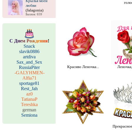
Крылья моей
голо
любви
(Jalagonia)
Баллов: 659
С
Д
н
е
м
Р
о
ж
д
е
н
и
я
!
Snack
slavik0886
artdiva
Sax_and_Sex
Красиво Леночка...
Леночка,
RussiaPiter
-GALYHMEN-
Alfia71
sportage81
Rest_Jah
az0
TatianaP
Tereshka
german
Semiona
Прекрасное