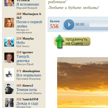
VLODEK
работам!
Я вспоминаю
Любите и будьте любимы!
Марский Валерий
268
Marinajazz
&
SkT
Баллов:
Песня о первой
00:00
556
любви
Музыка из
кинофильмов
224
Manyka
Небо
Цой Анита
210
igornov
Танцуй,
девочка
Шкитун Юрий
171
dimakapitan
Все нормально
Пресняков Владимир
165
ifanow2
Темная ночь
Богословский Никита
152
Sanich1958
Дождь в саду
Митяев Олег