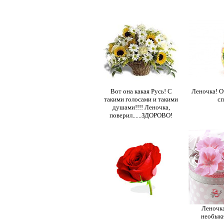
Вот она какая Русь! С
Леночка! О
такими голосами и такими
сп
душами!!!! Леночка,
поверил......ЗДОРОВО!
Леночка
необыкн