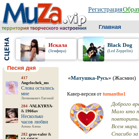
Регистрация
Обрат
Главная
Искала
Black Dog
(Земфира)
(Led Zeppelin)
Песня дня
«
Матушка-Русь
» (Жасмин)
417
Angelochek_ms
Слова остались
мне
Кавер-версия от
tumantho1
Литвинкович Евгений
Доброго вр
284
-VALKYRYA-
Мало кто п
&
1966av
Несколько
повторить
часов любви
Всем мира, 
Апина Алена
Спасибо за
282
gros-valer
&