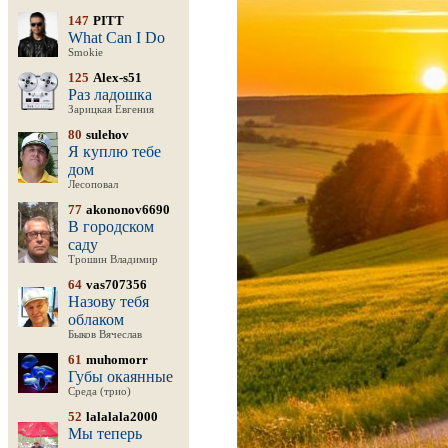
147
PITT
What Can I Do
Smokie
125
Alex-s51
Раз ладошка
Зарицкая Евгения
80
sulehov
Я куплю тебе
дом
Лесоповал
77
akononov6690
В городском
саду
Трошин Владимир
64
vas707356
Назову тебя
облаком
Быков Вячеслав
61
muhomorr
Губы окаянные
Среда (трио)
52
lalalala2000
Мы теперь