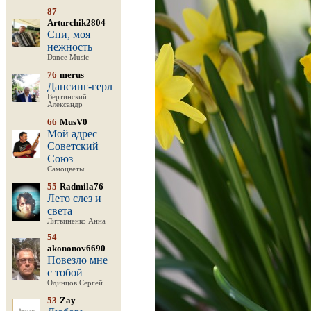
87
Arturchik2804
Спи, моя
нежность
Dance Music
76
merus
Дансинг-герл
Вертинский
Александр
66
MusV0
Мой адрес
Советский
Союз
Самоцветы
55
Radmila76
Лето слез и
света
Литвиненко Анна
54
akononov6690
Повезло мне
с тобой
Одинцов Сергей
53
Zay