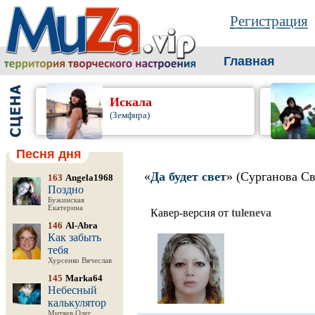
Регистрация
Главная
Искала
(Земфира)
Песня дня
«
Да будет свет
» (Сурганова Св
163
Angela1968
Поздно
Бужинская
Екатерина
Кавер-версия от
tuleneva
146
Al-Abra
Как забыть
тебя
Хурсенко Вячеслав
145
Marka64
Небесный
калькулятор
Митяев Олег