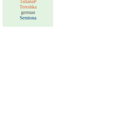
TatianaP
Tereshka
german
Semiona