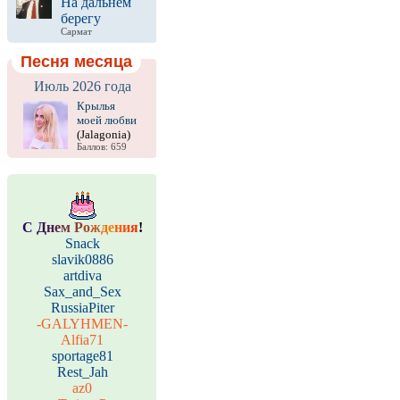
На дальнем
берегу
Сармат
Песня месяца
Июль 2026 года
Крылья
моей любви
(Jalagonia)
Баллов: 659
С
Д
н
е
м
Р
о
ж
д
е
н
и
я
!
Snack
slavik0886
artdiva
Sax_and_Sex
RussiaPiter
-GALYHMEN-
Alfia71
sportage81
Rest_Jah
az0