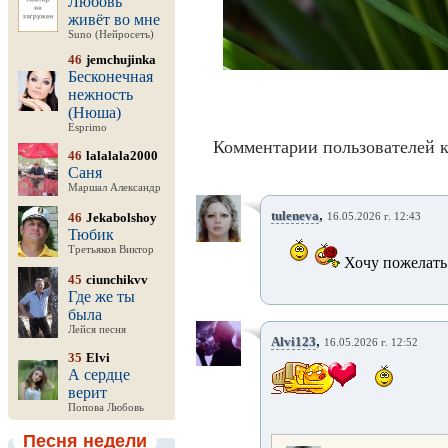
Любовь
живёт во мне
Suno (Нейросеть)
46
jemchujinka
Бесконечная
нежность
(Нюша)
Esprimo
Комментарии пользователей к
46
lalalala2000
Саня
Маршал Александр
,
tuleneva
46
Jekabolshoy
16.05.2026 г. 12:43
Тюбик
Третьяков Виктор
Хочу пожелать
45
ciunchikvv
Где же ты
была
Лейся песня
,
Alvi123
16.05.2026 г. 12:52
35
Elvi
А сердце
верит
Попова Любовь
Песня недели