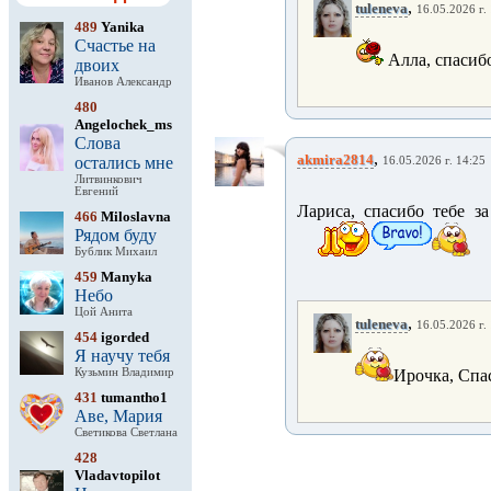
,
tuleneva
16.05.2026 г.
489
Yanika
Счастье на
Алла, спасиб
двоих
Иванов Александр
480
Angelochek_ms
Слова
,
akmira2814
остались мне
16.05.2026 г. 14:25
Литвинкович
Евгений
Лариса, спасибо тебе з
466
Miloslavna
Рядом буду
Бублик Михаил
459
Manyka
Небо
Цой Анита
,
tuleneva
16.05.2026 г.
454
igorded
Я научу тебя
Кузьмин Владимир
Ирочка, Спа
431
tumantho1
Аве, Мария
Светикова Светлана
428
Vladavtopilot