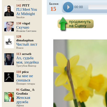
Баллов:
142
PITT
00:00
15
I'Ll Meet You
At Midnight
Smokie
130
vitgol
Скучаю
Исакова Светлана
128
dimakapitan
Чистый лист
Нэнси
113
serweb
Ах, судьба
моя, злодейка
Трегубов Виктор
110
ptica
Ты мне не
снишься
Поющие гитары
91
Galina_
&
Grafinia
Женская
дружба
Афина