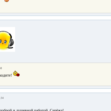
38
ходите!
:34
 доброй и душевной работой, Серёжа!