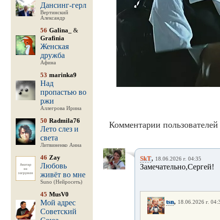
Дансинг-герл
Вертинский
Александр
56
Galina_
&
Grafinia
Женская
дружба
Афина
53
marinka9
Над
пропастью во
ржи
Аллегрова Ирина
50
Radmila76
Комментарии пользователей 
Лето слез и
света
Литвиненко Анна
46
Zay
,
SkT
18.06.2026 г. 04:35
Любовь
Замечательно,Сергей!
живёт во мне
Suno (Нейросеть)
45
MusV0
,
tsn
Мой адрес
18.06.2026 г. 04:
Советский