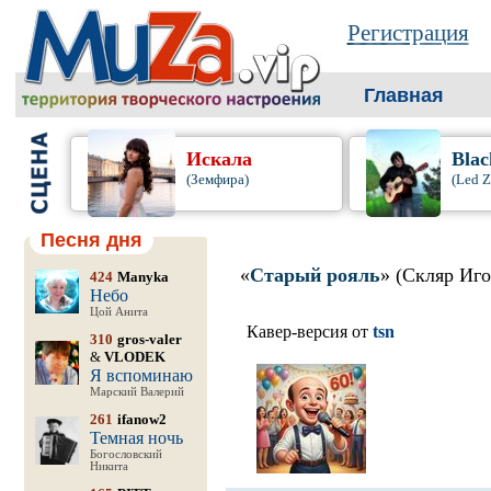
Регистрация
Главная
Искала
Blac
(Земфира)
(Led Z
Песня дня
«
Старый рояль
» (Скляр Иго
424
Manyka
Небо
Цой Анита
Кавер-версия от
tsn
310
gros-valer
&
VLODEK
Я вспоминаю
Марский Валерий
261
ifanow2
Темная ночь
Богословский
Никита