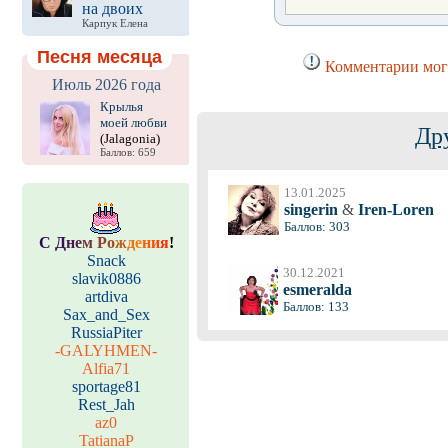
на двоих
Карпук Елена
Песня месяца
Комментарии могу
Июль 2026 года
Крылья
моей любви
Др
(Jalagonia)
Баллов: 659
13.01.2025
singerin
&
Iren-Loren
Баллов: 303
С
Д
н
е
м
Р
о
ж
д
е
н
и
я
!
Snack
30.12.2021
slavik0886
esmeralda
artdiva
Баллов: 133
Sax_and_Sex
RussiaPiter
-GALYHMEN-
Alfia71
sportage81
Rest_Jah
az0
TatianaP