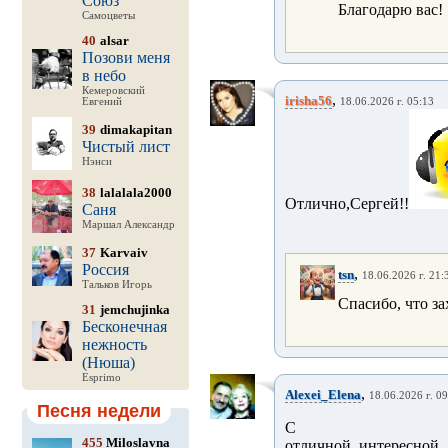
Союз
Благодарю вас!
Самоцветы
40
alsar
Позови меня
в небо
Кемеровский
,
irisha56
Евгений
18.06.2026 г. 05:13
39
dimakapitan
Чистый лист
Нэнси
38
lalalala2000
Отлично,Сергей!!
Саня
Маршал Александр
37
Karvaiv
Россия
,
tsn
18.06.2026 г. 21:
Тальков Игорь
Спасибо, что за
31
jemchujinka
Бесконечная
нежность
(Нюша)
Esprimo
,
Alexei_Elena
18.06.2026 г. 09
Песня недели
С
455
Miloslavna
отличной, интересной,