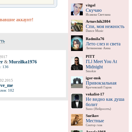
vitgol
Скучаю
Исакова Светлана
вавшие аккаунт!
Arturchik2804
Спи, моя нежность
Dance Music
Radmila76
уть
Лето слез и света
Литвиненко Анна
PITT
2017
I'Ll Meet You At
er
&
Murzilka1976
Midnight
: 136
Smokie
igor-msk
.02.2015
Привокзальная
ve_me
Кричевский Гарик
ллов: 102
vokalist-17
Не видно как душа
болит
Suno (Нейросеть)
Surikov
Местные
Сектор газа
Angela1968