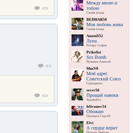
Между мною и
тобою
Синяя птица
BEDHAR58
Моя любовь жива
Синяя птица
Anatoli52
Луна
Ротару София
Prikolist
Sex Bomb
Чумаков Алексей
MusV0
Мой адрес
Советский Союз
Самоцветы
sever56
Прощай навеки
4upakabra
felivanov54
Обожаю
Одинцов Сергей
Elvi
А сердце верит
Попова Любовь