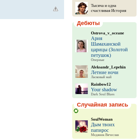
Тысяча и одна
счастливая История
Дебюты
Ostrova_v_oceane
Ария
Шамаханской
царицы (Золотой
петушок)
Оперные
Aleksandr_Lepehin
Летние ночи
Ласковый май
Rainbow12
Your shadow
Dark Soul Blues
Случайная запись
SoulWoman
Дым твоих
папирос
Медяник Вячеслав