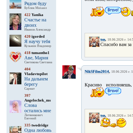
Рядом буду
Бублик Михаил
422
Yanika
Счастье на
двоих
Иванов Александр
420
igorded
,
tsn
18.06.2026 г. 14:
Я научу тебя
Спасибо вам за 
Кузьмин Владимир
418
tumantho1
Аве, Мария
Светикова Светлана
404
,
NikSFilm2014
18.06.2026 г. 
Vladavtopilot
На дальнем
берегу
Красиво исполняешь
Сармат
397
Angelochek_ms
Слова
остались мне
,
tsn
Литвинкович
18.06.2026 г. 14:
Евгений
335
twodridge
Одна любовь