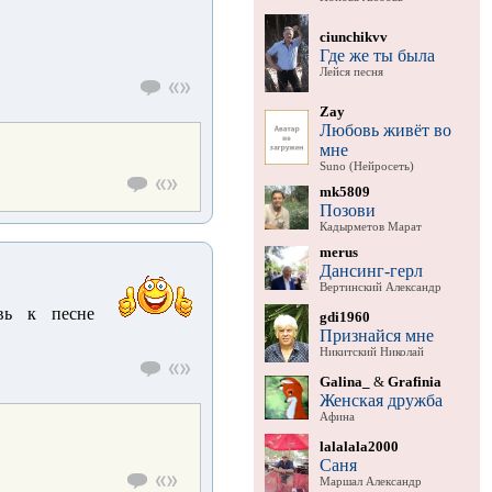
ciunchikvv
Где же ты была
Лейся песня
Zay
Любовь живёт во
мне
Suno (Нейросеть)
mk5809
Позови
Кадырметов Марат
merus
Дансинг-герл
Вертинский Александр
бовь к песне
gdi1960
Признайся мне
Никитский Николай
Galina_
&
Grafinia
Женская дружба
Афина
lalalala2000
Саня
Маршал Александр