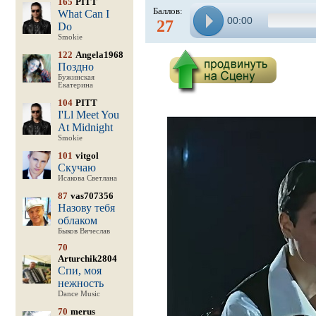
165
PITT
Баллов:
What Can I
00:00
27
Do
Smokie
122
Angela1968
Поздно
Бужинская
Екатерина
104
PITT
I'Ll Meet You
At Midnight
Smokie
101
vitgol
Скучаю
Исакова Светлана
87
vas707356
Назову тебя
облаком
Быков Вячеслав
70
Arturchik2804
Спи, моя
нежность
Dance Music
70
merus