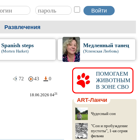
Развлечения
Spanish steps
Медленный танец
(Morten Harket)
(Успенская Любовь)
ПОМОГАЕМ
72
43
0
ЖИВОТНЫМ
В ЗОНЕ СВО
21
18.06.2026 04
ART-Ланчи
Чудесный сон
"Сон и пробуждение
пустоты", 1-ая серия
фильма