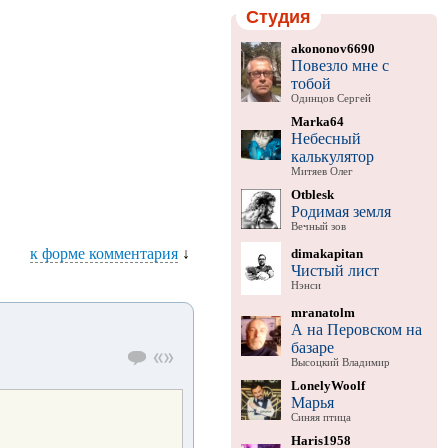
Студия
akononov6690
Повезло мне с
тобой
Одинцов Сергей
Marka64
Небесный
калькулятор
Митяев Олег
Otblesk
Родимая земля
Вечный зов
к форме комментария
↓
dimakapitan
Чистый лист
Нэнси
mranatolm
А на Перовском на
базаре
Высоцкий Владимир
LonelyWoolf
Марья
Синяя птица
Haris1958