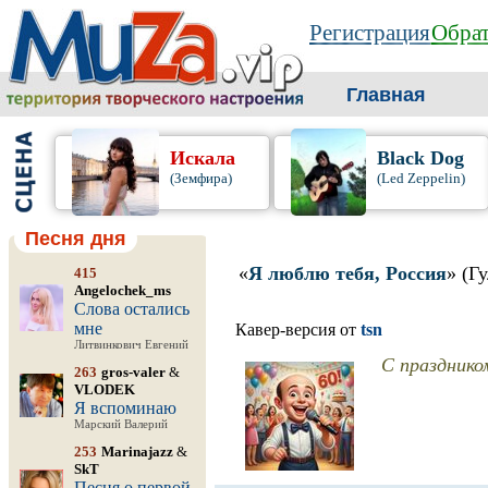
Регистрация
Обрат
Главная
Искала
Black Dog
(Земфира)
(Led Zeppelin)
Песня дня
«
Я люблю тебя, Россия
» (Г
415
Angelochek_ms
Слова остались
мне
Кавер-версия от
tsn
Литвинкович Евгений
С праздником
263
gros-valer
&
VLODEK
Я вспоминаю
Марский Валерий
253
Marinajazz
&
SkT
Песня о первой