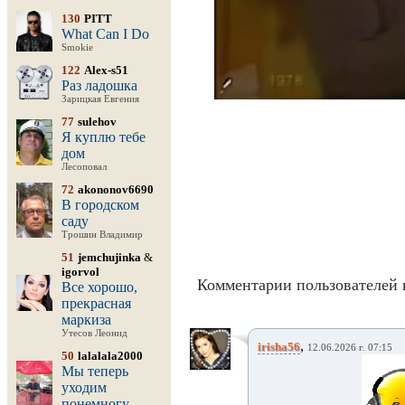
130
PITT
What Can I Do
Smokie
122
Alex-s51
Раз ладошка
Зарицкая Евгения
77
sulehov
Я куплю тебе
дом
Лесоповал
72
akononov6690
В городском
саду
Трошин Владимир
51
jemchujinka
&
igorvol
Комментарии пользователей 
Все хорошо,
прекрасная
маркиза
Утесов Леонид
,
irisha56
12.06.2026 г. 07:15
50
lalalala2000
Мы теперь
уходим
понемногу