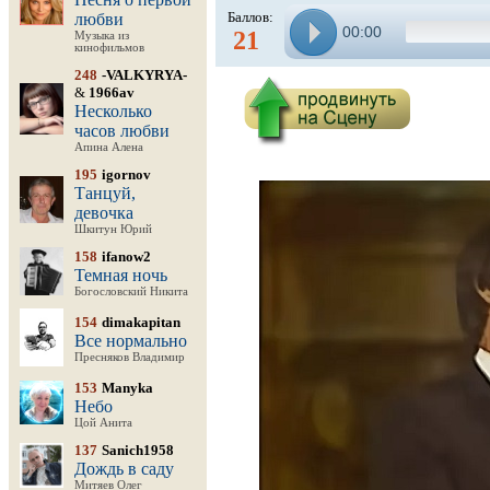
Баллов:
любви
00:00
21
Музыка из
кинофильмов
248
-VALKYRYA-
&
1966av
Несколько
часов любви
Апина Алена
195
igornov
Танцуй,
девочка
Шкитун Юрий
158
ifanow2
Темная ночь
Богословский Никита
154
dimakapitan
Все нормально
Пресняков Владимир
153
Manyka
Небо
Цой Анита
137
Sanich1958
Дождь в саду
Митяев Олег