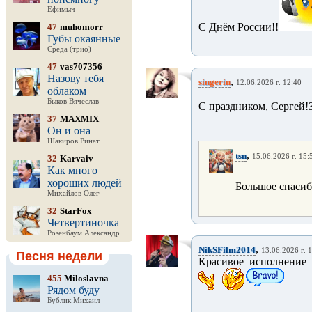
Ефимыч
С Днём России!!
47
muhomorr
Губы окаянные
Среда (трио)
47
vas707356
Назову тебя
,
singerin
12.06.2026 г. 12:40
облаком
Быков Вячеслав
С праздником, Сергей!
37
MAXMIX
Он и она
Шакиров Ринат
,
tsn
15.06.2026 г. 15:
32
Karvaiv
Как много
хороших людей
Большое спасиб
Михайлов Олег
32
StarFox
Четвертиночка
Розенбаум Александр
,
NikSFilm2014
13.06.2026 г. 
Песня недели
Красивое исполнение 
455
Miloslavna
Рядом буду
Бублик Михаил