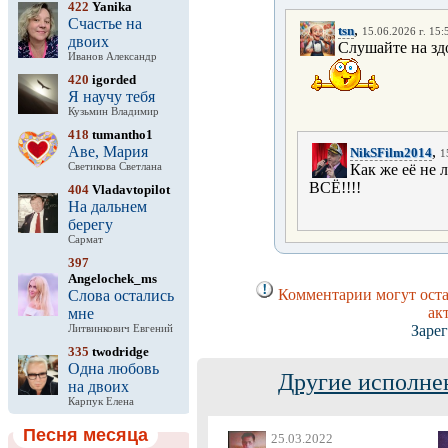
422
Yanika
Счастье на
,
tsn
15.06.2026 г. 15:
двоих
Слушайте на зд
Иванов Александр
420
igorded
Я научу тебя
Кузьмин Владимир
418
tumantho1
Аве, Мария
,
NikSFilm2014
1
Светикова Светлана
Как же её не 
ВСЁ!!!!
404
Vladavtopilot
На дальнем
берегу
Сармат
397
Angelochek_ms
Комментарии могут оста
Слова остались
ак
мне
Заре
Литвинкович Евгений
335
twodridge
Одна любовь
Другие исполне
на двоих
Карпук Елена
Песня месяца
25.03.2022