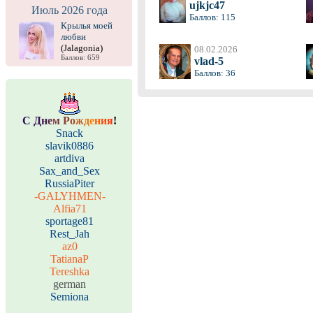
ujkjc47
Июль 2026 года
Баллов: 115
Крылья моей
любви
(Jalagonia)
08.02.2026
Баллов: 659
vlad-5
Баллов: 36
С
Д
н
е
м
Р
о
ж
д
е
н
и
я
!
Snack
slavik0886
artdiva
Sax_and_Sex
RussiaPiter
-GALYHMEN-
Alfia71
sportage81
Rest_Jah
az0
TatianaP
Tereshka
german
Semiona