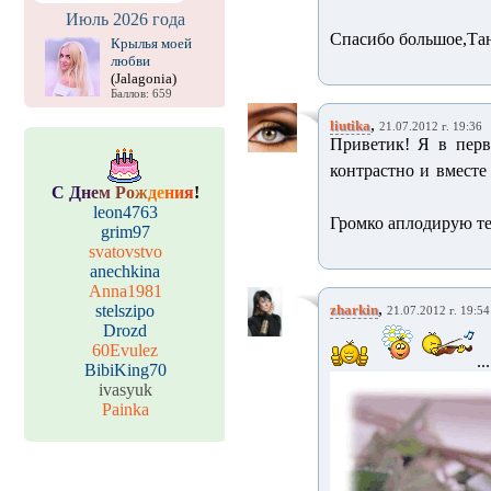
Июль 2026 года
Спасибо большое,Тан
Крылья моей
любви
(Jalagonia)
Баллов: 659
,
liutika
21.07.2012 г. 19:36
Приветик! Я в перв
контрастно и вместе
С
Д
н
е
м
Р
о
ж
д
е
н
и
я
!
leon4763
Громко аплодирую те
grim97
svatovstvo
anechkina
Anna1981
,
stelszipo
zharkin
21.07.2012 г. 19:54
Drozd
60Evulez
BibiKing70
ivasyuk
Painka