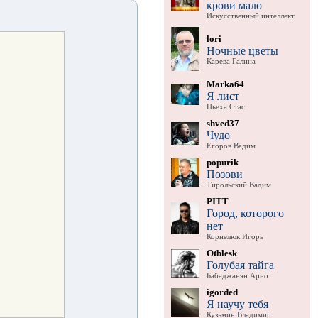
крови мало
Искусственный интеллект
lori
Ночные цветы
Карева Галина
Marka64
Я лист
Пьеха Стас
shved37
Чудо
Егоров Вадим
popurik
Позови
Тирольский Вадим
PITT
Город, которого
нет
Корнелюк Игорь
Otblesk
Голубая тайга
Бабаджанян Арно
igorded
Я научу тебя
Кузьмин Владимир