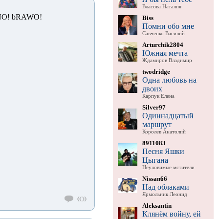
Власова Наталия
NO! bRAWO!
Biss
Помни обо мне
Савченко Василий
Arturchik2804
Южная мечта
Ждамиров Владимир
twodridge
Одна любовь на
двоих
Карпук Елена
Silver97
Одиннадцатый
маршрут
Королев Анатолий
8911083
Песня Яшки
Цыгана
Неуловимые мстители
Nissan66
Над облаками
Ярмольник Леонид
Aleksantin
Клянём войну, ей