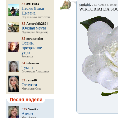
37
8911083
,
taniabl
21.07.2012 г. 19:20
Песня Яшки
WIKTORIA! DA SO
Цыгана
Неуловимые мстители
35
Arturchik2804
Южная мечта
Ждамиров Владимир
35
mranatolm
Осень,
прозрачное
утро
Романсы
34
tuleneva
Туман
Эгромжан Александр
33
rena40
Отпусти
Михайлов Стас
Песня недели
525
Yanika
Алмаз
Мон Алиса