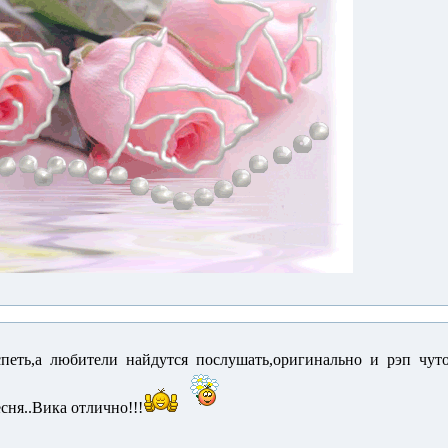
спеть,а любители найдутся послушать,оригинально и рэп чуто
сня..Вика отлично!!!