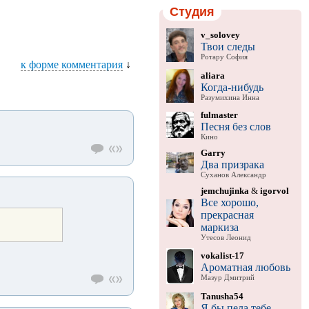
Студия
v_solovey
Твои следы
Ротару София
к форме комментария
↓
aliara
Когда-нибудь
Разумихина Инна
fulmaster
Песня без слов
Кино
Garry
Два призрака
Суханов Александр
jemchujinka
&
igorvol
Все хорошо,
прекрасная
маркиза
Утесов Леонид
vokalist-17
Ароматная любовь
Мазур Дмитрий
Tanusha54
Я бы пела тебе