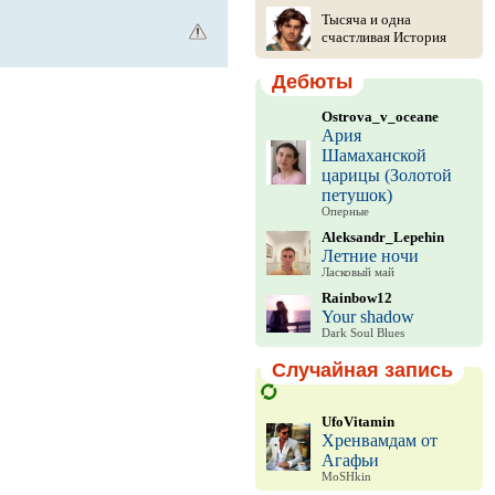
Тысяча и одна
счастливая История
Дебюты
Ostrova_v_oceane
Ария
Шамаханской
царицы (Золотой
петушок)
Оперные
Aleksandr_Lepehin
Летние ночи
Ласковый май
Rainbow12
Your shadow
Dark Soul Blues
Случайная запись
UfoVitamin
Хренвамдам от
Агафьи
MoSHkin