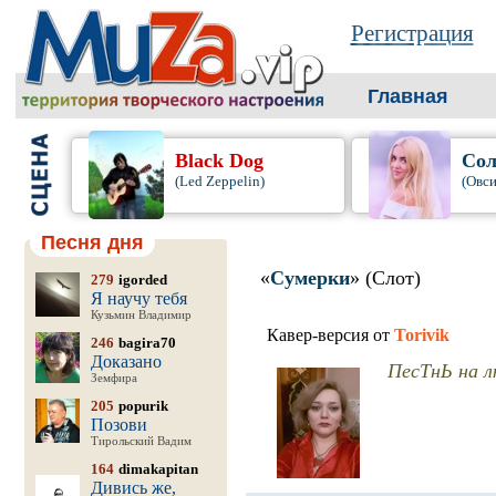
Регистрация
Главная
Black Dog
Сол
(Led Zeppelin)
(Овси
Песня дня
«
Сумерки
» (Слот)
279
igorded
Я научу тебя
Кузьмин Владимир
Кавер-версия от
Torivik
246
bagira70
Доказано
ПесТнЬ на л
Земфира
205
popurik
Позови
Тирольский Вадим
164
dimakapitan
Дивись же,