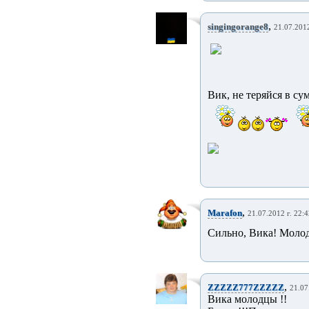
,
singingorange8
21.07.2012
Вик, не теряйся в сум
,
Marafon
21.07.2012 г. 22:4
Сильно, Вика! Молод
,
ZZZZZ777ZZZZZ
21.07
Вика молодцы !!