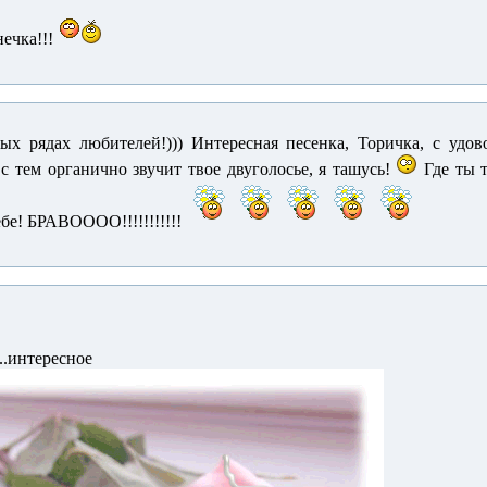
ечка!!!
ых рядах любителей!))) Интересная песенка, Торичка, с удов
 с тем органично звучит твое двуголосье, я ташусь!
Где ты т
бе! БРАВОООО!!!!!!!!!!!
.....интересное исп