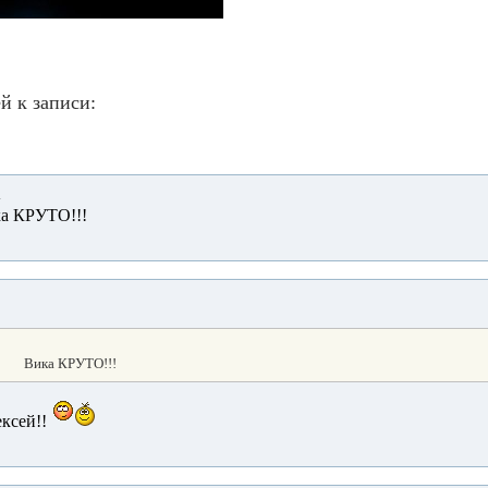
й к записи:
4
а КРУТО!!!
Вика КРУТО!!!
ксей!!