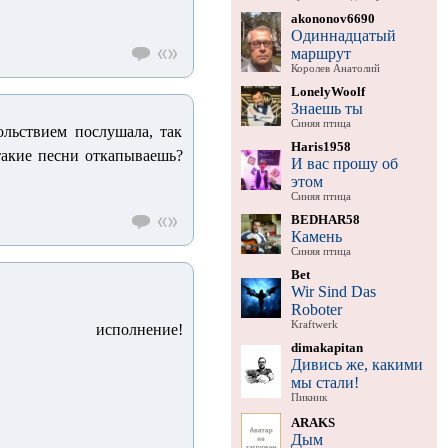
akononov6690
Одиннадцатый
маршрут
Королев Анатолий
LonelyWoolf
Знаешь ты
Синяя птица
ольствием послушала, так
Haris1958
акие песни откапываешь?
И вас прошу об
этом
Синяя птица
BEDHAR58
Камень
Синяя птица
Bet
Wir Sind Das
Roboter
Kraftwerk
олнение!
dimakapitan
Дивись же, какими
мы стали!
Пикник
ARAKS
Дым