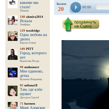
какими мы
Баллов:
стали!
00:00
20
Пикник
140
akmira2814
Искала
Земфира
129
twodridge
Одна любовь на
двоих
Карпук Елена
109
PITT
Город, которого
нет
Корнелюк Игорь
90
muhomorr
Мне одиноко,
детка
Кузьмин Владимир
85
milana18
Там, где клён
шумит
Дроздов Сергей
71
barmen
Море Азовское