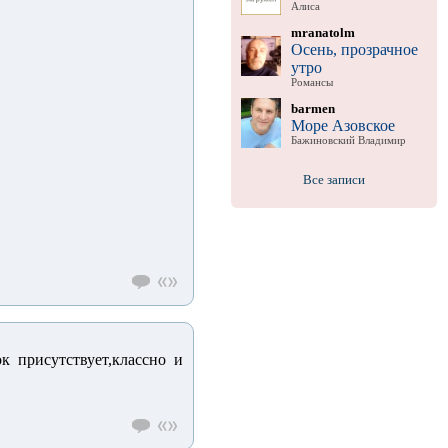
Алиса
mranatolm
Осень, прозрачное
утро
Романсы
barmen
Море Азовское
Бажиновский Владимир
Все записи
к присутствует,классно и