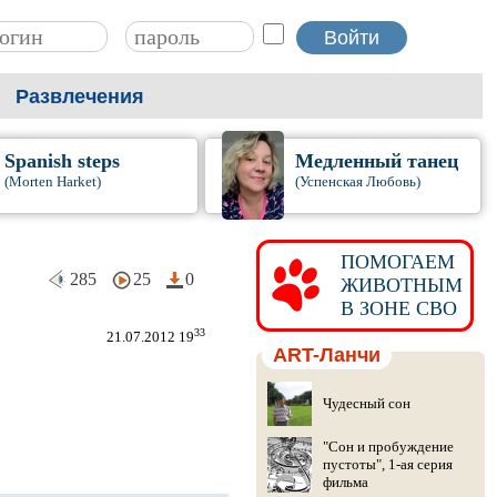
Развлечения
Spanish steps
Медленный танец
(Morten Harket)
(Успенская Любовь)
ПОМОГАЕМ
285
25
0
ЖИВОТНЫМ
В ЗОНЕ СВО
33
21.07.2012 19
ART-Ланчи
Чудесный сон
"Сон и пробуждение
пустоты", 1-ая серия
фильма