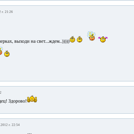
 г. 21:26
ерках, выходи на свет...ждем..)))))
2
ец! Здорово!
.2012 г. 22:54