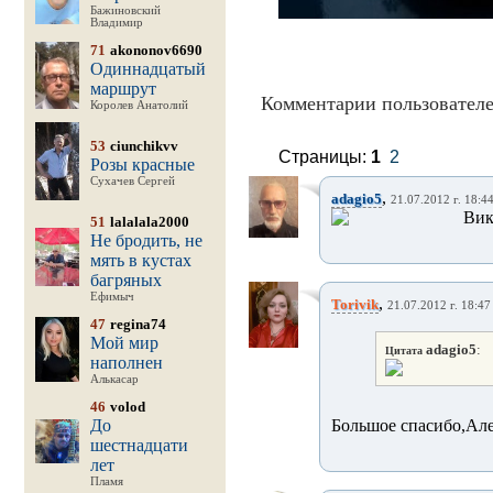
Бажиновский
Владимир
71
akononov6690
Одиннадцатый
маршрут
Комментарии пользователе
Королев Анатолий
53
ciunchikvv
Страницы:
1
2
Розы красные
Сухачев Сергей
,
adagio5
21.07.2012 г. 18:4
Вик
51
lalalala2000
Не бродить, не
мять в кустах
багряных
Ефимыч
,
Torivik
21.07.2012 г. 18:47
47
regina74
Мой мир
adagio5
:
Цитата
наполнен
Алькасар
46
volod
До
Большое спасибо,Але
шестнадцати
лет
Пламя