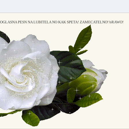
SOGLASNA PESN NA LUBITELA NO KAK SPETA! ZAMECATELNO! bRAWO!