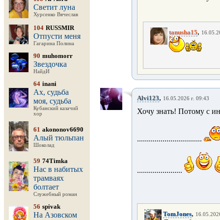
Светит луна
Хурсенко Вячеслав
104
RUSSMIR
,
tanusha15
16.05.2
Отпусти меня
Гагарина Полина
90
muhomorr
Звездочка
НайдИ
64
inani
Ах, судьба
,
Alvi123
16.05.2026 г. 09:43
моя, судьба
Кубанский казачий
Хочу знать! Потому с и
хор
61
akononov6690
Алый тюльпан
.................................
Шоколад
59
74Timka
Нас в набитых
.......................
трамваях
болтает
Служебный роман
56
spivak
,
TomJones
На Азовском
16.05.2026