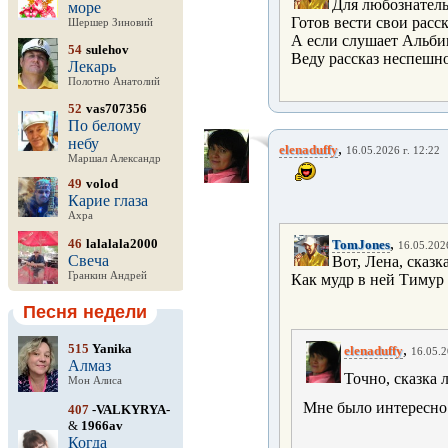
Для любознатель
море
Готов вести свои расс
Шершер Зиновий
А если слушает Альби
54
sulehov
Веду рассказ неспешн
Лекарь
Полотно Анатолий
52
vas707356
По белому
небу
,
elenaduffy
16.05.2026 г. 12:22
Маршал Александр
49
volod
Карие глаза
Ахра
,
46
lalalala2000
TomJones
16.05.2026
Свеча
Вот, Лена, сказка
Гранкин Андрей
Как мудр в ней Тимур
Песня недели
515
Yanika
,
elenaduffy
16.05.2
Алмаз
Точно, сказка 
Мон Алиса
Мне было интересно 
407
-VALKYRYA-
&
1966av
Когда