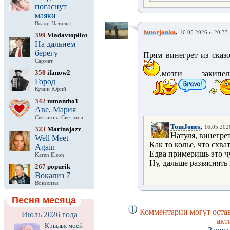
погаснут
маяки
Влади Наталья
,
hutorjanka
16.05.2026 г. 20:33
399
Vladavtopilot
На дальнем
берегу
Прям винегрет из сказо
Сармат
350
ifanow2
.мозги закипели.
Город
Кукин Юрий
342
tumantho1
Аве, Мария
Светикова Светлана
,
TomJones
16.05.2026
323
Marinajazz
Натуля, винегрет
Well Meet
Как то колье, что схва
Again
Едва примеришь это ч
Karen Elson
Ну, дальше разъяснять 
267
popurik
Вокализ 7
Вокализы
Песня месяца
Комментарии могут остав
Июль 2026 года
акт
Крылья моей