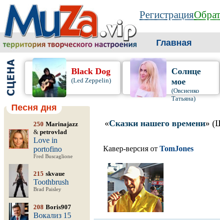
Регистрация
Обрат
Главная
Black Dog
Солнце
(Led Zeppelin)
мое
(Овсиенко
Татьяна)
Песня дня
«
Сказки нашего времени
» (
250
Marinajazz
&
petrovlad
Love in
Кавер-версия от
TomJones
portofino
Fred Buscaglione
215
skvaue
Toothbrush
Brad Paisley
208
Boris907
Вокализ 15