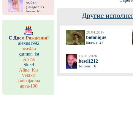
Зарег
любви
(Jalagonia)
Баллов: 659
Другие исполнен
20.04.2017
botanique
С
Д
н
е
м
Р
о
ж
д
е
н
и
я
!
Баллов: 27
alexus1992
ruse4ka
garmon_ist
16.01.2026
An-na
besel1212
Skeef
Баллов: 16
Alina_Kis
Vektxrf
janinajanina
aqva-100