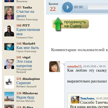
Вокализы
Баллов:
00:00
185
Yanika
22
Счастье на
двоих
Иванов Александр
168
PITT
Единственная
моя
Газманов Олег
144
Marka64
Как мне быть
Комментарии пользователей к
Серов Александр
141
vitgol
Эти глаза
напротив
,
tanusha15
16.05.2026 г. 09:35
Ободзинский
Как люблю эту сказку 
Валерий
131
dimakapitan
выразительно рассказал
Скрипач
Кобяков Аркадий
126
Miloslavna
Рядом буду
,
TomJones
16.05.2026
Бублик Михаил
Спасибо Танечка
Вся наша жизнь скучне
118
Al-Abra