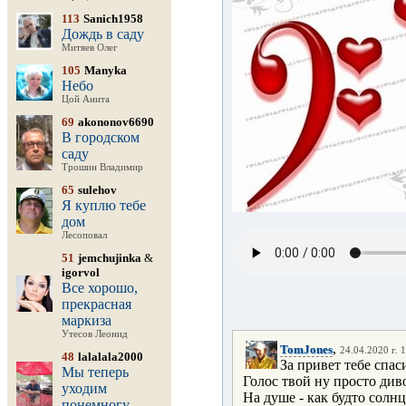
113
Sanich1958
Дождь в саду
Митяев Олег
105
Manyka
Небо
Цой Анита
69
akononov6690
В городском
саду
Трошин Владимир
65
sulehov
Я куплю тебе
дом
Лесоповал
51
jemchujinka
&
igorvol
Все хорошо,
прекрасная
маркиза
Утесов Леонид
,
TomJones
24.04.2020 г. 
48
lalalala2000
За привет тебе спас
Мы теперь
Голос твой ну просто див
уходим
На душе - как будто солнц
понемногу