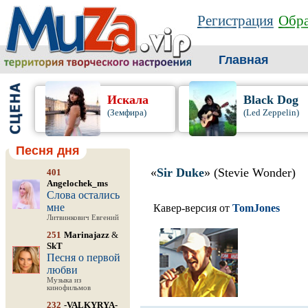
Регистрация
Обра
Главная
Искала
Black Dog
(Земфира)
(Led Zeppelin)
Песня дня
«
Sir Duke
» (Stevie Wonder)
401
Angelochek_ms
Слова остались
мне
Кавер-версия от
TomJones
Литвинкович Евгений
251
Marinajazz
&
SkT
Песня о первой
любви
Музыка из
кинофильмов
232
-VALKYRYA-