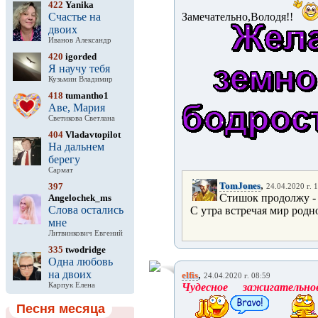
422
Yanika
Счастье на
Замечательно,Володя!!
двоих
Иванов Александр
420
igorded
Я научу тебя
Кузьмин Владимир
418
tumantho1
Аве, Мария
Светикова Светлана
404
Vladavtopilot
На дальнем
берегу
Сармат
,
TomJones
397
24.04.2020 г. 
Стишок продолжу - 
Angelochek_ms
Слова остались
С утра встречая мир родн
мне
Литвинкович Евгений
335
twodridge
Одна любовь
на двоих
,
elfis
24.04.2020 г. 08:59
Карпук Елена
Чудесное зажигатель
Песня месяца