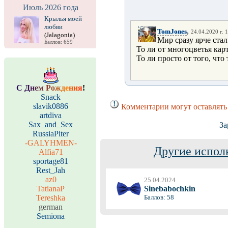
Июль 2026 года
Крылья моей
любви
,
TomJones
24.04.2020 г. 
(Jalagonia)
Мир сразу ярче стал
Баллов: 659
То ли от многоцветья кар
То ли просто от того, что
С
Д
н
е
м
Р
о
ж
д
е
н
и
я
!
Snack
slavik0886
Комментарии могут оставлять
artdiva
Sax_and_Sex
За
RussiaPiter
-GALYHMEN-
Другие испол
Alfia71
sportage81
Rest_Jah
az0
25.04.2024
TatianaP
Sinebabochkin
Tereshka
Баллов: 58
german
Semiona