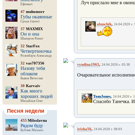
Луч прислало мне в оконц
Ефимыч
47
muhomorr
Губы окаянные
Среда (трио)
,
alunchik
24.04.2020 г. 
37
MAXMIX
Он и она
Шакиров Ринат
32
StarFox
Четвертиночка
Розенбаум Александр
32
vas707356
,
ryndina1963
24.04.2020 г. 05:38
Назову тебя
облаком
Очаровательное исполнени
Быков Вячеслав
30
Karvaiv
Как много
,
хороших людей
TomJones
24.04.2020 г. 
Спасибо Танечка. И
Михайлов Олег
Песня недели
455
Miloslavna
Рядом буду
,
irisha56
24.04.2020 г. 08:03
Бублик Михаил