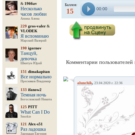
&
1966av
Баллов:
Несколько
00:00
15
часов любви
Апина Алена
229
gros-valer
&
VLODEK
Я вспоминаю
Марский Валерий
190
igornov
Танцуй,
девочка
Комментарии пользователей 
Шкитун Юрий
151
dimakapitan
Все нормально
Пресняков Владимир
,
alunchik
23.04.2020 г. 22:36
133
ifanow2
Темная ночь
Богословский Никита
125
PITT
What Can I Do
Smokie
121
Alex-s51
Раз ладошка
Зарицкая Евгения