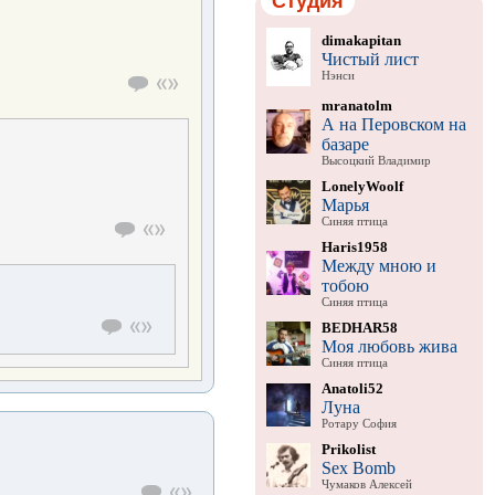
Студия
dimakapitan
Чистый лист
Нэнси
mranatolm
А на Перовском на
базаре
Высоцкий Владимир
LonelyWoolf
Марья
Синяя птица
Haris1958
Между мною и
тобою
Синяя птица
BEDHAR58
Моя любовь жива
Синяя птица
Anatoli52
Луна
Ротару София
Prikolist
Sex Bomb
Чумаков Алексей