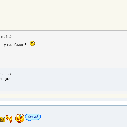
 г. 15:19
ы у вас были!
 г. 16:37
нящие.