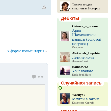
Тысяча и одна
счастливая История
Дебюты
Ostrova_v_oceane
Ария
Шамаханской
царицы (Золотой
петушок)
Оперные
к форме комментария
↓
Aleksandr_Lepehin
Летние ночи
Ласковый май
Rainbow12
Your shadow
Dark Soul Blues
Случайная запись
Wasilyok
Маугли в законе
Кравченко Сергей