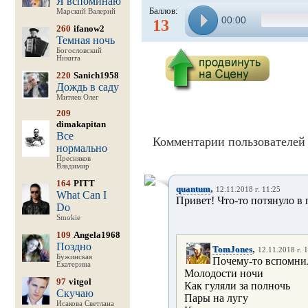
Я вспоминаю
Баллов:
Марский Валерий
00:00
13
260
ifanow2
Темная ночь
Богословский
Никита
220
Sanich1958
Дождь в саду
Митяев Олег
209
dimakapitan
Все
Комментарии пользователей 
нормально
Пресняков
Владимир
164
PITT
,
quantum
12.11.2018 г. 11:25
What Can I
Привет! Что-то потянуло в 
Do
Smokie
109
Angela1968
Поздно
,
TomJones
12.11.2018 г. 
Бужинская
Почему-то вспомни
Екатерина
Молодости ночи
97
vitgol
Как гуляли за полночь
Скучаю
Пары на лугу
Исакова Светлана