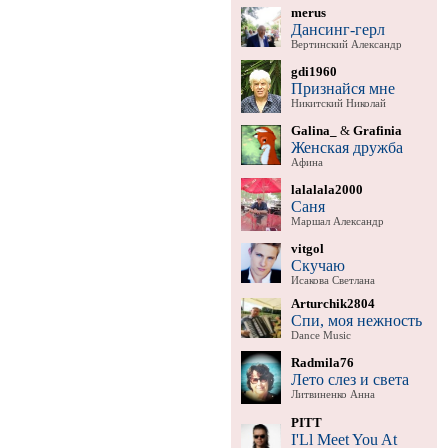
merus
Дансинг-герл
Вертинский Александр
gdi1960
Признайся мне
Никитский Николай
Galina_
&
Grafinia
Женская дружба
Афина
lalalala2000
Саня
Маршал Александр
vitgol
Скучаю
Исакова Светлана
Arturchik2804
Спи, моя нежность
Dance Music
Radmila76
Лето слез и света
Литвиненко Анна
PITT
I'Ll Meet You At