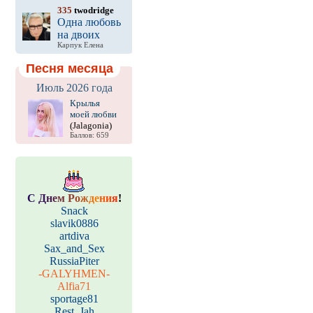
335
twodridge
Одна любовь
на двоих
Карпук Елена
Песня месяца
Июль 2026 года
Крылья
моей любви
(Jalagonia)
Баллов: 659
С
Д
н
е
м
Р
о
ж
д
е
н
и
я
!
Snack
slavik0886
artdiva
Sax_and_Sex
RussiaPiter
-GALYHMEN-
Alfia71
sportage81
Rest_Jah