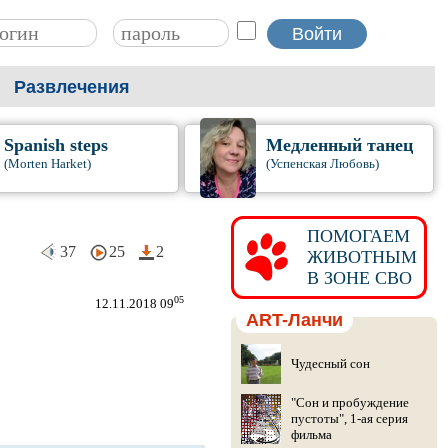
Развлечения
Spanish steps
Медленный танец
(Morten Harket)
(Успенская Любовь)
ПОМОГАЕМ
37
25
2
ЖИВОТНЫМ
В ЗОНЕ СВО
05
12.11.2018 09
ART-Ланчи
Чудесный сон
"Сон и пробуждение
пустоты", 1-ая серия
фильма