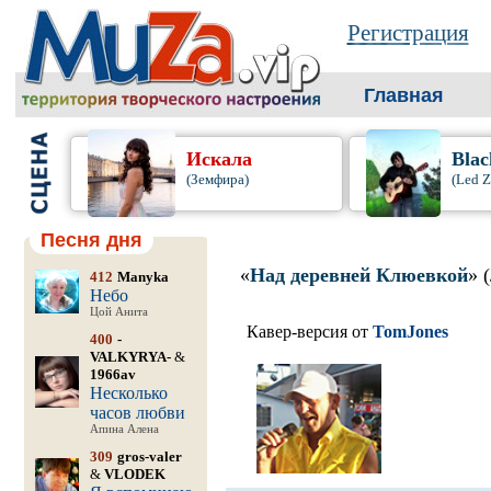
Регистрация
Главная
Искала
Blac
(Земфира)
(Led Z
Песня дня
«
Над деревней Клюевкой
» 
412
Manyka
Небо
Цой Анита
Кавер-версия от
TomJones
400
-
VALKYRYA-
&
1966av
Несколько
часов любви
Апина Алена
309
gros-valer
&
VLODEK