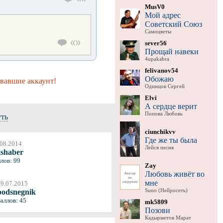
MusV0
Мой адрес
Советский Союз
Самоцветы
sever56
Прощай навеки
4upakabra
felivanov54
Обожаю
вавшие аккаунт!
Одинцов Сергей
Elvi
А сердце верит
Попова Любовь
уть
ciunchikvv
Где же ты была
.08.2014
Лейся песня
xshaber
лов: 99
Zay
Любовь живёт во
мне
29.07.2015
Suno (Нейросеть)
podsnegnik
Баллов: 45
mk5809
Позови
Кадырметов Марат