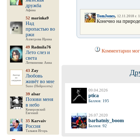
дружба
Афина
,
TomJones
12.11.2018 г. 
52
marinka9
Конечно на природе
Над
пропастью во
ржи
Аллегрова Ирина
49
Radmila76
Комментарии могу
Лето слез и
света
Литвиненко Анна
43
Zay
Др
Любовь
живёт во мне
Suno (Нейросеть)
09.04.2026
39
alsar
ptica
Позови меня
Баллов: 195
в небо
Кемеровский
Евгений
26.07.2020
barhatniy_boom
35
Karvaiv
Россия
Баллов: 92
Тальков Игорь