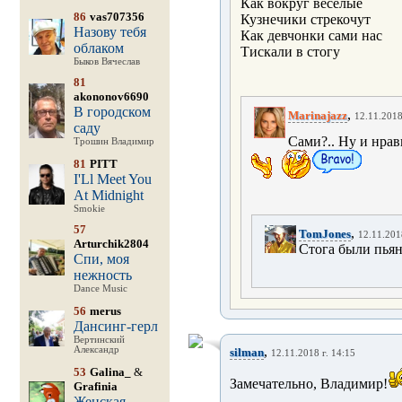
Как вокруг веселые
86
vas707356
Кузнечики стрекочут
Назову тебя
Как девчонки сами нас
облаком
Тискали в стогу
Быков Вячеслав
81
akononov6690
В городском
,
Marinajazz
12.11.2018
саду
Сами?.. Ну и нрав
Трошин Владимир
81
PITT
I'Ll Meet You
At Midnight
Smokie
57
,
TomJones
12.11.2018
Arturchik2804
Стога были пья
Спи, моя
нежность
Dance Music
56
merus
Дансинг-герл
Вертинский
,
Александр
silman
12.11.2018 г. 14:15
53
Galina_
&
Замечательно, Владимир!
Grafinia
Женская