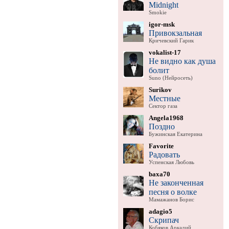
Midnight
Smokie
igor-msk
Привокзальная
Кричевский Гарик
vokalist-17
Не видно как душа
болит
Suno (Нейросеть)
Surikov
Местные
Сектор газа
Angela1968
Поздно
Бужинская Екатерина
Favorite
Радовать
Успенская Любовь
baxa70
Не законченная
песня о волке
Мамажанов Борис
adagio5
Скрипач
Кобяков Аркадий