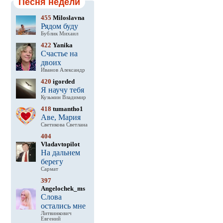
Песня недели
455
Miloslavna
Рядом буду
Бублик Михаил
422
Yanika
Счастье на
двоих
Иванов Александр
420
igorded
Я научу тебя
Кузьмин Владимир
418
tumantho1
Аве, Мария
Светикова Светлана
404
Vladavtopilot
На дальнем
берегу
Сармат
397
Angelochek_ms
Слова
остались мне
Литвинкович
Евгений