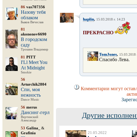
86
vas707356
Назову тебя
облаком
,
haplin
15.03.2018 г. 14:23
Быков Вячеслав
81
ПРЕКРАСНО
akononov6690
В городском
саду
Трошин Владимир
,
TomJones
15.03.2018 
81
PITT
Спасибо Лева.
I'Ll Meet You
At Midnight
Smokie
56
Arturchik2804
Комментарии могут оставл
Спи, моя
акти
нежность
Зареги
Dance Music
56
merus
Дансинг-герл
Другие исполнен
Вертинский
Александр
53
Galina_
&
21.05.2022
Grafinia