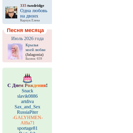
335
twodridge
Одна любовь
на двоих
Карпук Елена
Песня месяца
Июль 2026 года
Крылья
моей любви
(Jalagonia)
Баллов: 659
С
Д
н
е
м
Р
о
ж
д
е
н
и
я
!
Snack
slavik0886
artdiva
Sax_and_Sex
RussiaPiter
-GALYHMEN-
Alfia71
sportage81