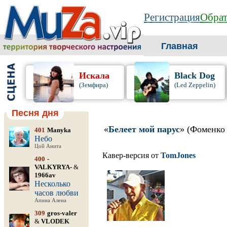
Регистрация
Обрат
Главная
Искала
Black Dog
(Земфира)
(Led Zeppelin)
Песня дня
«
Белеет мой парус
» (Фоменко
401
Manyka
Небо
Цой Анита
Кавер-версия от
TomJones
400
-
VALKYRYA-
&
1966av
Несколько
часов любви
Апина Алена
309
gros-valer
&
VLODEK