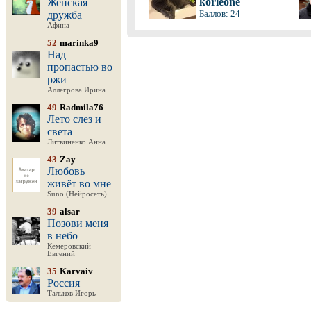
korleone
Женская
Баллов: 24
дружба
Афина
52
marinka9
Над
пропастью во
ржи
Аллегрова Ирина
49
Radmila76
Лето слез и
света
Литвиненко Анна
43
Zay
Любовь
живёт во мне
Suno (Нейросеть)
39
alsar
Позови меня
в небо
Кемеровский
Евгений
35
Karvaiv
Россия
Тальков Игорь