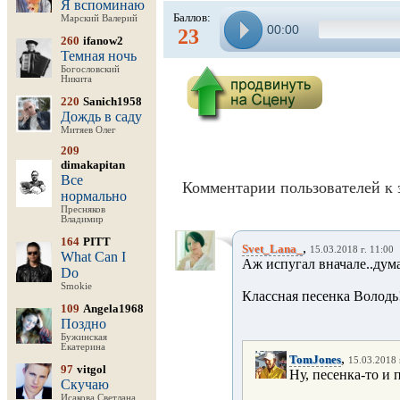
Я вспоминаю
Баллов:
Марский Валерий
00:00
23
260
ifanow2
Темная ночь
Богословский
Никита
220
Sanich1958
Дождь в саду
Митяев Олег
209
dimakapitan
Все
Комментарии пользователей к 
нормально
Пресняков
Владимир
164
PITT
,
Svet_Lana_
15.03.2018 г. 11:00
What Can I
Аж испугал вначале..дума
Do
Smokie
Классная песенка Володь
109
Angela1968
Поздно
Бужинская
Екатерина
,
TomJones
15.03.2018 
97
vitgol
Ну, песенка-то и 
Скучаю
Исакова Светлана