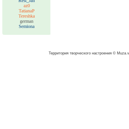
Rest_Jah
az0
TatianaP
Tereshka
german
Semiona
Территория творческого настроения © Muza.vi