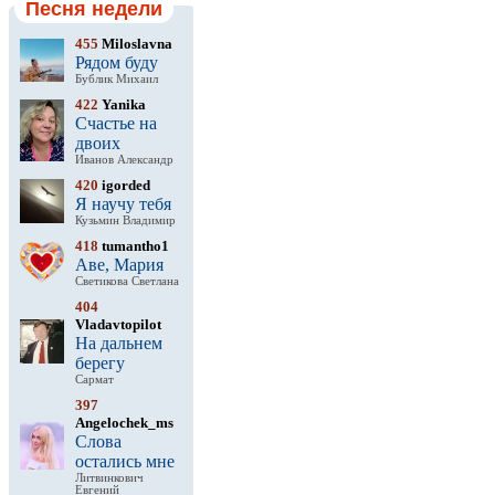
Песня недели
455
Miloslavna
Рядом буду
Бублик Михаил
422
Yanika
Счастье на
двоих
Иванов Александр
420
igorded
Я научу тебя
Кузьмин Владимир
418
tumantho1
Аве, Мария
Светикова Светлана
404
Vladavtopilot
На дальнем
берегу
Сармат
397
Angelochek_ms
Слова
остались мне
Литвинкович
Евгений