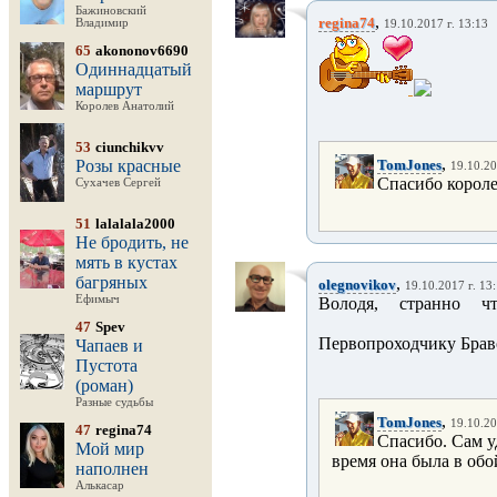
Бажиновский
,
regina74
Владимир
19.10.2017 г. 13:13
65
akononov6690
Одиннадцатый
маршрут
Королев Анатолий
53
ciunchikvv
,
Розы красные
TomJones
19.10.20
Спасибо короле
Сухачев Сергей
51
lalalala2000
Не бродить, не
мять в кустах
багряных
,
olegnovikov
19.10.2017 г. 13
Ефимыч
Володя, странно 
47
Spev
Первопроходчику Брав
Чапаев и
Пустота
(роман)
Разные судьбы
,
TomJones
19.10.20
47
regina74
Спасибо. Сам у
Мой мир
время она была в об
наполнен
Алькасар