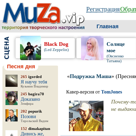
Регистрация
Обрат
Главная
Black Dog
Солнце
(Led Zeppelin)
мое
(Овсиенко
Татьяна)
Песня дня
«
Подружка Маша
» (Пресня
265
igorded
Я научу тебя
Кузьмин Владимир
Кавер-версия от
TomJones
245
bagira70
Доказано
Почему-то
Земфира
не выдающ
202
popurik
Позови
Тирольский Вадим
152
dimakapitan
Дивись же,