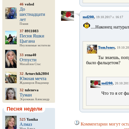
46
volod
До
шестнадцати
,
md200
19.10.2017 г. 16:17
лет
Пламя
....Наконец натурал
37
8911083
Песня Яшки
Цыгана
Неуловимые мстители
,
TomJones
19.10.20
33
rena40
Ты знаешь, поп
Отпусти
было фальцетом?
Михайлов Стас
32
Arturchik2804
Южная мечта
,
md200
Ждамиров Владимир
20.10.201
32
tuleneva
Что то я от фа
Туман
Эгромжан Александр
Песня недели
525
Yanika
Комментарии могут оста
Алмаз
Мон Алиса