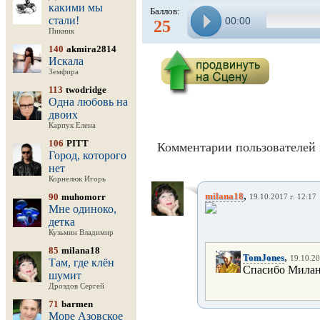
какими мы
Баллов:
стали!
00:00
25
Пикник
140
akmira2814
Искала
Земфира
113
twodridge
Одна любовь на
двоих
Карпук Елена
106
PITT
Комментарии пользователей 
Город, которого
нет
Корнелюк Игорь
,
milana18
90
muhomorr
19.10.2017 г. 12:17
Мне одиноко,
детка
Кузьмин Владимир
85
milana18
,
TomJones
19.10.20
Там, где клён
Спасибо Милан
шумит
Дроздов Сергей
71
barmen
Море Азовское