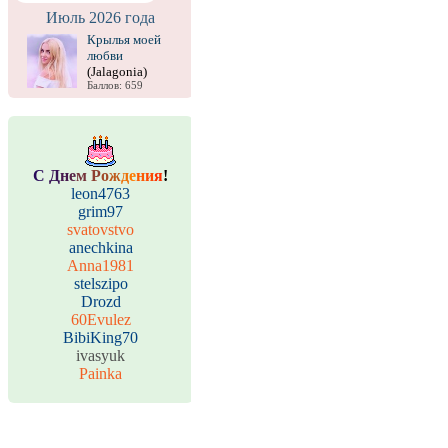
Июль 2026 года
Крылья моей
любви
(Jalagonia)
Баллов: 659
С
Д
н
е
м
Р
о
ж
д
е
н
и
я
!
leon4763
grim97
svatovstvo
anechkina
Anna1981
stelszipo
Drozd
60Evulez
BibiKing70
ivasyuk
Painka