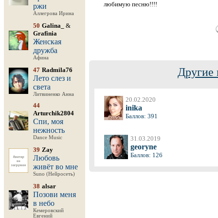
любимую песню!!!!
ржи
Аллегрова Ирина
50
Galina_
&
Grafinia
Женская
дружба
Афина
Другие 
47
Radmila76
Лето слез и
света
Литвиненко Анна
20.02.2020
44
inika
Arturchik2804
Баллов: 391
Спи, моя
нежность
Dance Music
31.03.2019
georyne
39
Zay
Баллов: 126
Любовь
живёт во мне
Suno (Нейросеть)
38
alsar
Позови меня
в небо
Кемеровский
Евгений