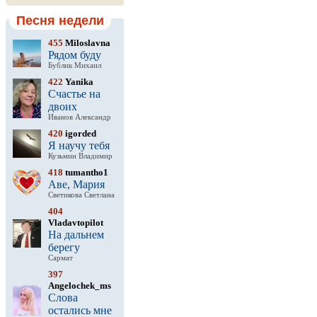
Песня недели
455
Miloslavna
Рядом буду
Бублик Михаил
422
Yanika
Счастье на
двоих
Иванов Александр
420
igorded
Я научу тебя
Кузьмин Владимир
418
tumantho1
Аве, Мария
Светикова Светлана
404
Vladavtopilot
На дальнем
берегу
Сармат
397
Angelochek_ms
Слова
остались мне