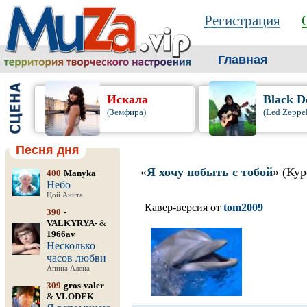
Регистрация
Главная
Искала
Black D
(Земфира)
(Led Zeppel
Песня дня
«
Я хочу побыть с тобой
» (Кур
400
Manyka
Небо
Цой Анита
Кавер-версия от
tom2009
390
-
VALKYRYA-
&
1966av
Несколько
часов любви
Апина Алена
309
gros-valer
&
VLODEK