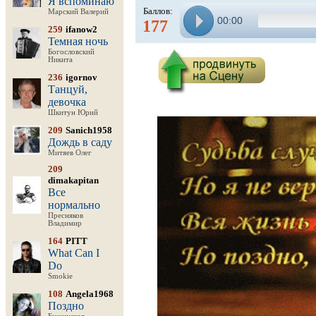
Я вспоминаю
Баллов:
Марский Валерий
00:00
177
259
ifanow2
Темная ночь
Богословский
Никита
236
igornov
Танцуй,
девочка
Шкитун Юрий
209
Sanich1958
Дождь в саду
Митяев Олег
209
dimakapitan
Все
нормально
Пресняков
Владимир
164
PITT
What Can I
Do
Smokie
108
Angela1968
Поздно