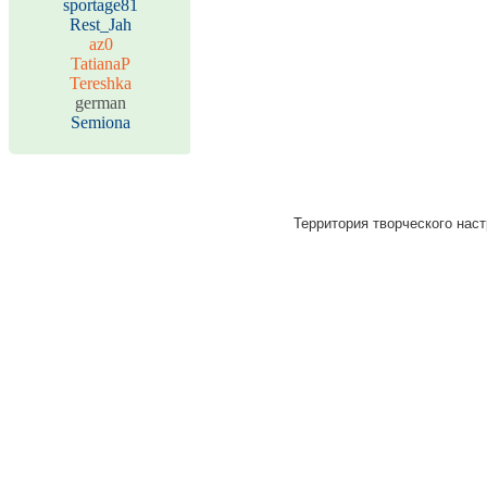
sportage81
Rest_Jah
az0
TatianaP
Tereshka
german
Semiona
Территория творческого наст