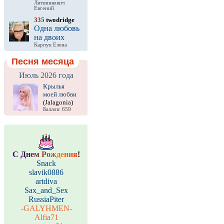
Литвинкович
Евгений
335
twodridge
Одна любовь
на двоих
Карпук Елена
Песня месяца
Июль 2026 года
Крылья
моей любви
(Jalagonia)
Баллов: 659
С
Д
н
е
м
Р
о
ж
д
е
н
и
я
!
Snack
slavik0886
artdiva
Sax_and_Sex
RussiaPiter
-GALYHMEN-
Alfia71