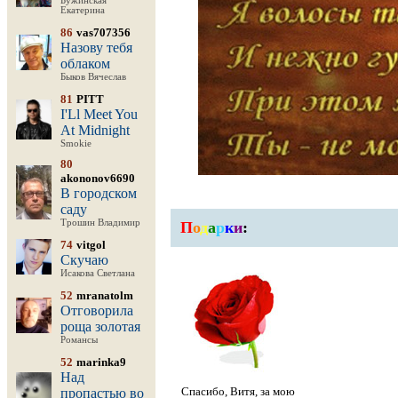
Бужинская
Екатерина
86
vas707356
Назову тебя
облаком
Быков Вячеслав
81
PITT
I'Ll Meet You
At Midnight
Smokie
80
akononov6690
В городском
саду
Трошин Владимир
П
о
д
а
р
к
и
:
74
vitgol
Скучаю
Исакова Светлана
52
mranatolm
Отговорила
роща золотая
Романсы
52
marinka9
Над
Спасибо, Витя, за мою
пропастью во