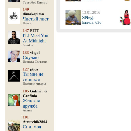
Трегубов Виктор
149
13.01.2016
dimakapitan
SNeg-
Чистый лист
Баллов: 636
Нэнси
147
PITT
I'Ll Meet You
At Midnight
Smokie
133
vitgol
Скучаю
Исакова Светлана
127
ptica
Ты мне не
снишься
Поющие гитары
105
Galina_
&
Grafinia
Женская
дружба
Афина
101
Arturchik2804
Спи, моя