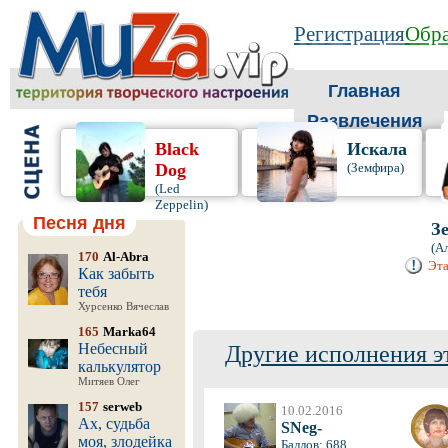
Регистрация
Обра
Главная
Развлечения
Black
Искала
Dog
(Земфира)
(Led
Zeppelin)
Песня дня
З
(А
170
Al-Abra
Эта
Как забыть
тебя
Хурсенко Вячеслав
165
Marka64
Небесный
Другие исполнения э
калькулятор
Митяев Олег
157
serweb
10.02.2016
Ах, судьба
SNeg-
моя, злодейка
Баллов: 688