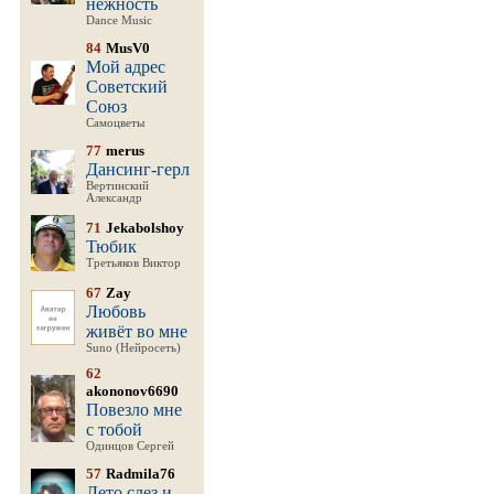
нежность
Dance Music
84
MusV0
Мой адрес
Советский
Союз
Самоцветы
77
merus
Дансинг-герл
Вертинский
Александр
71
Jekabolshoy
Тюбик
Третьяков Виктор
67
Zay
Любовь
живёт во мне
Suno (Нейросеть)
62
akononov6690
Повезло мне
с тобой
Одинцов Сергей
57
Radmila76
Лето слез и