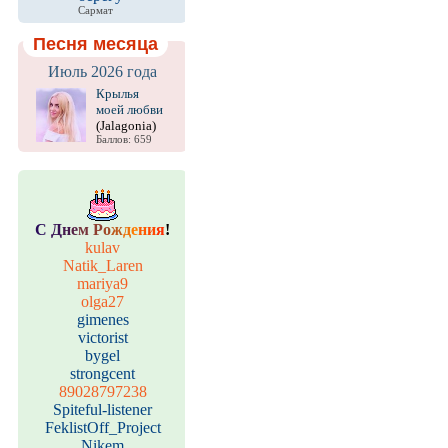
Сармат
Песня месяца
Июль 2026 года
Крылья
моей любви
(Jalagonia)
Баллов: 659
С
Д
н
е
м
Р
о
ж
д
е
н
и
я
!
kulav
Natik_Laren
mariya9
olga27
gimenes
victorist
bygel
strongcent
89028797238
Spiteful-listener
FeklistOff_Project
Nikem