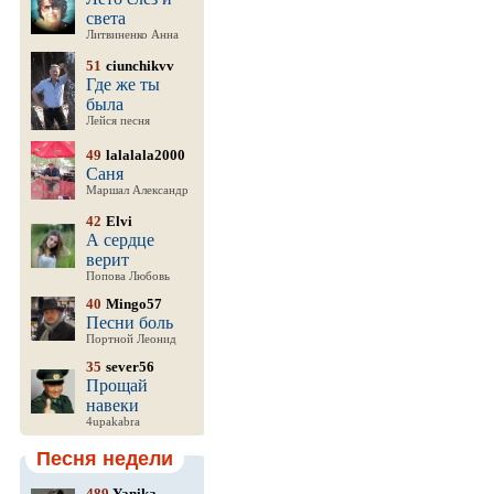
света
Литвиненко Анна
51
ciunchikvv
Где же ты
была
Лейся песня
49
lalalala2000
Саня
Маршал Александр
42
Elvi
А сердце
верит
Попова Любовь
40
Mingo57
Песни боль
Портной Леонид
35
sever56
Прощай
навеки
4upakabra
Песня недели
489
Yanika