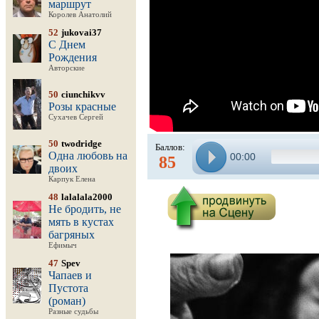
маршрут
Королев Анатолий
52
jukovai37
С Днем
Рождения
Авторские
50
ciunchikvv
Розы красные
Сухачев Сергей
50
twodridge
Баллов:
Одна любовь на
00:00
85
двоих
Карпук Елена
48
lalalala2000
Не бродить, не
мять в кустах
багряных
Ефимыч
47
Spev
Чапаев и
Пустота
(роман)
Разные судьбы