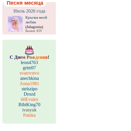
Песня месяца
Июль 2026 года
Крылья моей
любви
(Jalagonia)
Баллов: 659
С
Д
н
е
м
Р
о
ж
д
е
н
и
я
!
leon4763
grim97
svatovstvo
anechkina
Anna1981
stelszipo
Drozd
60Evulez
BibiKing70
ivasyuk
Painka