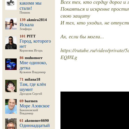
Всех тех, кто сердцу дорог и 
какими мы
Покаяться и искренне прости
стали!
Пикник
свою защиту
139
akmira2814
И тех, кто уходил, не отпуст
Искала
Земфира
Ах, если бы могли...
101
PITT
Город, которого
нет
https://rutube.ru/video/priva
Корнелюк Игорь
EQI8Lg
86
muhomorr
Мне одиноко,
детка
Кузьмин Владимир
71
milana18
Там, где клён
шумит
Дроздов Сергей
69
barmen
Море Азовское
Бажиновский
Владимир
61
akononov6690
Одиннадцатый