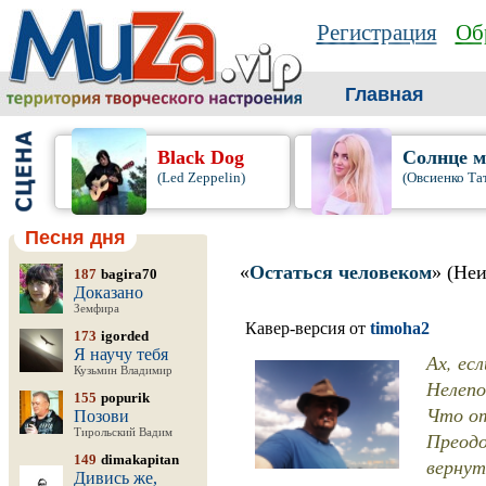
Регистрация
Об
Главная
Black Dog
Солнце м
(Led Zeppelin)
(Овсиенко Та
Песня дня
«
Остаться человеком
» (Не
187
bagira70
Доказано
Земфира
Кавер-версия от
timoha2
173
igorded
Я научу тебя
Ах, ес
Кузьмин Владимир
Нелепо
155
popurik
Что от
Позови
Тирольский Вадим
Преодо
149
dimakapitan
вернут
Дивись же,