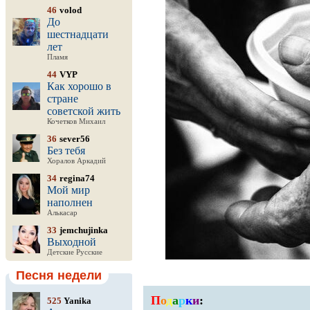
46
volod
До
шестнадцати
лет
Пламя
44
VYP
Как хорошо в
стране
советской жить
Кочетков Михаил
36
sever56
Без тебя
Хоралов Аркадий
34
regina74
Мой мир
наполнен
Алькасар
33
jemchujinka
Выходной
Детские Русские
Песня недели
П
о
д
а
р
к
и
:
525
Yanika