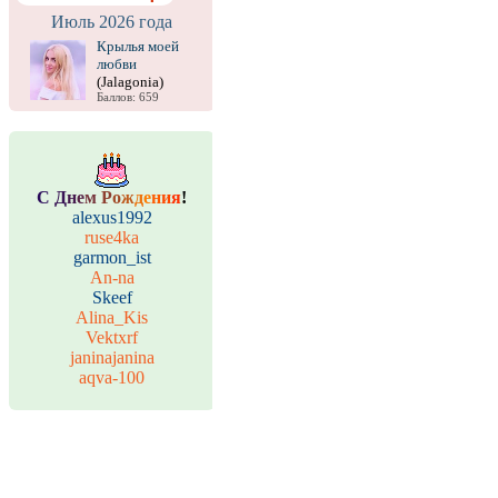
Июль 2026 года
Крылья моей
любви
(Jalagonia)
Баллов: 659
С
Д
н
е
м
Р
о
ж
д
е
н
и
я
!
alexus1992
ruse4ka
garmon_ist
An-na
Skeef
Alina_Kis
Vektxrf
janinajanina
aqva-100