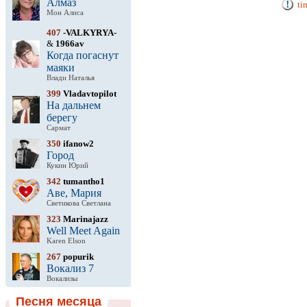
Алмаз
ti
Мон Алиса
407
-VALKYRYA-
&
1966av
Когда погаснут
маяки
Влади Наталья
399
Vladavtopilot
На дальнем
берегу
Сармат
350
ifanow2
Город
Кукин Юрий
342
tumantho1
Аве, Мария
Светикова Светлана
323
Marinajazz
Well Meet Again
Karen Elson
267
popurik
Вокализ 7
Вокализы
Песня месяца