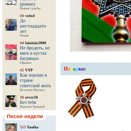
(роман)
Разные судьбы
44
volod
До
шестнадцати
лет
Пламя
44
lalalala2000
Не бродить, не
мять в кустах
багряных
Ефимыч
П
о
д
а
р
к
и
:
42
VYP
Как хорошо в
стране
советской жить
Кочетков Михаил
36
sever56
Без тебя
Хоралов Аркадий
Песня недели
515
Yanika