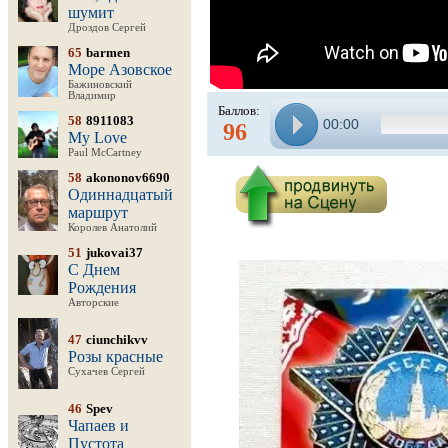
шумит
Дроздов Сергей
65
barmen
Море Азовское
Бажиновский
Владимир
Баллов:
58
8911083
00:00
96
My Love
Paul McCartney
58
akononov6690
Одиннадцатый
маршрут
Королев Анатолий
51
jukovai37
С Днем
Рождения
Авторские
47
ciunchikvv
Розы красные
Сухачев Сергей
46
Spev
Чапаев и
Пустота