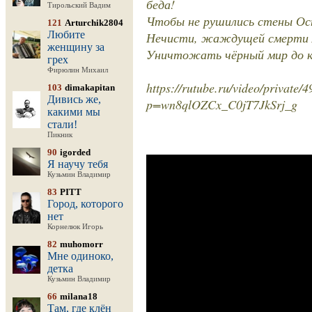
беда!
Тирольский Вадим
Чтобы не рушились стены Осн
121
Arturchik2804
Любите
Нечисти, жаждущей смерти лю
женщину за
Уничтожать чёрный мир до ко
грех
Фирюлин Михаил
https://rutube.ru/video/privat
103
dimakapitan
Дивись же,
p=wn8qlOZCx_C0jT7JkSrj_g
какими мы
стали!
Пикник
90
igorded
Я научу тебя
Кузьмин Владимир
83
PITT
Город, которого
нет
Корнелюк Игорь
82
muhomorr
Мне одиноко,
детка
Кузьмин Владимир
66
milana18
Там, где клён