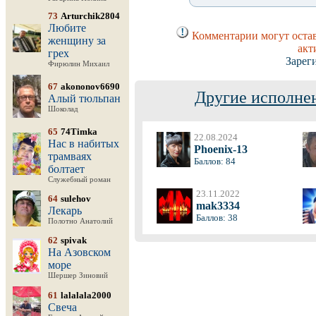
73
Arturchik2804
Любите
Комментарии могут остав
женщину за
акт
грех
Зарег
Фирюлин Михаил
67
akononov6690
Другие исполнен
Алый тюльпан
Шоколад
65
74Timka
22.08.2024
Нас в набитых
Phoenix-13
трамваях
Баллов: 84
болтает
Служебный роман
23.11.2022
64
sulehov
mak3334
Лекарь
Баллов: 38
Полотно Анатолий
62
spivak
На Азовском
море
Шершер Зиновий
61
lalalala2000
Свеча