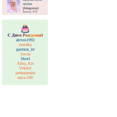
любви
(Jalagonia)
Баллов: 659
С
Д
н
е
м
Р
о
ж
д
е
н
и
я
!
alexus1992
ruse4ka
garmon_ist
An-na
Skeef
Alina_Kis
Vektxrf
janinajanina
aqva-100