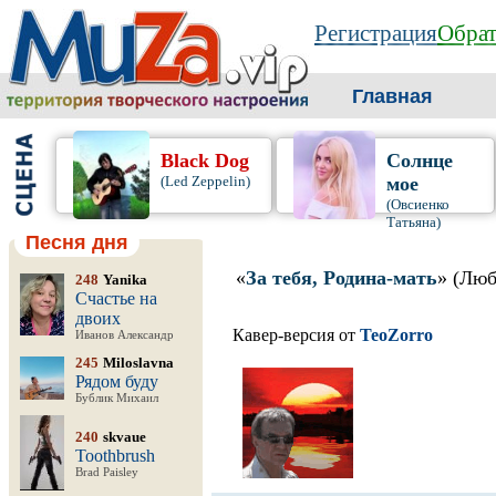
Регистрация
Обрат
Главная
Black Dog
Солнце
(Led Zeppelin)
мое
(Овсиенко
Татьяна)
Песня дня
«
За тебя, Родина-мать
» (Люб
248
Yanika
Счастье на
двоих
Кавер-версия от
TeoZorro
Иванов Александр
245
Miloslavna
Рядом буду
Бублик Михаил
240
skvaue
Toothbrush
Brad Paisley