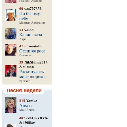
Гранкин Андрей
60
vas707356
По белому
небу
Маршал Александр
53
volod
Карие глаза
Ахра
47
mranatolm
Осенняя роса
Романсы
39
NikSFilm2014
&
silman
Раскинулось
море широко
Русские
Песня недели
515
Yanika
Алмаз
Мон Алиса
407
-VALKYRYA-
&
1966av