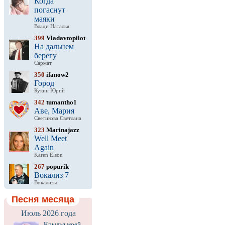
Когда
погаснут
маяки
Влади Наталья
399
Vladavtopilot
На дальнем
берегу
Сармат
350
ifanow2
Город
Кукин Юрий
342
tumantho1
Аве, Мария
Светикова Светлана
323
Marinajazz
Well Meet
Again
Karen Elson
267
popurik
Вокализ 7
Вокализы
Песня месяца
Июль 2026 года
Крылья моей