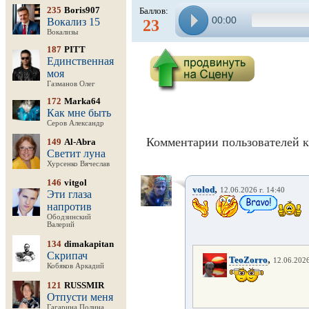
235
Boris907
Баллов:
00:00
Вокализ 15
23
Вокализы
187
PITT
Единственная
моя
Газманов Олег
172
Marka64
Как мне быть
Серов Александр
Комментарии пользователей к
149
Al-Abra
Светит луна
Хурсенко Вячеслав
146
vitgol
,
volod
12.06.2026 г. 14:40
Эти глаза
напротив
Ободзинский
Валерий
134
dimakapitan
Скрипач
,
TeoZorro
12.06.2026
Кобяков Аркадий
121
RUSSMIR
Отпусти меня
Гагарина Полина