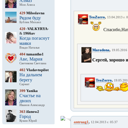
Алмаз
Мон Алиса
429
Miloslavna
,
TeoZorro
Рядом буду
13.04.2013 г. 
Бублик Михаил
420
-VALKYRYA-
Спасибо,Ната
&
1966av
Когда погаснут
маяки
Влади Наталья
,
Maradona
19.05.2016 
404
tumantho1
Аве, Мария
Сергей, хорошо и
Светикова Светлана
402
Vladavtopilot
На дальнем
берегу
,
TeoZorro
19.05.201
Сармат
399
Yanika
Счастье на
двоих
Иванов Александр
363
ifanow2
Город
Кукин Юрий
,
antruag1
12.04.2013 г. 05:37