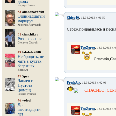
двоих
Карпук Елена
63
akononov6690
Одиннадцатый
,
Chico40
12.04.2013 г. 01:59
маршрут
Королев Анатолий
Сереж,понравилась и песн
51
ciunchikvv
Розы красные
Сухачев Сергей
,
TeoZorro
13.04.2013 г. 
49
lalalala2000
Не бродить, не
Спасибо,Саша
мять в кустах
багряных
Ефимыч
47
Spev
Чапаев и
,
FreshAir
12.04.2013 г. 02:03
Пустота
(роман)
СПАСИБО, СЕР
Разные судьбы
46
volod
До
,
TeoZorro
шестнадцати
13.04.2013 г. 
лет