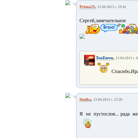
,
Prima25
12.04.2013 г. 19:42
Сергей,замечательно
,
TeoZorro
13.04.2013 г. 
Спасибо,Ира!!
,
liutika
13.04.2013 г. 15:26
Я не пустослов... рада ж