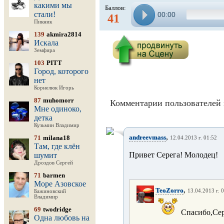
какими мы
Баллов:
стали!
00:00
41
Пикник
139
akmira2814
Искала
Земфира
103
PITT
Город, которого
нет
Корнелюк Игорь
87
muhomorr
Комментарии пользователей 
Мне одиноко,
детка
Кузьмин Владимир
,
andreevmass
71
milana18
12.04.2013 г. 01:52
Там, где клён
Привет Серега! Молодец!
шумит
Дроздов Сергей
71
barmen
Море Азовское
,
TeoZorro
13.04.2013 г. 
Бажиновский
Владимир
69
twodridge
Спасибо,Серег
Одна любовь на