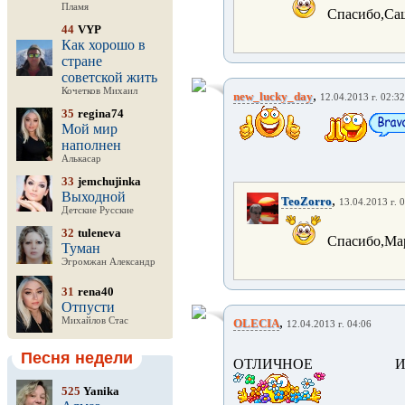
Пламя
Спасибо,Саша
44
VYP
Как хорошо в
стране
советской жить
Кочетков Михаил
,
new_lucky_day
12.04.2013 г. 02:32
35
regina74
Мой мир
наполнен
Алькасар
33
jemchujinka
Выходной
,
TeoZorro
13.04.2013 г. 
Детские Русские
32
tuleneva
Спасибо,Мари
Туман
Эгромжан Александр
31
rena40
Отпусти
,
Михайлов Стас
OLECIA
12.04.2013 г. 04:06
Песня недели
ОТЛИЧНОЕ ИСПОЛНЕ
525
Yanika