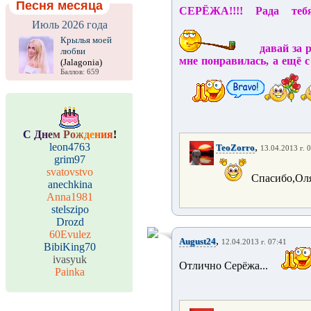
Песня месяца
СЕРЁЖА!!!! Рада те
Июль 2026 года
Крылья моей
давай за р
любви
мне понравилась, а ещё 
(Jalagonia)
Баллов: 659
С
Д
н
е
м
Р
о
ж
д
е
н
и
я
!
leon4763
,
TeoZorro
13.04.2013 г. 
grim97
svatovstvo
Спасибо,Оля!!
anechkina
Anna1981
stelszipo
Drozd
60Evulez
,
August24
12.04.2013 г. 07:41
BibiKing70
ivasyuk
Отлично Серёжа...
Painka