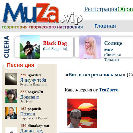
Регистрация
Обрат
Главная
Black Dog
Солнце
(Led Zeppelin)
мое
(Овсиенко
Татьяна)
Песня дня
«
Вот и встретились мы
» (С
229
igorded
Я научу тебя
Кузьмин Владимир
Кавер-версия от
TeoZorro
222
bagira70
Доказано
Земфира
167
popurik
Позови
Тирольский Вадим
150
dimakapitan
Дивись же,