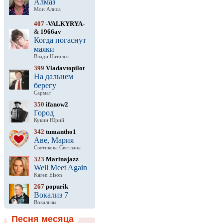
Алмаз
Мон Алиса
407
-VALKYRYA-
&
1966av
Когда погаснут
маяки
Влади Наталья
399
Vladavtopilot
На дальнем
берегу
Сармат
350
ifanow2
Город
Кукин Юрий
342
tumantho1
Аве, Мария
Светикова Светлана
323
Marinajazz
Well Meet Again
Karen Elson
267
popurik
Вокализ 7
Вокализы
Песня месяца