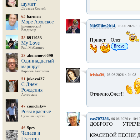
шумит
Дроздов Сергей
65
barmen
Море Азовское
,
NikSFilm2014
06.06.2026 г. 
Бажиновский
Владимир
58
8911083
Привет, Олег
My Love
Paul McCartney
58
akononov6690
Одиннадцатый
маршрут
Королев Анатолий
,
irisha56
06.06.2026 г. 04:08
51
jukovai37
С Днем
Рождения
Отлично,Олег!!
Авторские
47
ciunchikvv
Розы красные
Сухачев Сергей
,
vas707356
06.06.2026 г. 10:1
ДОБРОГО УТРЕЧ
46
Spev
Чапаев и
КРАСИВОЙ ПЕСНИ 
Пустота