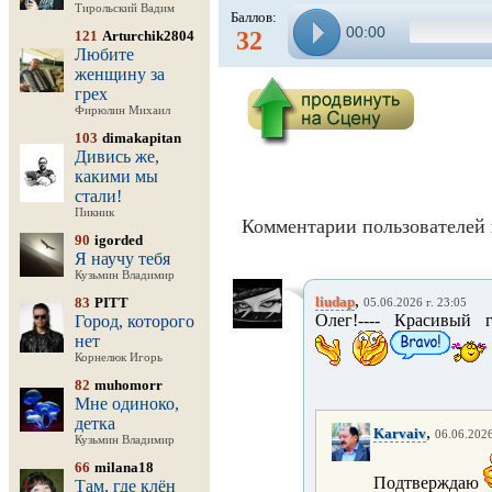
Тирольский Вадим
Баллов:
00:00
32
121
Arturchik2804
Любите
женщину за
грех
Фирюлин Михаил
103
dimakapitan
Дивись же,
какими мы
стали!
Пикник
Комментарии пользователей 
90
igorded
Я научу тебя
Кузьмин Владимир
,
liudap
83
PITT
05.06.2026 г. 23:05
Олег!---- Красивый г
Город, которого
нет
Корнелюк Игорь
82
muhomorr
Мне одиноко,
детка
,
Karvaiv
06.06.2026
Кузьмин Владимир
66
milana18
Подтверждаю
Там, где клён