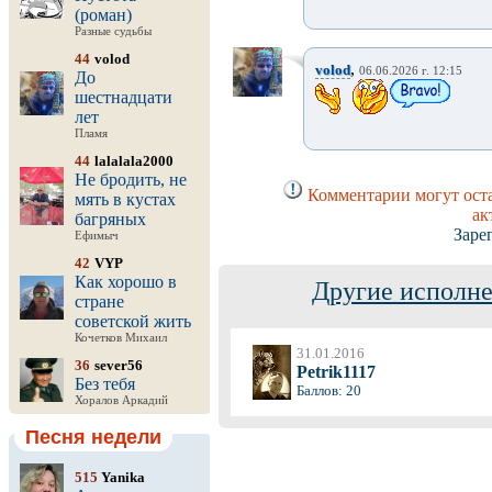
(роман)
Разные судьбы
44
volod
,
volod
06.06.2026 г. 12:15
До
шестнадцати
лет
Пламя
44
lalalala2000
Не бродить, не
Комментарии могут оста
мять в кустах
ак
багряных
Заре
Ефимыч
42
VYP
Как хорошо в
Другие исполне
стране
советской жить
Кочетков Михаил
31.01.2016
36
sever56
Petrik1117
Без тебя
Баллов: 20
Хоралов Аркадий
Песня недели
515
Yanika