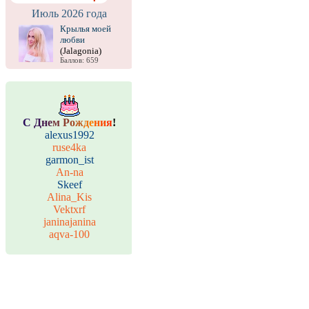
Июль 2026 года
Крылья моей
любви
(Jalagonia)
Баллов: 659
С
Д
н
е
м
Р
о
ж
д
е
н
и
я
!
alexus1992
ruse4ka
garmon_ist
An-na
Skeef
Alina_Kis
Vektxrf
janinajanina
aqva-100