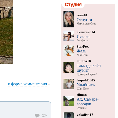
Студия
rena40
Отпусти
Михайлов Стас
akmira2814
Искала
Земфира
StarFox
Жаль
NikaDim
milana18
Там, где клён
шумит
Дроздов Сергей
leopold5005
к форме комментария
↓
Улыбнись
Шак Олег
silman
Ах, Самара-
городок
Русские
vokalist-17