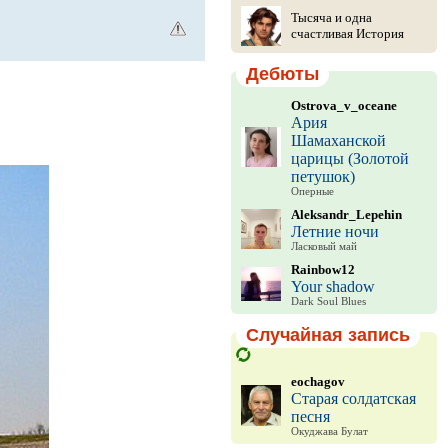
Тысяча и одна
счастливая История
Дебюты
Ostrova_v_oceane
Ария
Шамаханской
царицы (Золотой
петушок)
Оперные
Aleksandr_Lepehin
Летние ночи
Ласковый май
Rainbow12
Your shadow
Dark Soul Blues
Случайная запись
eochagov
Старая солдатская
песня
Окуджава Булат