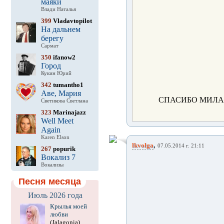
маяки
Влади Наталья
399
Vladavtopilot
На дальнем
берегу
Сармат
350
ifanow2
Город
Кукин Юрий
342
tumantho1
Аве, Мария
СПАСИБО МИЛАН
Светикова Светлана
323
Marinajazz
Well Meet
Again
Karen Elson
,
lkvolga
07.05.2014 г. 21:11
267
popurik
Вокализ 7
Вокализы
Песня месяца
Июль 2026 года
Крылья моей
любви
(Jalagonia)