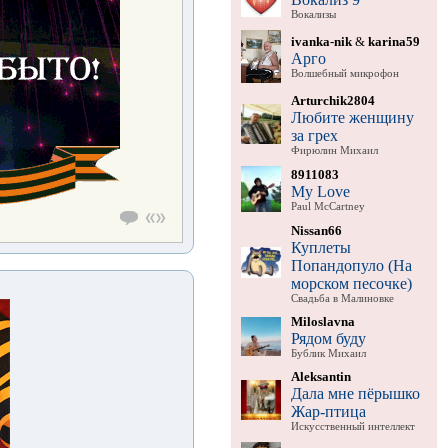
Вокализы
ivanka-nik
&
karina59
Арго
Волшебный микрофон
Arturchik2804
Любите женщину
за грех
Фирюлин Михаил
8911083
My Love
Paul McCartney
Nissan66
Куплеты
Попандопуло (На
морском песочке)
Свадьба в Малиновке
Miloslavna
Рядом буду
Бублик Михаил
Aleksantin
Дала мне пёрышко
Жар-птица
Искусственный интеллект