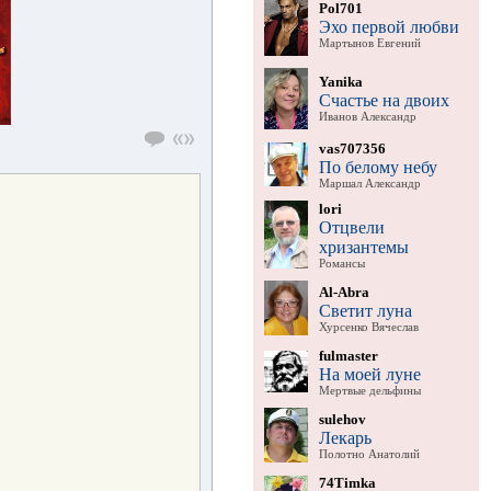
Pol701
Эхо первой любви
Мартынов Евгений
Yanika
Счастье на двоих
Иванов Александр
vas707356
По белому небу
Маршал Александр
lori
Отцвели
хризантемы
Романсы
Al-Abra
Светит луна
Хурсенко Вячеслав
fulmaster
На моей луне
Мертвые дельфины
sulehov
Лекарь
Полотно Анатолий
74Timka