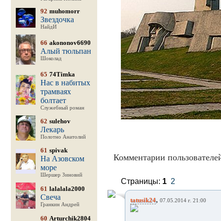
92
muhomorr
Звездочка
НайдИ
66
akononov6690
Алый тюльпан
Шоколад
65
74Timka
Нас в набитых
трамваях
болтает
Служебный роман
62
sulehov
Лекарь
Полотно Анатолий
61
spivak
Комментарии пользователей
На Азовском
море
Шершер Зиновий
Страницы:
1
2
61
lalalala2000
Свеча
,
tatusik24
07.05.2014 г. 21:00
Гранкин Андрей
60
Arturchik2804