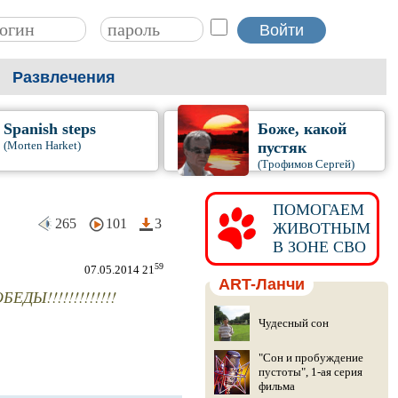
Развлечения
Spanish steps
Боже, какой
(Morten Harket)
пустяк
(Трофимов Сергей)
ПОМОГАЕМ
265
101
3
ЖИВОТНЫМ
В ЗОНЕ СВО
59
07.05.2014 21
ART-Ланчи
Ы!!!!!!!!!!!!!
Чудесный сон
"Сон и пробуждение
пустоты", 1-ая серия
фильма