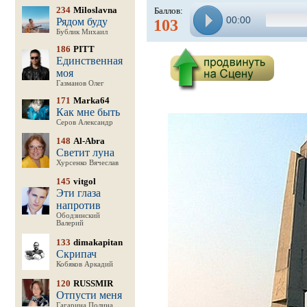
234
Miloslavna
Баллов:
00:00
Рядом буду
103
Бублик Михаил
186
PITT
Единственная
моя
Газманов Олег
171
Marka64
Как мне быть
Серов Александр
148
Al-Abra
Светит луна
Хурсенко Вячеслав
145
vitgol
Эти глаза
напротив
Ободзинский
Валерий
133
dimakapitan
Скрипач
Кобяков Аркадий
120
RUSSMIR
Отпусти меня
Гагарина Полина