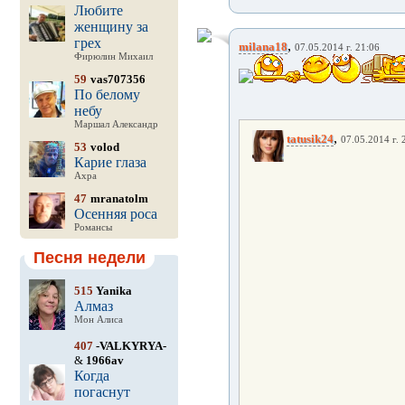
Любите
женщину за
грех
,
milana18
07.05.2014 г. 21:06
Фирюлин Михаил
59
vas707356
По белому
небу
Маршал Александр
,
tatusik24
07.05.2014 г. 
53
volod
Карие глаза
Ахра
47
mranatolm
Осенняя роса
Романсы
Песня недели
515
Yanika
Алмаз
Мон Алиса
407
-VALKYRYA-
&
1966av
Когда
погаснут