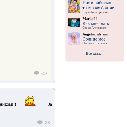
Нас в набитых
трамваях болтает
Служебный роман
Marka64
Как мне быть
Серов Александр
Angelochek_ms
Солнце мое
Овсиенко Татьяна
Все записи
ником!!!
За