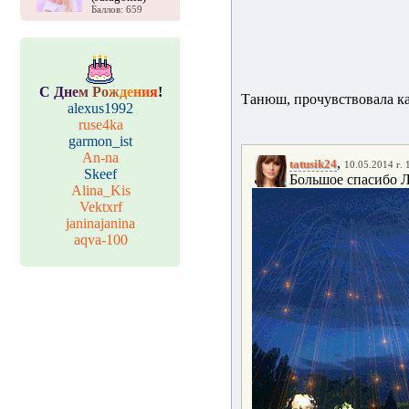
Баллов: 659
С
Д
н
е
м
Р
о
ж
д
е
н
и
я
!
Танюш, прочувствовала ка
alexus1992
ruse4ka
garmon_ist
An-na
,
tatusik24
10.05.2014 г. 
Skeef
Большое спасибо Лю
Alina_Kis
Vektxrf
janinajanina
aqva-100