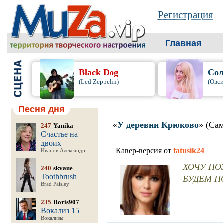
Регистрация
Главная
Black Dog
Сол
(Led Zeppelin)
(Овси
Песня дня
«
У деревни Крюково
» (Са
247
Yanika
Счастье на
двоих
Кавер-версия от
tatusik24
Иванов Александр
ХОЧУ ПОЗ
240
skvaue
Toothbrush
БУДЕМ ПО
Brad Paisley
235
Boris907
Вокализ 15
Вокализы