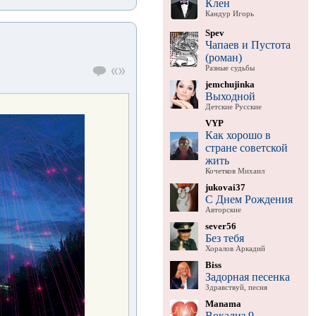
Клен
Кандур Игорь
Spev
Чапаев и Пустота
(роман)
Разные судьбы
jemchujinka
Выходной
Детские Русские
VYP
Как хорошо в
стране советской
жить
Кочетков Михаил
jukovai37
С Днем Рождения
Авторские
sever56
Без тебя
Хоралов Аркадий
Biss
Задорная песенка
Здравствуй, песня
Manama
Вокализ 9