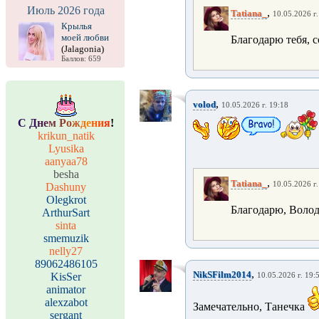
Июль 2026 года
,
Tatiana_
10.05.2026 г.
Крылья
моей любви
Благодарю тебя, 
(Jalagonia)
Баллов: 659
,
volod
10.05.2026 г. 19:18
С
Д
н
е
м
Р
о
ж
д
е
н
и
я
!
krikun_natik
Lyusika
aanyaa78
besha
,
Tatiana_
10.05.2026 г.
Dashuny
Olegkrot
Благодарю, Волод
ArthurSart
sinta
smemuzik
nelly27
89062486105
,
NikSFilm2014
KisSer
10.05.2026 г. 19:
animator
alexzabot
Замечательно, Танечка
sergant