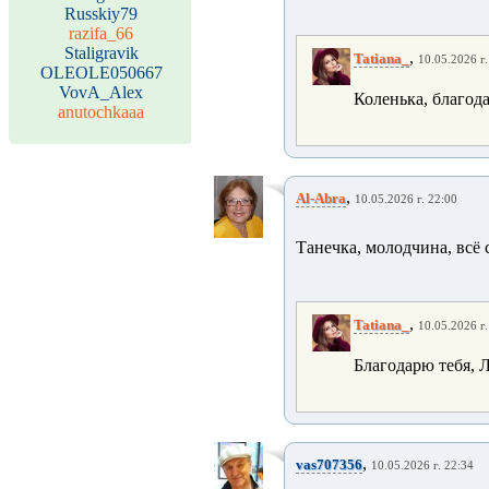
Russkiy79
razifa_66
Staligravik
,
Tatiana_
10.05.2026 г.
OLEOLE050667
VovA_Alex
Коленька, благод
anutochkaaa
,
Al-Abra
10.05.2026 г. 22:00
Танечка, молодчина, всё 
,
Tatiana_
10.05.2026 г.
Благодарю тебя, 
,
vas707356
10.05.2026 г. 22:34