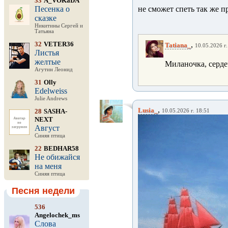
33
A_VOKaDA
Песенка о
не сможет спеть так же п
сказке
Никитины Сергей и
Татьяна
32
VETER36
,
Tatiana_
10.05.2026 г.
Листья
желтые
Миланочка, серде
Агутин Леонид
31
Olly
Edelweiss
Julie Andrews
,
Lusia_
28
SASHA-
10.05.2026 г. 18:51
NEXT
Август
Синяя птица
22
BEDHAR58
Не обижайся
на меня
Синяя птица
Песня недели
536
Angelochek_ms
Слова