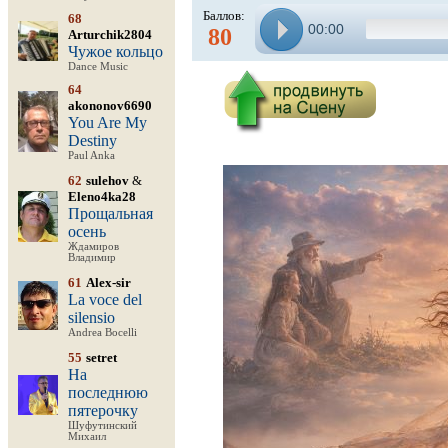
Баллов:
68
00:00
80
Arturchik2804
Чужое кольцо
Dance Music
64
akononov6690
You Are My
Destiny
Paul Anka
62
sulehov
&
Eleno4ka28
Прощальная
осень
Ждамиров
Владимир
61
Alex-sir
La voce del
silensio
Andrea Bocelli
55
setret
На
последнюю
пятерочку
Шуфутинский
Михаил