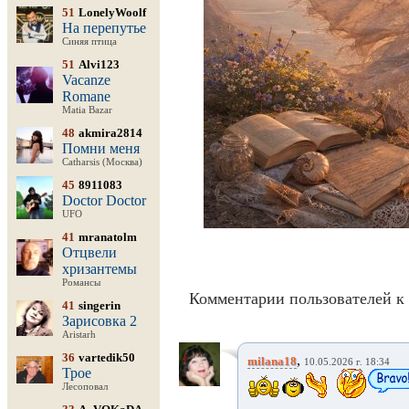
51
LonelyWoolf
На перепутье
Синяя птица
51
Alvi123
Vacanze
Romane
Matia Bazar
48
akmira2814
Помни меня
Catharsis (Москва)
45
8911083
Doctor Doctor
UFO
41
mranatolm
Отцвели
хризантемы
Романсы
Комментарии пользователей к 
41
singerin
Зарисовка 2
Aristarh
36
vartedik50
,
milana18
10.05.2026 г. 18:34
Трое
Лесоповал