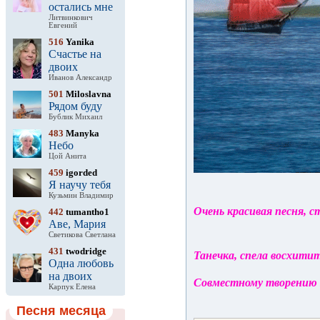
остались мне
Литвинкович
Евгений
516
Yanika
Счастье на
двоих
Иванов Александр
501
Miloslavna
Рядом буду
Бублик Михаил
483
Manyka
Небо
Цой Анита
459
igorded
Я научу тебя
Кузьмин Владимир
Очень красивая песня, 
442
tumantho1
Аве, Мария
Светикова Светлана
431
twodridge
Танечка, спела восхити
Одна любовь
на двоих
Совместному творени
Карпук Елена
Песня месяца