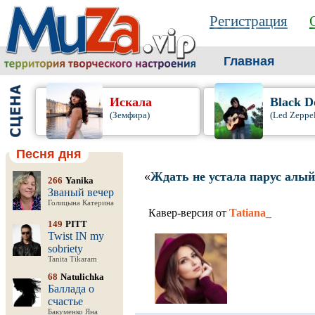
Регистрация
Главная
Искала
Black D
(Земфира)
(Led Zeppel
Песня дня
«
Ждать не устала парус алый
266
Yanika
Званый вечер
Голицына Катерина
Кавер-версия от
Tatiana_
149
PITT
Twist IN my
sobriety
Tanita Tikaram
68
Natulichka
Баллада о
счастье
Бакуменко Яна