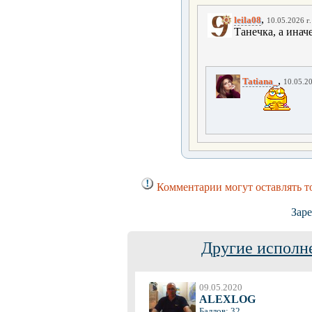
,
leila08
10.05.2026 г.
Танечка, а инач
,
Tatiana_
10.05.20
Комментарии могут оставлять т
Заре
Другие исполн
09.05.2020
ALEXLOG
Баллов: 32