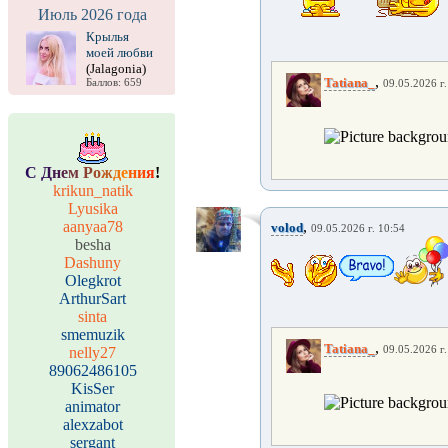
Июль 2026 года
Крылья
моей любви
(Jalagonia)
,
Tatiana_
Баллов: 659
09.05.2026 г.
С
Д
н
е
м
Р
о
ж
д
е
н
и
я
!
krikun_natik
Lyusika
aanyaa78
,
volod
09.05.2026 г. 10:54
besha
Dashuny
Olegkrot
ArthurSart
sinta
smemuzik
,
Tatiana_
nelly27
09.05.2026 г.
89062486105
KisSer
animator
alexzabot
sergant