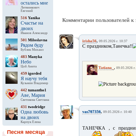
остались мне
Литвинкович
Евгений
516
Yanika
Комментарии пользователей к 
Счастье на
двоих
Иванов Александр
501
Miloslavna
,
irisha56
09.05.2026 г. 10:37
Рядом буду
С праздником,Танечка!!
Бублик Михаил
483
Manyka
Небо
Цой Анита
,
Tatiana_
09.05.2026 г.
459
igorded
Я научу тебя
Кузьмин Владимир
442
tumantho1
Аве, Мария
Светикова Светлана
431
twodridge
,
Одна любовь
vas707356
09.05.2026 г. 10:40
на двоих
Карпук Елена
ТАНЕЧКА , с праздни
Песня месяца