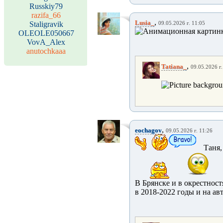
Russkiy79
razifa_66
,
Lusia_
Staligravik
09.05.2026 г. 11:05
OLEOLE050667
VovA_Alex
anutochkaaa
,
Tatiana_
09.05.2026 г.
,
eochagov
09.05.2026 г. 11:26
Таня, 
В Брянске и в окрестност
в 2018-2022 годы и на авт