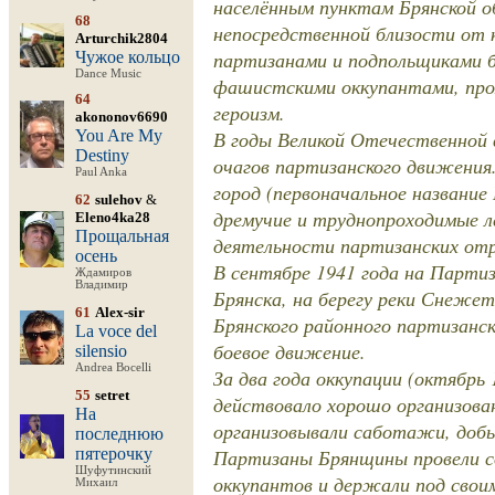
населённым пунктам Брянской о
68
непосредственной близости от 
Arturchik2804
партизанами и подпольщиками б
Чужое кольцо
Dance Music
фашистскими оккупантами, про
64
героизм.
akononov6690
You Are My
В годы Великой Отечественной 
Destiny
очагов партизанского движения
Paul Anka
город (первоначальное название
62
sulehov
&
дремучие и труднопроходимые л
Eleno4ka28
Прощальная
деятельности партизанских отр
осень
В сентябре 1941 года на Партиз
Ждамиров
Владимир
Брянска, на берегу реки Снежет
61
Alex-sir
Брянского районного партизанск
La voce del
боевое движение.
silensio
Andrea Bocelli
За два года оккупации (октябрь 
55
setret
действовало хорошо организова
На
организовывали саботажи, добы
последнюю
пятерочку
Партизаны Брянщины провели со
Шуфутинский
оккупантов и держали под сво
Михаил