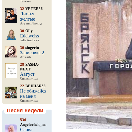
Татьяна
32
VETER36
Листья
желтые
Агутин Леонид
30
Olly
Edelweiss
Julie Andrews
30
singerin
Зарисовка 2
Aristarh
28
SASHA-
NEXT
Август
Синяя птица
22
BEDHAR58
Не обижайся
на меня
Синяя птица
Песня недели
536
Angelochek_ms
Слова