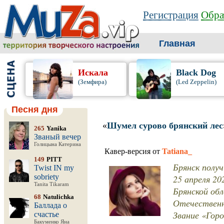
Регистрация
Обра
Главная
Искала
Black Dog
(Земфира)
(Led Zeppelin)
Песня дня
«
Шумел сурово брянский лес
265
Yanika
Званый вечер
Голицына Катерина
Кавер-версия от
Tatiana_
149
PITT
Брянск получ
Twist IN my
sobriety
25 апреля 2
Tanita Tikaram
Брянской обл
68
Natulichka
Отечественн
Баллада о
Звание «Гор
счастье
Бакуменко Яна