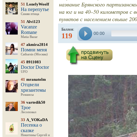
название Брянского партизанско
51
LonelyWoolf
На перепутье
на юг и на 40–50 километров с в
Синяя птица
пунктов с населением свыше 200
51
Alvi123
Vacanze
Баллов:
Romane
00:00
119
Matia Bazar
47
akmira2814
Помни меня
Catharsis (Москва)
45
8911083
Doctor Doctor
UFO
41
mranatolm
Отцвели
хризантемы
Романсы
36
vartedik50
Трое
Лесоповал
33
A_VOKaDA
Песенка о
сказке
Никитины Сергей и