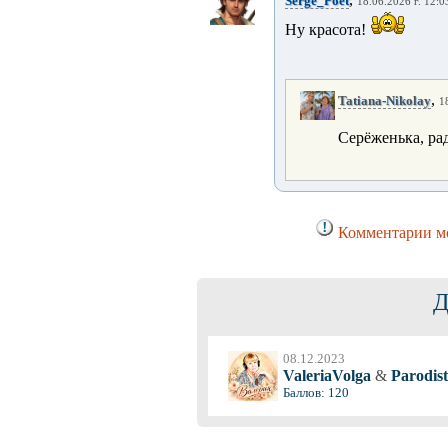
Serge_Poet
18.06.2026 г. 12:0
Ну красота!
,
Tatiana-Nikolay
1
Серёженька, рад
Комментарии мо
Д
08.12.2023
ValeriaVolga
&
Parodist
Баллов: 120