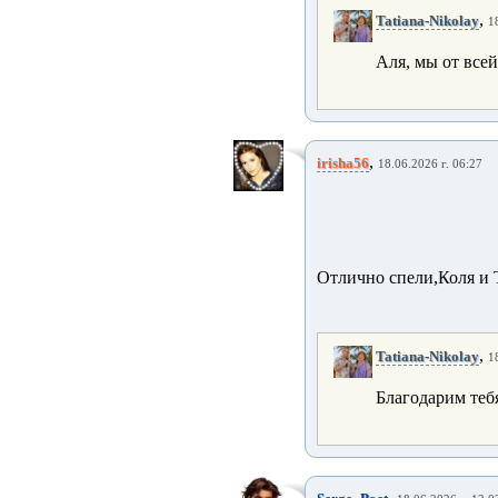
,
Tatiana-Nikolay
1
Аля, мы от все
,
irisha56
18.06.2026 г. 06:27
Отлично спели,Коля и 
,
Tatiana-Nikolay
1
Благодарим теб
,