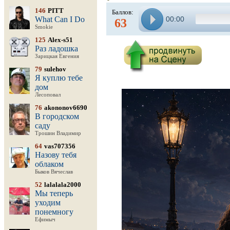
146
PITT
Баллов:
What Can I Do
00:00
63
Smokie
125
Alex-s51
Раз ладошка
Зарицкая Евгения
79
sulehov
Я куплю тебе
дом
Лесоповал
76
akononov6690
В городском
саду
Трошин Владимир
64
vas707356
Назову тебя
облаком
Быков Вячеслав
52
lalalala2000
Мы теперь
уходим
понемногу
Ефимыч