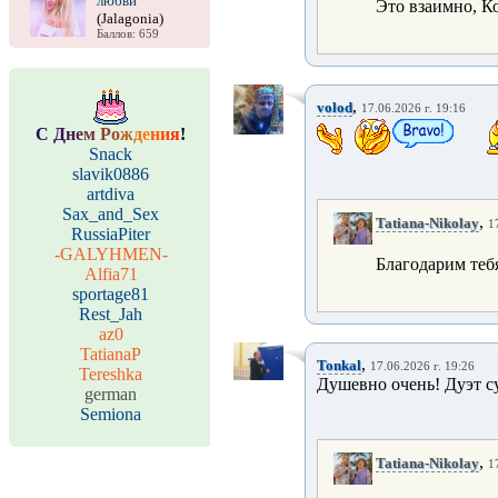
любви
Это взаимно, К
(Jalagonia)
Баллов: 659
,
volod
17.06.2026 г. 19:16
С
Д
н
е
м
Р
о
ж
д
е
н
и
я
!
Snack
slavik0886
artdiva
Sax_and_Sex
,
Tatiana-Nikolay
1
RussiaPiter
-GALYHMEN-
Благодарим тебя
Alfia71
sportage81
Rest_Jah
az0
TatianaP
,
Tonkal
17.06.2026 г. 19:26
Tereshka
Душевно очень! Дуэт супер
german
Semiona
,
Tatiana-Nikolay
1