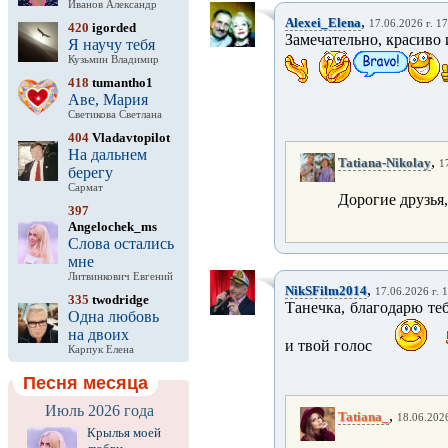
Иванов Александр
,
Alexei_Elena
17.06.2026 г. 1
420
igorded
Замечательно, красиво 
Я научу тебя
Кузьмин Владимир
418
tumantho1
Аве, Мария
Светикова Светлана
404
Vladavtopilot
На дальнем
,
Tatiana-Nikolay
1
берегу
Сармат
Дорогие друзья,
397
Angelochek_ms
Слова остались
мне
Литвинкович Евгений
,
NikSFilm2014
17.06.2026 г. 
335
twodridge
Танечка, благодарю те
Одна любовь
на двоих
и твой голос
Карпук Елена
Песня месяца
Июль 2026 года
,
Tatiana_
18.06.2026
Крылья моей