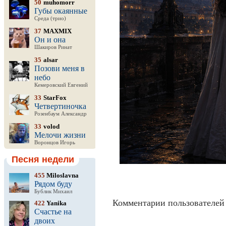
50
muhomorr
Губы окаянные
Среда (трио)
37
MAXMIX
Он и она
Шакиров Ринат
35
alsar
Позови меня в
небо
Кемеровский Евгений
33
StarFox
Четвертиночка
Розенбаум Александр
33
volod
Мелочи жизни
Воронцов Игорь
Песня недели
455
Miloslavna
Рядом буду
Бублик Михаил
Комментарии пользователей 
422
Yanika
Счастье на
двоих