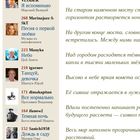
VLODEK
Я вспоминаю
На старом каменном мосту ст
Марский Валерий
горизонтом растворяется ночн
268
Marinajazz
&
SkT
Песня о первой
На другом конце моста, словн
любви
встретились. Между ними лиш
Музыка из
кинофильмов
223
Manyka
Над городом расходятся тёмн
Небо
Цой Анита
капли в тысячи маленьких звёз
210
igornov
Танцуй,
Высоко в небе яркая комета о
девочка
Шкитун Юрий
Её сияние отражается в лужа
171
dimakapitan
Все нормально
Пресняков Владимир
Вдали постепенно начинает ра
164
ifanow2
будущего рассвета — символ 
Темная ночь
Богословский Никита
Весь мир наполнен прозрачным
152
Sanich1958
Дождь в саду
расстояний.
Митяев Олег