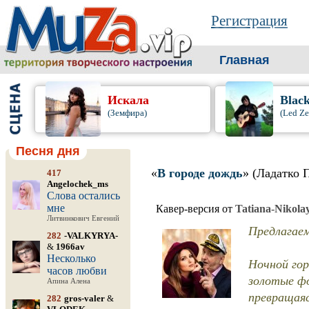
Регистрация
Главная
Искала
Blac
(Земфира)
(Led Ze
Песня дня
«
В городе дождь
» (Ладатко 
417
Angelochek_ms
Слова остались
мне
Кавер-версия от
Tatiana-Nikola
Литвинкович Евгений
Предлагаем
282
-VALKYRYA-
&
1966av
Несколько
Ночной гор
часов любви
золотые фо
Апина Алена
превращаяс
282
gros-valer
&