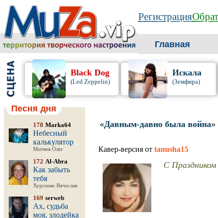
Регистрация
Обрат
Главная
Black Dog
Искала
(Led Zeppelin)
(Земфира)
Песня дня
«
Давным-давно была война
»
178
Marka64
Небесный
калькулятор
Кавер-версия от
tanusha15
Митяев Олег
172
Al-Abra
С Праздником
Как забыть
тебя
Хурсенко Вячеслав
169
serweb
Ах, судьба
моя, злодейка