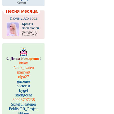
Сармат
Песня месяца
Июль 2026 года
Крылья
моей любви
(Jalagonia)
Баллов: 659
С
Д
н
е
м
Р
о
ж
д
е
н
и
я
!
kulav
Natik_Laren
mariya9
olga27
gimenes
victorist
bygel
strongcent
89028797238
Spiteful-listener
FeklistOff_Project
Nikem