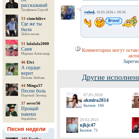
рассказывай
Трофимов Сергей
,
volod
10.05.2026 г. 09:56
53
ciunchikvv
Где же ты
была
Лейся песня
51
lalalala2000
Саня
Комментарии могут оставл
Маршал Александр
акти
Зареги
46
Elvi
А сердце
верит
Другие исполнени
Попова Любовь
44
Mingo57
Песни боль
07.05.2026
Портной Леонид
akmira2814
37
sever56
Баллов: 166
Прощай
навеки
4upakabra
20.02.2021
ujkjc47
Песня недели
Баллов: 71
489
Yanika