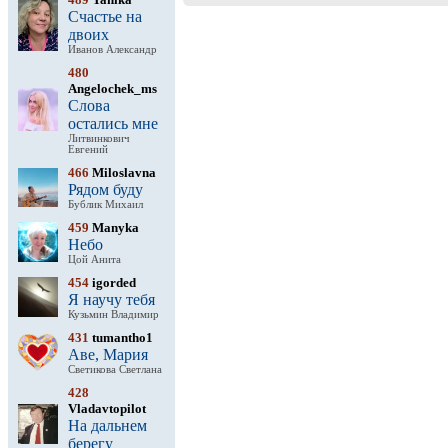
Счастье на
двоих
Иванов Александр
480
Angelochek_ms
Слова
остались мне
Литвинкович
Евгений
466
Miloslavna
Рядом буду
Бублик Михаил
459
Manyka
Небо
Цой Анита
454
igorded
Я научу тебя
Кузьмин Владимир
431
tumantho1
Аве, Мария
Светикова Светлана
428
Vladavtopilot
На дальнем
берегу