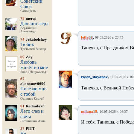
Советский
Союз
Самоцветы
78
merus
Дансинг-герл
Вертинский
Александр
,
leila08
09.05.2026 г. 23:43
74
Jekabolshoy
Тюбик
Танечка, с Праздником 
Третьяков Виктор
69
Zay
Любовь
живёт во мне
Suno (Нейросеть)
,
rosen_stoyanov
10.05.2026 г. 00
67
akononov6690
Танечка, с Великой Побед
Повезло мне
с тобой
Одинцов Сергей
61
Radmila76
Лето слез и
,
milana18
10.05.2026 г. 06:37
света
Литвиненко Анна
И тебя, Танюша, с Побед
57
PITT
Не