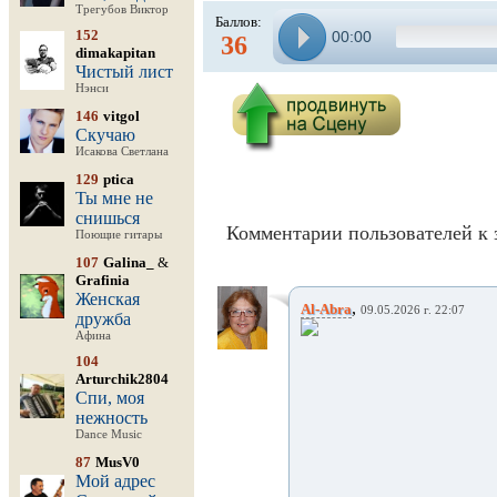
Трегубов Виктор
Баллов:
152
00:00
36
dimakapitan
Чистый лист
Нэнси
146
vitgol
Скучаю
Исакова Светлана
129
ptica
Ты мне не
снишься
Комментарии пользователей к 
Поющие гитары
107
Galina_
&
Grafinia
Женская
,
Al-Abra
09.05.2026 г. 22:07
дружба
Афина
104
Arturchik2804
Спи, моя
нежность
Dance Music
87
MusV0
Мой адрес