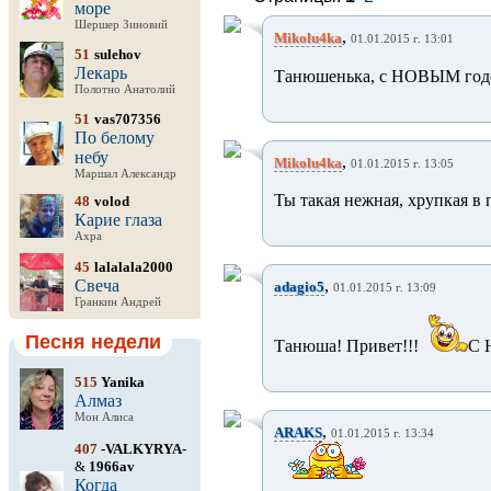
море
Шершер Зиновий
,
Mikolu4ka
01.01.2015 г. 13:01
51
sulehov
Лекарь
Танюшенька, с НОВЫМ годом!
Полотно Анатолий
51
vas707356
По белому
небу
,
Mikolu4ka
01.01.2015 г. 13:05
Маршал Александр
Ты такая нежная, хрупкая в пе
48
volod
Карие глаза
Ахра
45
lalalala2000
Свеча
,
adagio5
01.01.2015 г. 13:09
Гранкин Андрей
Песня недели
Танюша! Привет!!!
С 
515
Yanika
Алмаз
Мон Алиса
,
ARAKS
01.01.2015 г. 13:34
407
-VALKYRYA-
&
1966av
Когда