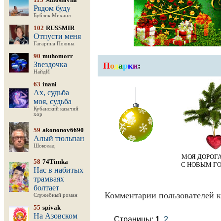
Рядом буду
Бублик Михаил
102
RUSSMIR
Отпусти меня
Гагарина Полина
90
muhomorr
Звездочка
П
о
д
а
р
к
и
:
НайдИ
63
inani
Ах, судьба
моя, судьба
Кубанский казачий
хор
59
akononov6690
Алый тюльпан
Шоколад
МОЯ ДОРОГА
58
74Timka
С НОВЫМ ГО
Нас в набитых
трамваях
болтает
Комментарии пользователей к
Служебный роман
55
spivak
На Азовском
Страницы:
1
2