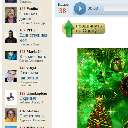
Вокализы
Баллов:
00:00
182
Yanika
38
Счастье на
двоих
Иванов Александр
167
PITT
Единственная
моя
Газманов Олег
142
Marka64
Как мне быть
Серов Александр
140
vitgol
Эти глаза
напротив
Ободзинский
Валерий
129
dimakapitan
Скрипач
Кобяков Аркадий
116
Al-Abra
Светит луна
Хурсенко Вячеслав
113
Miloslavna