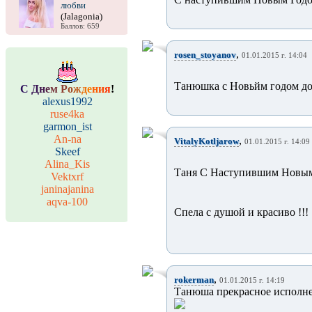
любви
(Jalagonia)
Баллов: 659
,
rosen_stoyanov
01.01.2015 г. 14:04
Танюшка с Новьйм годом до
С
Д
н
е
м
Р
о
ж
д
е
н
и
я
!
alexus1992
ruse4ka
garmon_ist
An-na
,
VitalyKotljarow
01.01.2015 г. 14:09
Skeef
Alina_Kis
Таня С Наступившим Новым
Vektxrf
janinajanina
aqva-100
Спела с душой и красиво !!!
,
rokerman
01.01.2015 г. 14:19
Танюша прекрасное исполнен