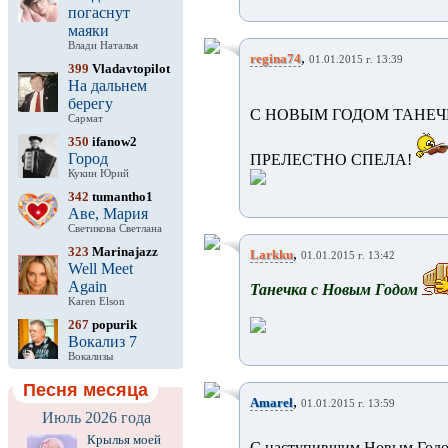
погаснут
маяки
Влади Наталья
,
regina74
01.01.2015 г. 13:39
399
Vladavtopilot
На дальнем
берегу
С НОВЫМ ГОДОМ ТАНЕЧ
Сармат
350
ifanow2
Город
ПРЕЛЕСТНО СПЕЛА!
Кукин Юрий
342
tumantho1
Аве, Мария
Светикова Светлана
323
Marinajazz
,
Larkku
01.01.2015 г. 13:42
Well Meet
Again
Танечка с Новым Годом
Karen Elson
267
popurik
Вокализ 7
Вокализы
Песня месяца
,
Amarel
01.01.2015 г. 13:59
Июль 2026 года
Крылья моей
С наступившим Новым Годо