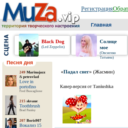
Регистрация
Обрат
Главная
Black Dog
Солнце
(Led Zeppelin)
мое
(Овсиенко
Татьяна)
Песня дня
«
Падал снег
» (Жасмин)
249
Marinajazz
&
petrovlad
Love in
Кавер-версия от
Taniushka
portofino
Fred Buscaglione
215
skvaue
Toothbrush
Brad Paisley
207
Boris907
Вокализ 15