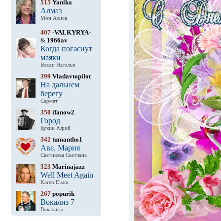
515
Yanika
Алмаз
Мон Алиса
407
-VALKYRYA-
&
1966av
Когда погаснут
маяки
Влади Наталья
399
Vladavtopilot
На дальнем
берегу
Сармат
350
ifanow2
Город
Кукин Юрий
342
tumantho1
Аве, Мария
Светикова Светлана
323
Marinajazz
Well Meet Again
Karen Elson
267
popurik
Вокализ 7
Вокализы