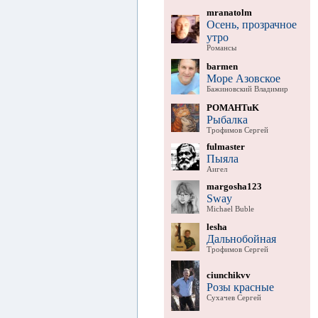
mranatolm
Осень, прозрачное
утро
Романсы
barmen
Море Азовское
Бажиновский Владимир
POMAHTuK
Рыбалка
Трофимов Сергей
fulmaster
Пыяла
Аигел
margosha123
Sway
Michael Buble
lesha
Дальнобойная
Трофимов Сергей
ciunchikvv
Розы красные
Сухачев Сергей