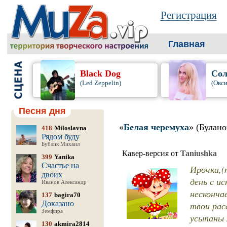
Регистрация
Главная
Black Dog
Сол
(Led Zeppelin)
(Овси
Песня дня
«
Белая черемуха
» (Булано
418
Miloslavna
Рядом буду
Бублик Михаил
Кавер-версия от
Taniushka
399
Yanika
Счастье на
Ирочка,(
двоих
день с и
Иванов Александр
несконча
137
bagira70
Доказано
твои рас
Земфира
усыпаны 
130
akmira2814