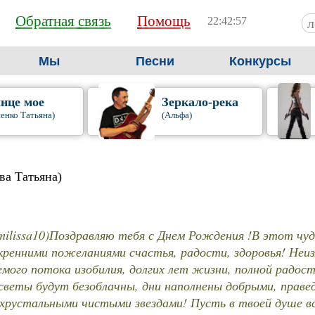
Обратная связь
Помощь
22:42:58
Мы
Песни
Конкурсы
нце мое
Зеркало-река
енко Татьяна)
(Альфа)
ва Татьяна)
milissa10)Поздравляю тебя с Днем Рождения !В этот чу
скренними пожеланиями счастья, радости, здоровья! Неиз
емого потока изобилия, долгих лет жизни, полной радо
светы будут безоблачны, дни наполнены добрыми, праве
хрустальными чистыми звездами! Пусть в твоей душе в