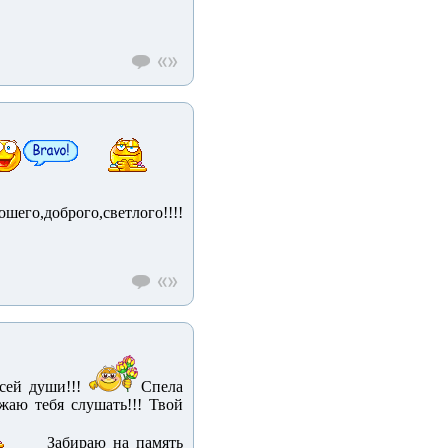
его,доброго,светлого!!!!
всей души!!!
Спела
жаю тебя слушать!!! Твой
Забираю на память