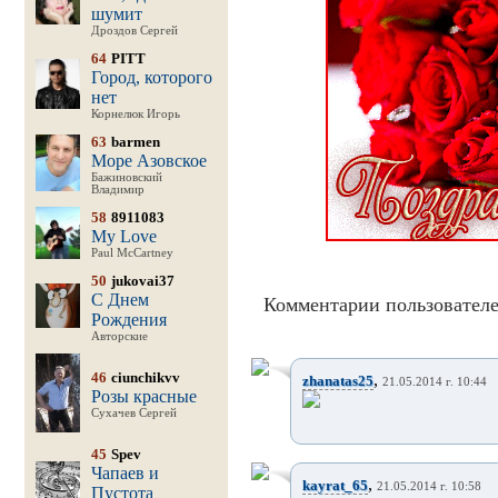
шумит
Дроздов Сергей
64
PITT
Город, которого
нет
Корнелюк Игорь
63
barmen
Море Азовское
Бажиновский
Владимир
58
8911083
My Love
Paul McCartney
50
jukovai37
С Днем
Комментарии пользователе
Рождения
Авторские
46
ciunchikvv
,
zhanatas25
21.05.2014 г. 10:44
Розы красные
Сухачев Сергей
45
Spev
Чапаев и
,
kayrat_65
21.05.2014 г. 10:58
Пустота