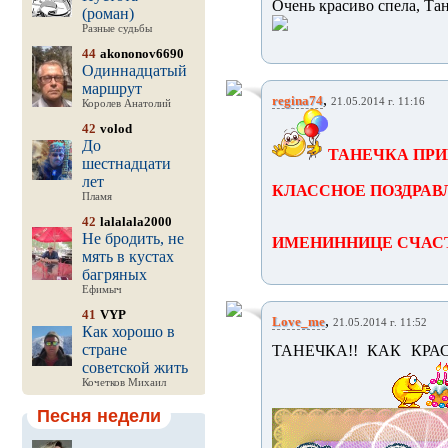
Очень красиво спела, Таню
(роман)
Разные судьбы
44
akononov6690
Одиннадцатый
маршрут
,
regina74
21.05.2014 г. 11:16
Королев Анатолий
42
volod
До
ТАНЕЧКА ПРИ
шестнадцати
лет
КЛАССНОЕ ПОЗДРАВ
Пламя
42
lalalala2000
Не бродить, не
ИМЕНИННИЦЕ СЧАС
мять в кустах
багряных
Ефимыч
41
VYP
,
Love_me
21.05.2014 г. 11:52
Как хорошо в
стране
ТАНЕЧКА!! КАК КР
советской жить
Кочетков Михаил
Песня недели