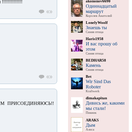
akononov6690
!!!!!!!!!!!
Одиннадцатый
маршрут
Королев Анатолий
LonelyWoolf
Знаешь ты
Синяя птица
Haris1958
И вас прошу об
этом
Синяя птица
BEDHAR58
Камень
Синяя птица
Bet
Wir Sind Das
Roboter
Kraftwerk
dimakapitan
Дивись же, какими
М ПРИСОЕДИНЯЮСЬ!!
мы стали!
Пикник
ARAKS
Дым
Алиса