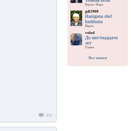
Темная ночь
Бернес Марк
gdi1960
Haniguna shel
hashhuna
Иврит
volod
До шестнадцати
лет
Пламя
Все записи