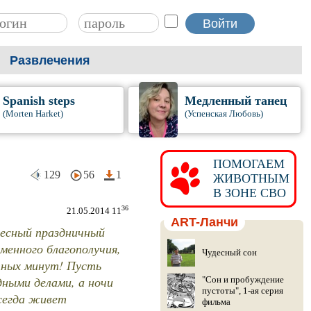
Развлечения
Spanish steps
Медленный танец
(Morten Harket)
(Успенская Любовь)
ПОМОГАЕМ
129
56
1
ЖИВОТНЫМ
В ЗОНЕ СВО
36
21.05.2014 11
ART-Ланчи
десный праздничный
менного благополучия,
Чудесный сон
стных минут! Пусть
дными делами, а ночи
"Сон и пробуждение
пустоты", 1-ая серия
сегда живет
фильма