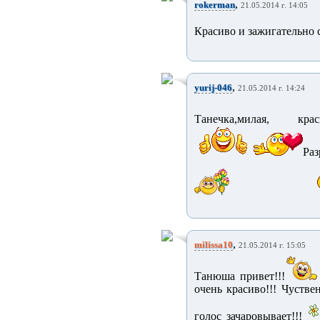
,
rokerman
21.05.2014 г. 14:05
Красиво и зажигательно с
,
yurij-046
21.05.2014 г. 14:24
Танечка,милая, краси
Раз
,
milissa10
21.05.2014 г. 15:05
Танюша привет!!!
очень красиво!!! Чустве
голос зачаровывает!!!