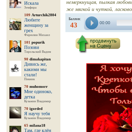
немеркнущая, пылкая любов
Искала
же мягкой и чуткой, ласково
Земфира
109
Arturchik2804
Баллов:
Любите
00:00
43
женщину за
грех
Фирюлин Михаил
101
popurik
Позови
Тирольский Вадим
90
dimakapitan
Дивись же,
какими мы
стали!
Пикник
70
muhomorr
Мне одиноко,
детка
Кузьмин Владимир
70
igorded
Я научу тебя
Кузьмин Владимир
65
milana18
Там, где клён