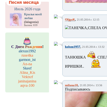
Песня месяца
Июль 2026 года
Крылья моей
любви
,
OljgaK
21.05.2014 г. 12:15
(Jalagonia)
Баллов: 659
ТАНЕЧКА,СПЕЛА ОЧ
,
С
Д
н
е
м
Р
о
ж
д
е
н
и
я
!
kolom1957
21.05.2014 г. 13:32
alexus1992
ruse4ka
ТАНЮШКА
СПЕЛ
garmon_ist
An-na
ИРИШКИ..
Skeef
Alina_Kis
Vektxrf
janinajanina
,
aqva-100
milana18
21.05.2014 г. 13:56
Подпис