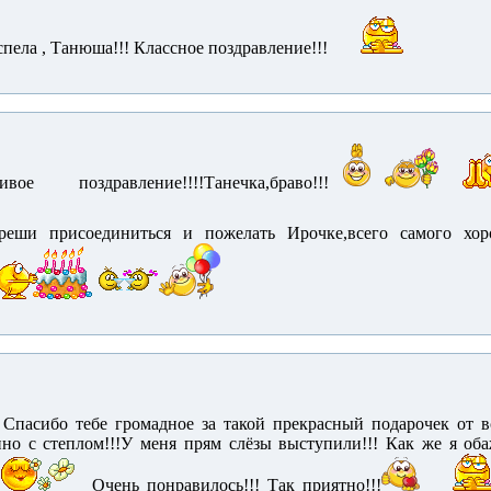
пела , Танюша!!! Классное поздравление!!!
вое поздравление!!!!Танечка,браво!!!
реши присоединиться и пожелать Ирочке,всего самого хорош
Спасибо тебе громадное за такой прекрасный подарочек от 
нно с степлом!!!У меня прям слёзы выступили!!! Как же я оба
Очень понравилось!!! Так приятно!!!