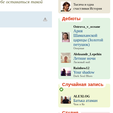
ебе оставаться такой
Тысяча и одна
счастливая История
Дебюты
Ostrova_v_oceane
Ария
Шамаханской
царицы (Золотой
петушок)
Оперные
Aleksandr_Lepehin
Летние ночи
Ласковый май
Rainbow12
Your shadow
Dark Soul Blues
Случайная запись
ALEXLOG
Батька атаман
Чиж и Ко
Студия