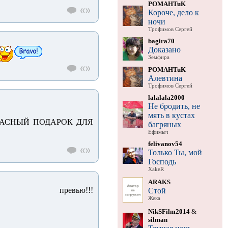
POMAHTuK
Короче, дело к
ночи
Трофимов Сергей
bagira70
Доказано
Земфира
POMAHTuK
Алевтина
Трофимов Сергей
lalalala2000
Не бродить, не
мять в кустах
ЕКРАСНЫЙ ПОДАРОК ДЛЯ
багряных
Ефимыч
felivanov54
Только Ты, мой
Господь
XakeR
ARAKS
ревью!!!
Стой
Жека
NikSFilm2014
&
silman