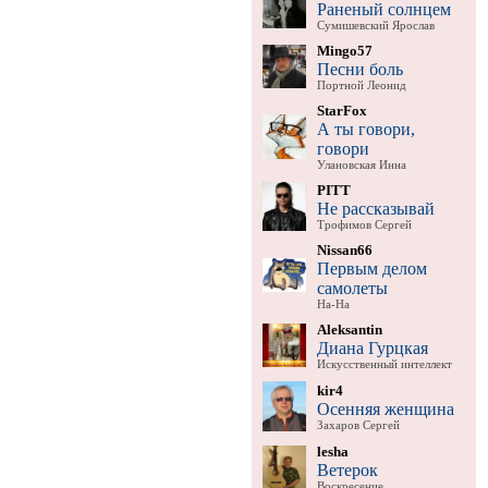
Раненый солнцем
Сумишевский Ярослав
Mingo57
Песни боль
Портной Леонид
StarFox
А ты говори,
говори
Улановская Инна
PITT
Не рассказывай
Трофимов Сергей
Nissan66
Первым делом
самолеты
На-На
Aleksantin
Диана Гурцкая
Искусственный интеллект
kir4
Осенняя женщина
Захаров Сергей
lesha
Ветерок
Воскресение