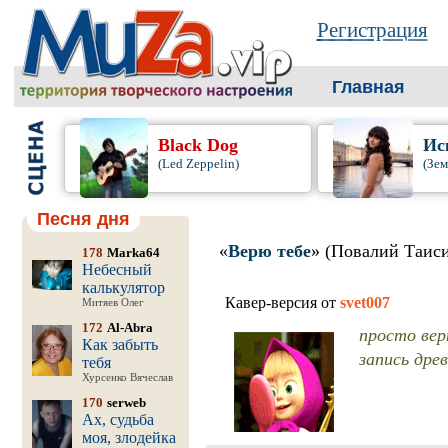
Регистрация
Главная
Black Dog
Ис
(Led Zeppelin)
(Зем
Песня дня
«
Верю тебе
» (Повалий Таиси
178
Marka64
Небесный
калькулятор
Кавер-версия от
svet007
Митяев Олег
172
Al-Abra
просто вер
Как забыть
запись дре
тебя
Хурсенко Вячеслав
170
serweb
Ах, судьба
моя, злодейка