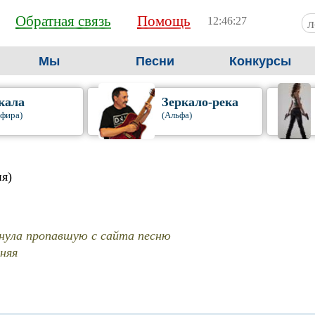
Обратная связь
Помощь
12:46:27
Мы
Песни
Конкурсы
кала
Зеркало-река
фира)
(Альфа)
я)
нула пропавшую с сайта песню
вняя