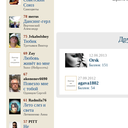
Союз
Самоцветы
78
merus
Дансинг-герл
Вертинский
Александр
75
Jekabolshoy
Др
Тюбик
Третьяков Виктор
69
Zay
12.06.2013
Любовь
Orsk
живёт во мне
Баллов: 151
Suno (Нейросеть)
67
27.09.2012
akononov6690
agava1802
Повезло мне
Баллов: 54
с тобой
Одинцов Сергей
61
Radmila76
Лето слез и
света
Литвиненко Анна
57
PITT
Не