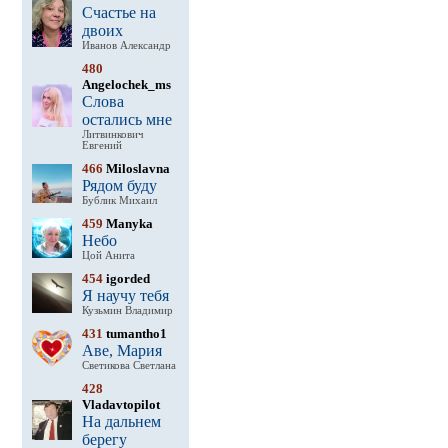
Счастье на
двоих
Иванов Александр
480
Angelochek_ms
Слова
остались мне
Литвинкович
Евгений
466
Miloslavna
Рядом буду
Бублик Михаил
459
Manyka
Небо
Цой Анита
454
igorded
Я научу тебя
Кузьмин Владимир
431
tumantho1
Аве, Мария
Светикова Светлана
428
Vladavtopilot
На дальнем
берегу