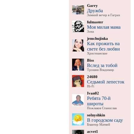
Garry
Дружба
Зимний вечер в Гаграх
fulmaster
Моя милая мама
Зона
jemchujinka
Как прожить на
свете без любви
Христианские
Biss
Вслед за тобой
Трошин Владимир
24680
Седьмой лепесток
Hi-Fi
Ivan02
Ребята 70-й
широты
Пожлаков Станислав
solnyshkin
В городском саду
Блантер Матвей
acvet1