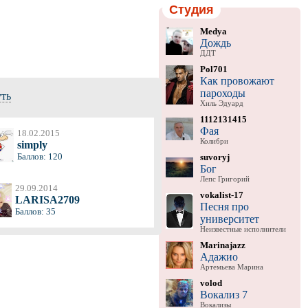
Студия
Medya
Дождь
ДДТ
Pol701
Как провожают
пароходы
уть
Хиль Эдуард
1112131415
Фая
18.02.2015
Колибри
simply
Баллов: 120
suvoryj
Бог
Лепс Григорий
29.09.2014
vokalist-17
LARISA2709
Песня про
Баллов: 35
университет
Неизвестные исполнители
Marinajazz
Адажио
Артемьева Марина
volod
Вокализ 7
Вокализы