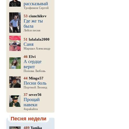
рассказывай
Трофимов Сергей
53
ciunchikvv
Где же ты
была
Лейся песня
51
lalalala2000
Саня
Маршал Александр
46
Elvi
А сердце
верит
Попова Любовь
44
Mingo57
Песни боль
Портной Леонид
37
sever56
Прощай
навеки
4upakabra
Песня недели
489
Yanika