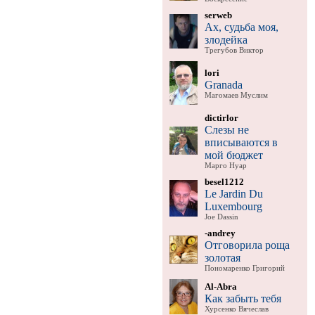
serweb
Ах, судьба моя,
злодейка
Трегубов Виктор
lori
Granada
Магомаев Муслим
dictirlor
Слезы не
вписываются в
мой бюджет
Марго Нуар
besel1212
Le Jardin Du
Luxembourg
Joe Dassin
-andrey
Отговорила роща
золотая
Пономаренко Григорий
Al-Abra
Как забыть тебя
Хурсенко Вячеслав