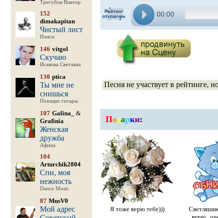
Трегубов Виктор
152
00:00
dimakapitan
Чистый лист
Нэнси
146
vitgol
Скучаю
Исакова Светлана
130
ptica
Песня не участвует в рейтинге, н
Ты мне не
снишься
Поющие гитары
107
Galina_
&
П
о
д
а
р
к
и
:
Grafinia
Женская
дружба
Афина
104
Arturchik2804
Спи, моя
нежность
Dance Music
87
MusV0
Мой адрес
Я тоже верю тебе)))
Светляши
верю...оч
Советский