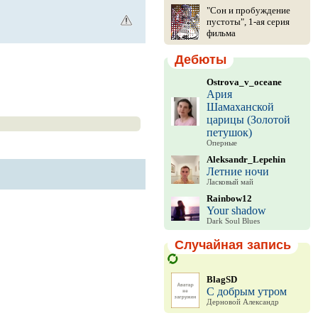
"Сон и пробуждение
пустоты", 1-ая серия
фильма
Дебюты
Ostrova_v_oceane
Ария
Шамаханской
царицы (Золотой
петушок)
Оперные
Aleksandr_Lepehin
Летние ночи
Ласковый май
Rainbow12
Your shadow
Dark Soul Blues
Случайная запись
BlagSD
С добрым утром
Дерновой Александр