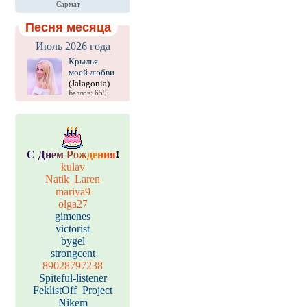
Сармат
Песня месяца
Июль 2026 года
Крылья
моей любви
(Jalagonia)
Баллов: 659
С
Д
н
е
м
Р
о
ж
д
е
н
и
я
!
kulav
Natik_Laren
mariya9
olga27
gimenes
victorist
bygel
strongcent
89028797238
Spiteful-listener
FeklistOff_Project
Nikem