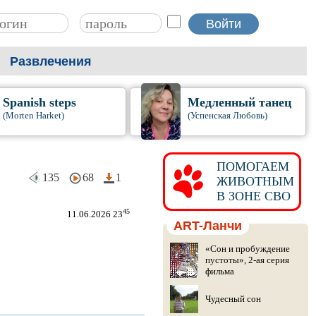
Развлечения
Spanish steps
Медленный танец
(Morten Harket)
(Успенская Любовь)
ПОМОГАЕМ
135
68
1
ЖИВОТНЫМ
В ЗОНЕ СВО
45
11.06.2026 23
ART-Ланчи
«Сон и пробуждение
пустоты», 2-ая серия
фильма
Чудесный сон