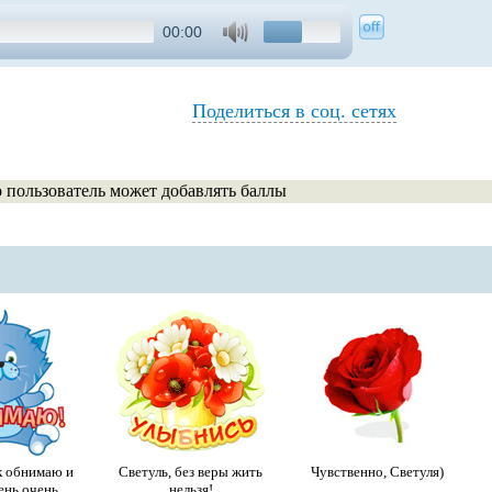
00:00
Поделиться в соц. сетях
о пользователь может добавлять баллы
к обнимаю и
Светуль, без веры жить
Чувственно, Светуля)
ень,очень...
нельзя!