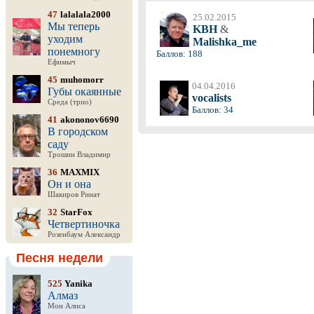
47
lalalala2000
25.02.2015
Мы теперь
KBH
&
уходим
Malishka_me
понемногу
Баллов: 188
Ефимыч
45
muhomorr
04.04.2016
Губы окаянные
vocalists
Среда (трио)
Баллов: 34
41
akononov6690
В городском
саду
Трошин Владимир
36
MAXMIX
Он и она
Шакиров Ринат
32
StarFox
Четвертиночка
Розенбаум Александр
Песня недели
525
Yanika
Алмаз
Мон Алиса