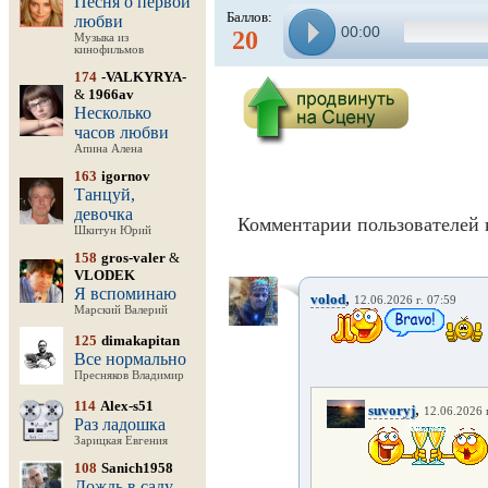
Песня о первой
Баллов:
любви
00:00
20
Музыка из
кинофильмов
174
-VALKYRYA-
&
1966av
Несколько
часов любви
Апина Алена
163
igornov
Танцуй,
девочка
Комментарии пользователей 
Шкитун Юрий
158
gros-valer
&
VLODEK
Я вспоминаю
,
volod
12.06.2026 г. 07:59
Марский Валерий
125
dimakapitan
Все нормально
Пресняков Владимир
114
Alex-s51
,
suvoryj
12.06.2026 
Раз ладошка
Зарицкая Евгения
108
Sanich1958
Дождь в саду