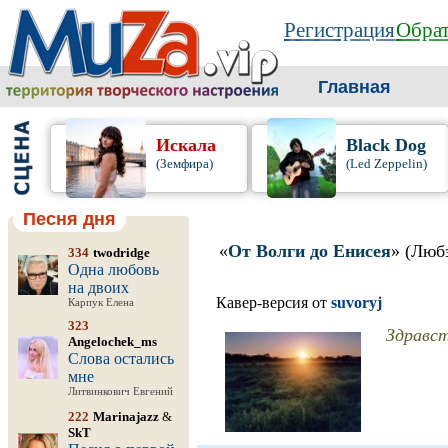
Регистрация
Обрат
Главная
Искала
Black Dog
(Земфира)
(Led Zeppelin)
Песня дня
«
От Волги до Енисея
» (Люб
334
twodridge
Одна любовь
на двоих
Кавер-версия от
suvoryj
Карпук Елена
323
Здравст
Angelochek_ms
Слова остались
мне
Литвинкович Евгений
222
Marinajazz
&
SkT