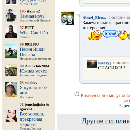
Митяев Олег
105
ifanow2
Темная ночь
,
Alexei_Elena
17.06.2026 г. 1
Богословский Никита
Замечательно, красив
интересная!
97
PITT
What Can I Do
Smokie
89
8911083
Песня Яшки
Цыгана
Неуловимые мстители
,
suvoryj
18.06.2026 
80
Arturchik2804
СПАСИБО!!!
Южная мечта
Ждамиров Владимир
63
sulehov
Я куплю тебе
дом
Комментарии могут оста
Лесоповал
ак
51
jemchujinka
&
Заре
igorvol
Все хорошо,
прекрасная
Другие исполне
маркиза
Утесов Леонид