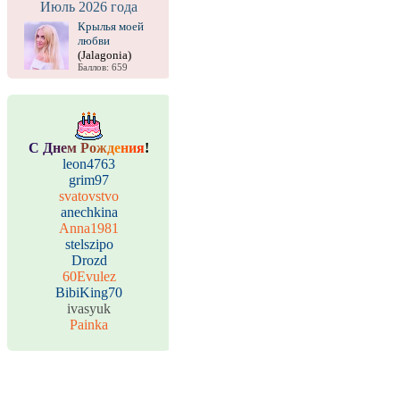
Июль 2026 года
Крылья моей
любви
(Jalagonia)
Баллов: 659
С
Д
н
е
м
Р
о
ж
д
е
н
и
я
!
leon4763
grim97
svatovstvo
anechkina
Anna1981
stelszipo
Drozd
60Evulez
BibiKing70
ivasyuk
Painka