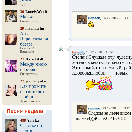
ДДТ
30
LonelyWoolf
Марья
,
stephen
06.07.2017 г. 13:15
Синяя птица
29
mranatolm
А на
Перовском на
базаре
Высоцкий
,
leila08
Владимир
19.12.2016 г. 15:55
Степан!Слушала эту чудесну
27
Haris1958
хотелось мчаться и мчаться 
Между мною
Это какой-то снежный рай 
и тобою
,здоровья,любви ,нов
Синяя птица
27
jemchujinka
Как прожить
на свете без
любви
Христианские
,
stephen
19.12.2016 г. 19:19
Песня недели
Следом за лыжником 
шлеме!))))СПАСИБО!!!!!
489
Yanika
Счастье на
двоих