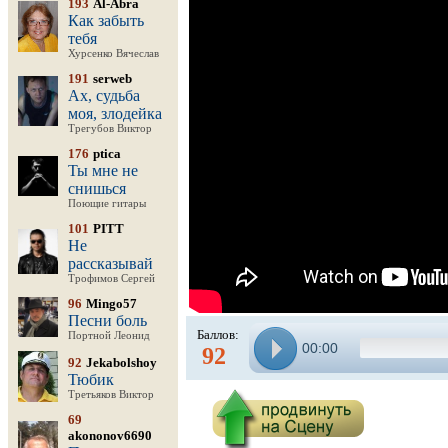
193
Al-Abra
Как забыть
тебя
Хурсенко Вячеслав
191
serweb
Ах, судьба
моя, злодейка
Трегубов Виктор
176
ptica
Ты мне не
снишься
Поющие гитары
101
PITT
Не
рассказывай
Трофимов Сергей
96
Mingo57
Песни боль
Баллов:
Портной Леонид
00:00
92
92
Jekabolshoy
Тюбик
Третьяков Виктор
69
akononov6690