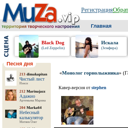
Регистрация
Обрат
Главная
Black Dog
Искала
(Led Zeppelin)
(Земфира)
Песня дня
«
Монолог горнолыжника
» (
213
dimakapitan
Чистый лист
Нэнси
Кавер-версия от
stephen
212
Marinajazz
Адажио
Артемьева Марина
204
Marka64
Небесный
калькулятор
Митяев Олег