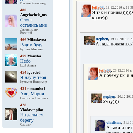
Иванов Александр
,
leila08
19.12.2016 г. 19:3
480
Я так и поняла)))))
Angelochek_ms
красе)))
Слова
остались мне
Литвинкович
Евгений
,
stephen
466
Miloslavna
19.12.2016 г. 2
А нада показаться?
Рядом буду
Бублик Михаил
459
Manyka
Небо
Цой Анита
,
leila08
20.12.2016 г.
454
igorded
А почему бы и нет
Я научу тебя
Кузьмин Владимир
431
tumantho1
Аве, Мария
,
stephen
20.12.2016
Светикова Светлана
Учту))))
428
Vladavtopilot
На дальнем
берегу
,
vladistas
21.12.
Сармат
А таки и не п
положением..