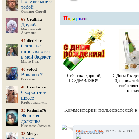
Повезло мне с
тобой
Одинцов Сергей
П
о
д
а
р
к
и
:
68
Grafinia
Дружба
Могилевский
Анатолий
44
dictirlor
Слезы не
вписываются
в мой бюджет
Марго Нуар
40
volod
Вокализ 7
Стёпочка, дорогой,
С Днем Рожден
Вокализы
ПОЗДРАВЛЯЮ!!!
Здоровья тебе
чтобы твоя 
40
Iren-Loren
кончал
Скоростное
шоссе
Камбурова Елена
Комментарии пользователей к 
35
Radmila76
Женская
долюшка
Николаева Людмила
,
GhbywtccfVfhb
19.12.2016 г. 13:06
33
Medya
Дождь