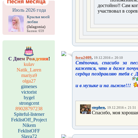
Песня месяца
достойно!! Сам ког
Июль 2026 года
участвовал в соревн
Крылья моей
любви
(Jalagonia)
Баллов: 659
,
fora2409
С
Д
н
е
м
Р
о
ж
д
е
н
и
я
!
19.12.2016 г. 20:10
Стёпочка, спасибо за пес
kulav
кажется, что я даже почув
Natik_Laren
сердца поздравляю тебя с 
mariya9
olga27
и в музыке и на лыжне!!!
gimenes
victorist
bygel
strongcent
,
stephen
89028797238
19.12.2016 г. 21:51
Спасибо, моя хорошая
Spiteful-listener
FeklistOff_Project
Nikem
FeklistOFF
Slava72