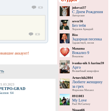
jukovai37
С Днем Рождения
Авторские
sever56
Без тебя
Хоралов Аркадий
Biss
Задорная песенка
Здравствуй, песня
Manama
Вокализ 9
овавшие аккаунт!
Вокализы
ivanka-nik
&
karina59
Арго
уть
Волшебный микрофон
Arturchik2804
Любите женщину
21.03.2023
за грех
PETPO-GRAD
Фирюлин Михаил
Баллов: 64
8911083
My Love
Paul McCartney
Nissan66