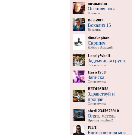
mranatolm
Осенняя роса
Романсы
Boris907
Вокализ 15
Вокализы
dimakapitan
Скрипач
Кобяков Аркадий
LonelyWoolf
Задумчивая грусть
Синяя птица
Haris1958
Записка
Синяя птица
BEDHAR58
Здравствуй и
прощай
Синяя птица
abcd12345678910
Опять метель
Ирония судьбы-2
PITT
Единственная моя