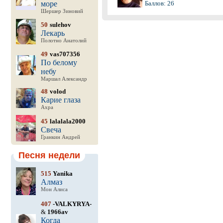
море
Баллов: 26
Шершер Зиновий
50
sulehov
Лекарь
Полотно Анатолий
49
vas707356
По белому
небу
Маршал Александр
48
volod
Карие глаза
Ахра
45
lalalala2000
Свеча
Гранкин Андрей
Песня недели
515
Yanika
Алмаз
Мон Алиса
407
-VALKYRYA-
&
1966av
Когда