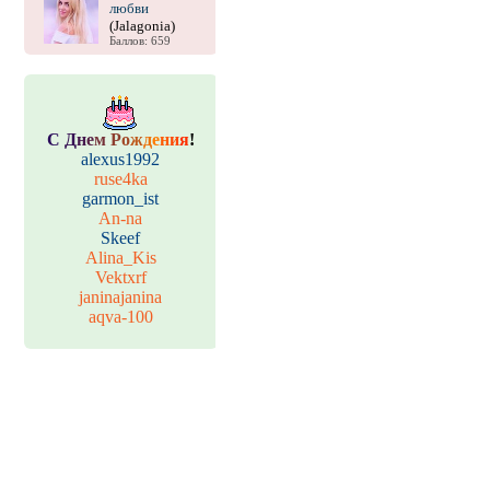
любви
(Jalagonia)
Баллов: 659
С
Д
н
е
м
Р
о
ж
д
е
н
и
я
!
alexus1992
ruse4ka
garmon_ist
An-na
Skeef
Alina_Kis
Vektxrf
janinajanina
aqva-100