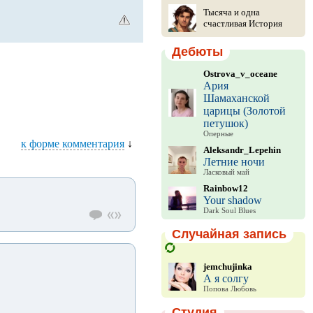
Тысяча и одна
счастливая История
Дебюты
Ostrova_v_oceane
Ария
Шамаханской
царицы (Золотой
петушок)
Оперные
к форме комментария
↓
Aleksandr_Lepehin
Летние ночи
Ласковый май
Rainbow12
Your shadow
Dark Soul Blues
Случайная запись
jemchujinka
А я солгу
Попова Любовь
Студия