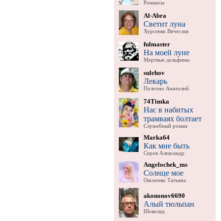
Романсы
Al-Abra
Светит луна
Хурсенко Вячеслав
fulmaster
На моей луне
Мертвые дельфины
sulehov
Лекарь
Полотно Анатолий
74Timka
Нас в набитых
трамваях болтает
Служебный роман
Marka64
Как мне быть
Серов Александр
Angelochek_ms
Солнце мое
Овсиенко Татьяна
akononov6690
Алый тюльпан
Шоколад