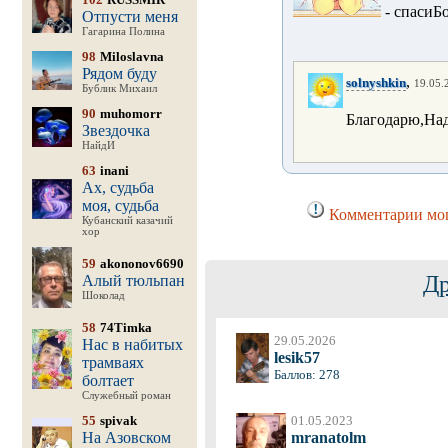
- спасиБ
Отпусти меня
Гагарина Полина
98
Miloslavna
Рядом буду
,
solnyshkin
19.05.
Бублик Михаил
90
muhomorr
Благодарю,Над
Звездочка
НайдИ
63
inani
Ах, судьба
моя, судьба
Комментарии мог
Кубанский казачий
хор
59
akononov6690
Др
Алый тюльпан
Шоколад
58
74Timka
29.05.2026
Нас в набитых
lesik57
трамваях
Баллов: 278
болтает
Служебный роман
55
spivak
01.05.2023
На Азовском
mranatolm