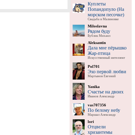
Куплеты
Попандопуло (На
морском песочке)
Свадьба в Малиновке
Miloslavna
Рядом буду
Бублик Михаил
Aleksantin
Дала мне пёрышко
Жар-птица
Искусственный интеллект
Pol701
Эхо первой любви
Мартынов Евгений
Yanika
Счастье на двоих
Иванов Александр
vas707356
По белому небу
Маршал Александр
lori
Отцвели
хризантемы