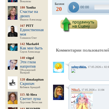
Вокализы
Баллов:
00:00
180
Yanika
20
Счастье на
двоих
Иванов Александр
167
PITT
Единственная
моя
Газманов Олег
142
Marka64
Как мне быть
Комментарии пользователей
Серов Александр
140
vitgol
Эти глаза
напротив
,
solnyshkin
17.05.2026 г. 02:
Ободзинский
Валерий
128
dimakapitan
Скрипач
Кобяков Аркадий
,
Nika3
17.05.2026 г. 11:04
115
Al-Abra
Светит луна
Хурсенко Вячеслав
102
RUSSMIR