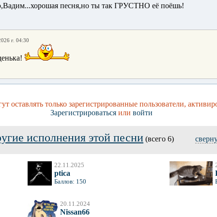
о,Вадим...хорошая песня,но ты так ГРУСТНО её поёшь!
2026 г. 04:30
енька!
ут оставлять только зарегистрированные пользователи, активир
Зарегистрироваться
или
войти
угие исполнения этой песни
(всего 6)
сверн
22.11.2025
ptica
Баллов: 150
20.11.2024
Nissan66