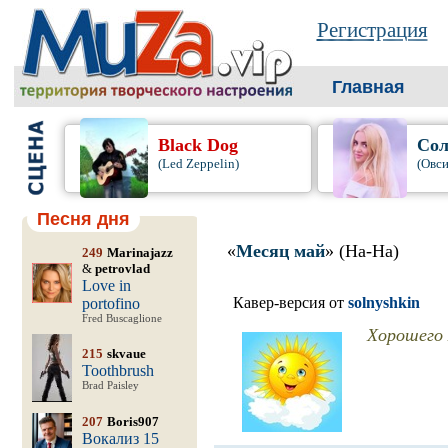
Регистрация
Главная
Black Dog
Сол
(Led Zeppelin)
(Овси
Песня дня
«
Месяц май
» (На-На)
249
Marinajazz
&
petrovlad
Love in
Кавер-версия от
solnyshkin
portofino
Fred Buscaglione
Хорошего
215
skvaue
Toothbrush
Brad Paisley
207
Boris907
Вокализ 15