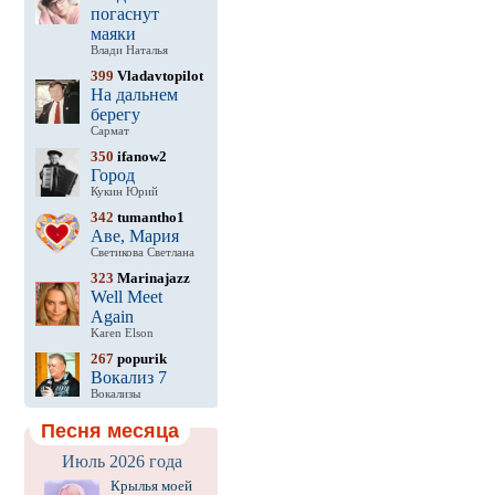
погаснут
маяки
Влади Наталья
399
Vladavtopilot
На дальнем
берегу
Сармат
350
ifanow2
Город
Кукин Юрий
342
tumantho1
Аве, Мария
Светикова Светлана
323
Marinajazz
Well Meet
Again
Karen Elson
267
popurik
Вокализ 7
Вокализы
Песня месяца
Июль 2026 года
Крылья моей