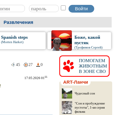
Развлечения
Spanish steps
Боже, какой
(Morten Harket)
пустяк
(Трофимов Сергей)
ПОМОГАЕМ
45
27
0
ЖИВОТНЫМ
В ЗОНЕ СВО
55
17.05.2026 01
ART-Ланчи
Н
Чудесный сон
"Сон и пробуждение
пустоты", 1-ая серия
фильма