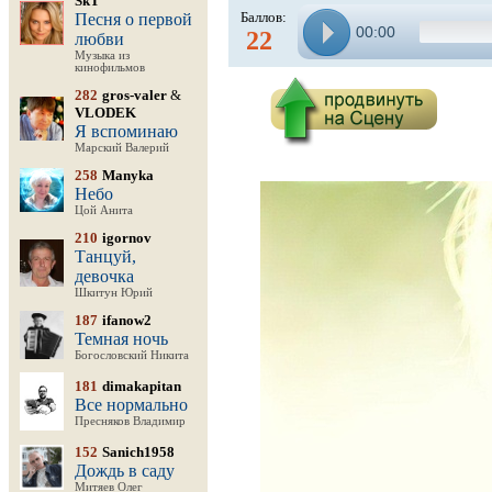
SkT
Баллов:
Песня о первой
00:00
22
любви
Музыка из
кинофильмов
282
gros-valer
&
VLODEK
Я вспоминаю
Марский Валерий
258
Manyka
Небо
Цой Анита
210
igornov
Танцуй,
девочка
Шкитун Юрий
187
ifanow2
Темная ночь
Богословский Никита
181
dimakapitan
Все нормально
Пресняков Владимир
152
Sanich1958
Дождь в саду
Митяев Олег