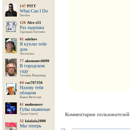
147
PITT
What Can I Do
Smokie
126
Alex-s51
Раз ладошка
Зарицкая Евгения
81
sulehov
Я куплю тебе
дом
Лесоповал
77
akononov6690
В городском
саду
Трошин Владимир
64
vas707356
Назову тебя
облаком
Быков Вячеслав
61
muhomorr
Губы окаянные
Комментарии пользователей 
Среда (трио)
52
lalalala2000
Мы теперь