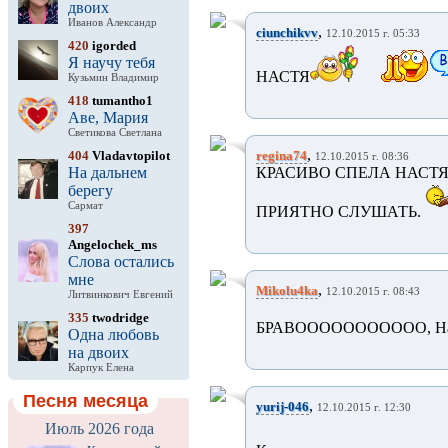
двоих
Иванов Александр
,
ciunchikvv
12.10.2015 г. 05:33
420
igorded
Я научу тебя
НАСТЯ
Кузьмин Владимир
418
tumantho1
Аве, Мария
Светикова Светлана
,
404
Vladavtopilot
regina74
12.10.2015 г. 08:36
На дальнем
КРАСИВО СПЕЛА НАСТЯ
берегу
Сармат
ПРИЯТНО СЛУШАТЬ.
397
Angelochek_ms
Слова остались
мне
,
Mikolu4ka
12.10.2015 г. 08:43
Литвинкович Евгений
335
twodridge
БРАВООООООООООО, Настя
Одна любовь
на двоих
Карпук Елена
Песня месяца
,
yurij-046
12.10.2015 г. 12:30
Июль 2026 года