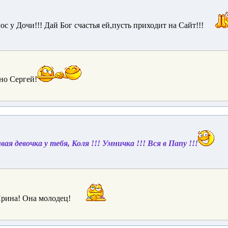
ос у Дочи!!! Дай Бог счастья ей,пусть приходит на Сайт!!!
но Сергей!
ая девочка у тебя, Коля !!! Умничка !!! Вся в Папу !!!
рина! Она молодец!