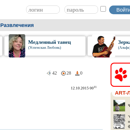
Развлечения
Медленный танец
Зерк
(Успенская Любовь)
(Альфа
42
28
0
11
12.10.2015 00
ART-
Ч
"
п
ф