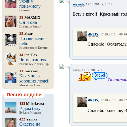
уходим
,
serweb
12.10.2015 г. 00:14
понемногу
Ефимыч
Есть в кого!!! Красивый гол
38
MAXMIX
Он и она
Шакиров Ринат
35
alsar
,
slk135
12.10.2015 г. 00:16
Позови меня в
небо
Спасибо! Обязатель
Кемеровский Евгений
34
StarFox
Четвертиночка
Розенбаум Александр
,
olva
12.10.2015 г. 00:18
33
Karvaiv
Как много
Талантлив
хороших людей
Михайлов Олег
Песня недели
,
slk135
12.10.2015 г. 00:22
455
Miloslavna
Рядом буду
Спасибо большое, И
Бублик Михаил
422
Yanika
Счастье на