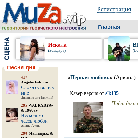
Регистрация
Главная
Искала
B
(Земфира)
(L
Песня дня
«
Первая любовь
» (Ариана)
417
Angelochek_ms
Слова остались
мне
Кавер-версия от
slk135
Литвинкович Евгений
Поёт дочк
295
-VALKYRYA-
&
1966av
Несколько
часов любви
Апина Алена
290
Marinajazz
&