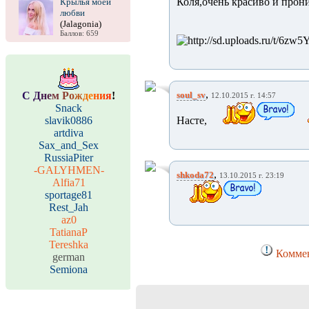
Коля,очень красиво и прон
Крылья моей
любви
(Jalagonia)
Баллов: 659
,
С
Д
н
е
м
Р
о
ж
д
е
н
и
я
!
soul_sv
12.10.2015 г. 14:57
Snack
slavik0886
Насте,
artdiva
Sax_and_Sex
RussiaPiter
-GALYHMEN-
,
shkoda72
13.10.2015 г. 23:19
Alfia71
sportage81
Rest_Jah
az0
TatianaP
Tereshka
Коммен
german
Semiona