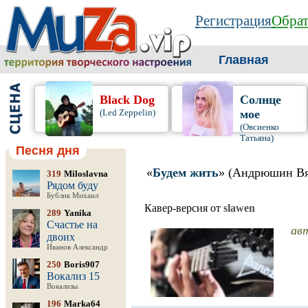
Регистрация
Обрат
Главная
Black Dog
Солнце
(Led Zeppelin)
мое
(Овсиенко
Татьяна)
Песня дня
«
Будем жить
» (Андрюшин Вя
319
Miloslavna
Рядом буду
Бублик Михаил
Кавер-версия от
slawen
289
Yanika
Счастье на
ав
двоих
Иванов Александр
250
Boris907
Вокализ 15
Вокализы
196
Marka64