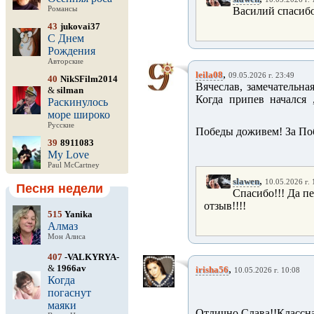
Романсы
Василий спасибо
43
jukovai37
С Днем
Рождения
Авторские
,
leila08
09.05.2026 г. 23:49
40
NikSFilm2014
Вячеслав, замечательн
&
silman
Когда припев начался 
Раскинулось
море широко
Русские
Победы доживем! За П
39
8911083
My Love
Paul McCartney
,
slawen
10.05.2026 г. 
Песня недели
Спасибо!!! Да пе
отзыв!!!!
515
Yanika
Алмаз
Мон Алиса
407
-VALKYRYA-
&
1966av
,
irisha56
10.05.2026 г. 10:08
Когда
погаснут
маяки
Отлично,Слава!!Классна