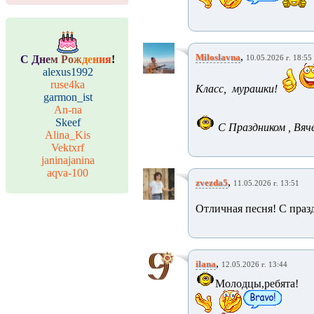
,
Miloslavna
С
Д
н
е
м
Р
о
ж
д
е
н
и
я
!
10.05.2026 г. 18:55
alexus1992
ruse4ka
Класс, м
урашки!
garmon_ist
An-na
Skeef
С Праздником , Вяче
Alina_Kis
Vektxrf
janinajanina
aqva-100
,
zvezda5
11.05.2026 г. 13:51
Отличная песня! С праз
,
ilana
12.05.2026 г. 13:44
Молодцы,ребята!