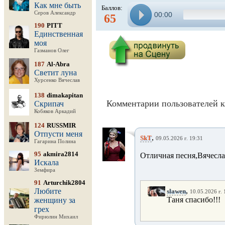
Как мне быть
Баллов:
Серов Александр
00:00
65
190
PITT
Единственная
моя
Газманов Олег
187
Al-Abra
Светит луна
Хурсенко Вячеслав
138
dimakapitan
Комментарии пользователей к
Скрипач
Кобяков Аркадий
124
RUSSMIR
Отпусти меня
,
SkT
09.05.2026 г. 19:31
Гагарина Полина
95
akmira2814
Отличная песня,Вячесла
Искала
Земфира
91
Arturchik2804
,
Любите
slawen
10.05.2026 г. 
Таня спасибо!!!
женщину за
грех
Фирюлин Михаил