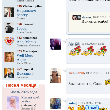
Влади Наталья
399
Vladavtopilot
На дальнем
берегу
,
slawen
10.05.2026 г. 
Сармат
Ирина спасибо!!
350
ifanow2
Город
Кукин Юрий
342
tumantho1
Аве, Мария
,
Alvi123
10.05.2026 г. 13:20
Светикова Светлана
323
Marinajazz
Well Meet
Again
Karen Elson
267
popurik
,
Iren-Loren
Вокализ 7
10.05.2026 г. 16:04
Вокализы
Замечательно, Слава!
Песня месяца
Июль 2026 года
Крылья моей
любви
,
volod
10.05.2026 г. 17:37
(Jalagonia)
Баллов: 659