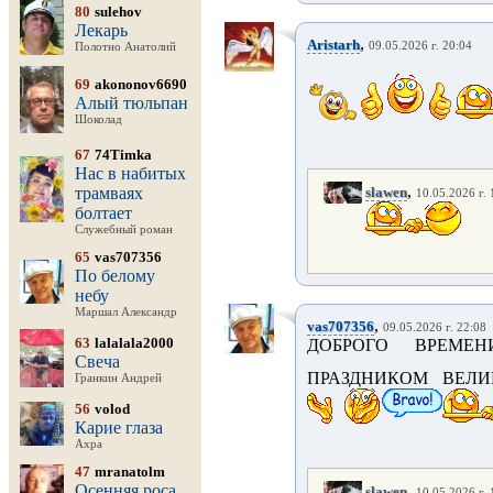
80
sulehov
Лекарь
,
Aristarh
09.05.2026 г. 20:04
Полотно Анатолий
69
akononov6690
Алый тюльпан
Шоколад
67
74Timka
Нас в набитых
,
трамваях
slawen
10.05.2026 г. 
болтает
Служебный роман
65
vas707356
По белому
небу
Маршал Александр
,
vas707356
09.05.2026 г. 22:08
63
lalalala2000
ДОБРОГО ВРЕМЕ
Свеча
ПРАЗДНИКОМ ВЕЛИ
Гранкин Андрей
56
volod
Карие глаза
Ахра
47
mranatolm
Осенняя роса
,
slawen
10.05.2026 г. 