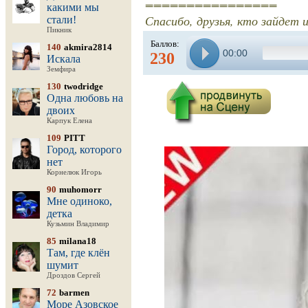
================
какими мы
Спасибо, друзья, кто зайдет 
стали!
Пикник
Баллов:
140
akmira2814
00:00
230
Искала
Земфира
130
twodridge
Одна любовь на
двоих
Карпук Елена
109
PITT
Город, которого
нет
Корнелюк Игорь
90
muhomorr
Мне одиноко,
детка
Кузьмин Владимир
85
milana18
Там, где клён
шумит
Дроздов Сергей
72
barmen
Море Азовское