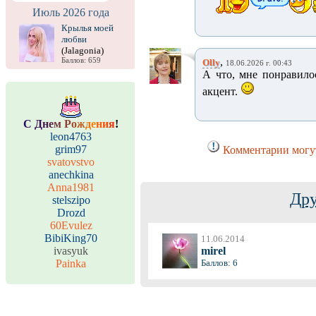
Июль 2026 года
Крылья моей
любви
(Jalagonia)
,
Баллов: 659
Olly
18.06.2026 г. 00:43
А что, мне понравило
акцент.
С
Д
н
е
м
Р
о
ж
д
е
н
и
я
!
leon4763
grim97
Комментарии могут
svatovstvo
anechkina
Anna1981
Дру
stelszipo
Drozd
60Evulez
BibiKing70
11.06.2014
ivasyuk
mirel
Painka
Баллов: 6