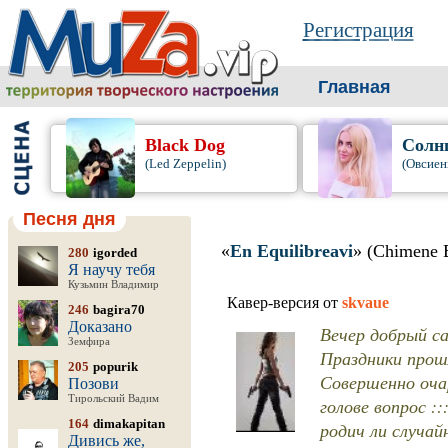
Регистрация
Главная
Black Dog
Солн
(Led Zeppelin)
(Овсиен
Песня дня
«
En Equilibreavi
» (Chimene 
280
igorded
Я научу тебя
Кузьмин Владимир
Кавер-версия от
skvaue
246
bagira70
Доказано
Вечер добрый са
Земфира
Праздники прош
205
popurik
Совершенно очар
Позови
Тирольский Вадим
голове вопрос :
164
dimakapitan
родич ли случай
Дивись же,