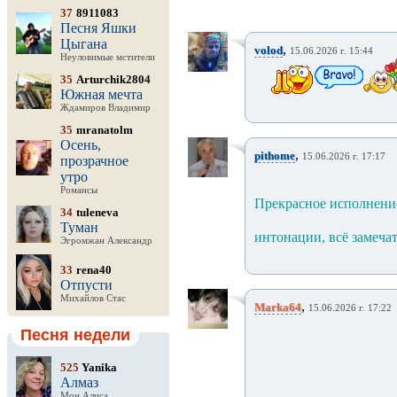
37
8911083
Песня Яшки
Цыгана
,
volod
15.06.2026 г. 15:44
Неуловимые мстители
35
Arturchik2804
Южная мечта
Ждамиров Владимир
35
mranatolm
Осень,
,
pithome
15.06.2026 г. 17:17
прозрачное
утро
Романсы
Прекрасное исполнени
34
tuleneva
Туман
интонации, всё замечат
Эгромжан Александр
33
rena40
Отпусти
Михайлов Стас
,
Marka64
15.06.2026 г. 17:22
Песня недели
525
Yanika
Алмаз
Мон Алиса