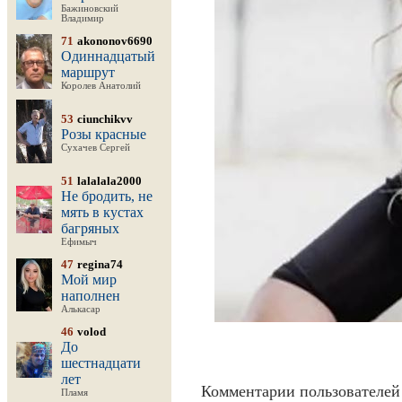
Бажиновский
Владимир
71
akononov6690
Одиннадцатый
маршрут
Королев Анатолий
53
ciunchikvv
Розы красные
Сухачев Сергей
51
lalalala2000
Не бродить, не
мять в кустах
багряных
Ефимыч
47
regina74
Мой мир
наполнен
Алькасар
46
volod
До
шестнадцати
лет
Комментарии пользователей 
Пламя