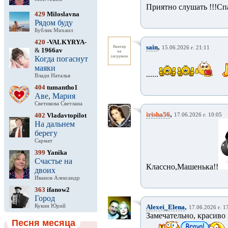
Приятно слушать !!!Сп
429
Miloslavna
Рядом буду
Бублик Михаил
420
-VALKYRYA-
,
sain
15.06.2026 г. 21:11
&
1966av
Когда погаснут
маяки
......
Влади Наталья
404
tumantho1
Аве, Мария
Светикова Светлана
,
irisha56
402
Vladavtopilot
17.06.2026 г. 10:05
На дальнем
берегу
Сармат
399
Yanika
Счастье на
Классно,Машенька!!
двоих
Иванов Александр
363
ifanow2
Город
,
Кукин Юрий
Alexei_Elena
17.06.2026 г. 1
Замечательно, красиво
Песня месяца