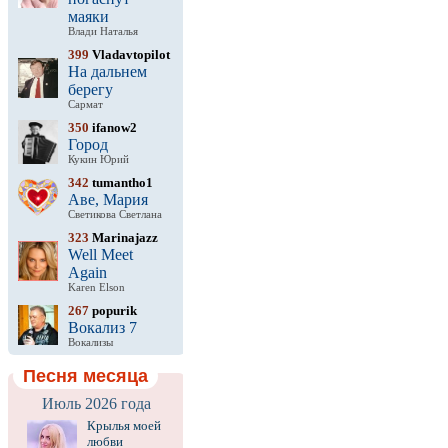
маяки
Влади Наталья
399
Vladavtopilot
На дальнем
берегу
Сармат
350
ifanow2
Город
Кукин Юрий
342
tumantho1
Аве, Мария
Светикова Светлана
323
Marinajazz
Well Meet
Again
Karen Elson
267
popurik
Вокализ 7
Вокализы
Песня месяца
Июль 2026 года
Крылья моей
любви