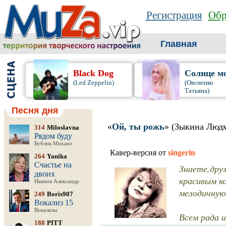
Регистрация
Обр
Главная
Black Dog
Солнце м
(Led Zeppelin)
(Овсиенко
Татьяна)
Песня дня
«
Ой, ты рожь
» (Зыкина Люд
314
Miloslavna
Рядом буду
Бублик Михаил
Кавер-версия от
singerin
264
Yanika
Счастье на
Знаете,дру
двоих
красивым ко
Иванов Александр
мелодичную
249
Boris907
Вокализ 15
Вокализы
Всем рада и
188
PITT