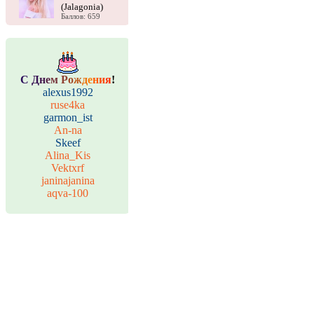
(Jalagonia)
Баллов: 659
С
Д
н
е
м
Р
о
ж
д
е
н
и
я
!
alexus1992
ruse4ka
garmon_ist
An-na
Skeef
Alina_Kis
Vektxrf
janinajanina
aqva-100