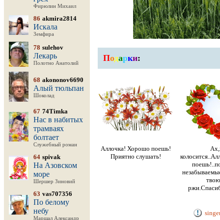
Фирюлин Михаил
86
akmira2814
Искала
Земфира
78
sulehov
Лекарь
П
о
д
а
р
к
и
:
Полотно Анатолий
68
akononov6690
Алый тюльпан
Шоколад
67
74Timka
Нас в набитых
трамваях
болтает
Служебный роман
Аллочка! Хорошо поешь!
Ах,
Приятно слушать!
колосится..Ал
64
spivak
поешь!..
На Азовском
незабываемы
море
твою
Шершер Зиновий
ржи.Спасиб
63
vas707356
По белому
небу
singe
Маршал Александр