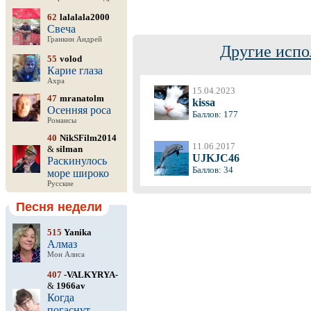
62
lalalala2000
Свеча
Гранкин Андрей
Другие испо
55
volod
Карие глаза
Ахра
15.04.2023
47
mranatolm
kissa
Осенняя роса
Баллов: 177
Романсы
40
NikSFilm2014
11.06.2017
&
silman
UJKJC46
Раскинулось
Баллов: 34
море широко
Русские
Песня недели
515
Yanika
Алмаз
Мон Алиса
407
-VALKYRYA-
&
1966av
Когда
погаснут