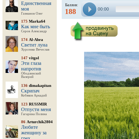
Единственная
Баллов:
моя
00:00
188
Газманов Олег
175
Marka64
Как мне быть
Серов Александр
174
Al-Abra
Светит луна
Хурсенко Вячеслав
147
vitgol
Эти глаза
напротив
Ободзинский
Валерий
136
dimakapitan
Скрипач
Кобяков Аркадий
123
RUSSMIR
Отпусти меня
Гагарина Полина
86
Arturchik2804
Любите
женщину за
грех