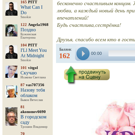
бесконечно счастливым концом. 
165
PITT
What Can I
любви, а каждый новый день при
Do
впечатлений!
Smokie
Будь счастлива,сестрёнка!
122
Angela1968
Поздно
Бужинская
Друзья, спасибо всем кто в гост
Екатерина
104
PITT
Баллов:
I'Ll Meet You
00:00
162
At Midnight
Smokie
101
vitgol
Скучаю
Исакова Светлана
87
vas707356
Назову тебя
облаком
Быков Вячеслав
81
akononov6690
В городском
саду
Трошин Владимир
70