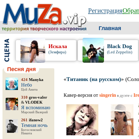
Регистрация
Обрат
Главная
Искала
Black Dog
(Земфира)
(Led Zeppelin)
Песня дня
«
Титаник (на русском)
» (Сол
424
Manyka
Небо
Цой Анита
Кавер-версия от
singerin
Ir
в дуэте c
310
gros-valer
&
VLODEK
Я вспоминаю
Марский Валерий
261
ifanow2
Темная ночь
Богословский
Никита