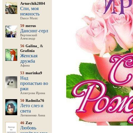
Arturchik2804
Спи, моя
нежность
Dance Music
59
merus
Дансинг-герл
Вертинский
Александр
56
Galina_
&
Grafinia
Женская
дружба
Афина
53
marinka9
Над
пропастью во
ржи
Аллегрова Ирина
50
Radmila76
Лето слез и
света
Литвиненко Анна
46
Zay
Любовь