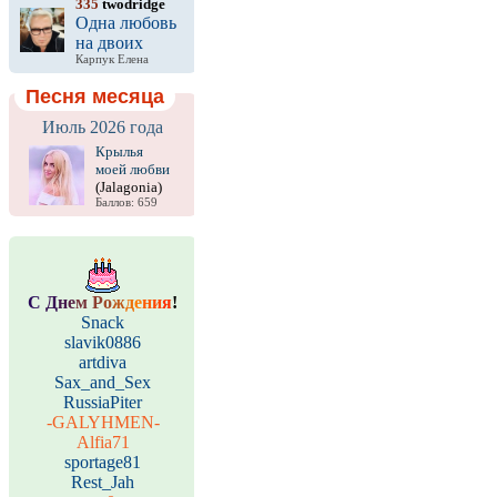
335
twodridge
Одна любовь
на двоих
Карпук Елена
Песня месяца
Июль 2026 года
Крылья
моей любви
(Jalagonia)
Баллов: 659
С
Д
н
е
м
Р
о
ж
д
е
н
и
я
!
Snack
slavik0886
artdiva
Sax_and_Sex
RussiaPiter
-GALYHMEN-
Alfia71
sportage81
Rest_Jah