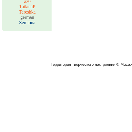
az0
TatianaP
Tereshka
german
Semiona
Территория творческого настроения © Muza.v