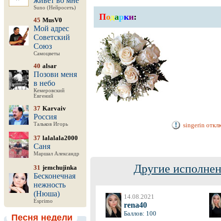
живёт во мне
Suno (Нейросеть)
П
о
д
а
р
к
и
:
45
MusV0
Мой адрес
Советский
Союз
Самоцветы
40
alsar
Позови меня
в небо
Кемеровский
Евгений
37
Karvaiv
Россия
Тальков Игорь
singerin отк
37
lalalala2000
Саня
Маршал Александр
Другие исполнен
31
jemchujinka
Бесконечная
нежность
(Нюша)
14.08.2021
Esprimo
rena40
Баллов: 100
Песня недели