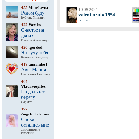
455
Miloslavna
10.09.2024
Рядом буду
valentinrubc1954
Бублик Михаил
Баллов: 39
422
Yanika
Счастье на
двоих
Иванов Александр
420
igorded
Я научу тебя
Кузьмин Владимир
418
tumantho1
Аве, Мария
Светикова Светлана
404
Vladavtopilot
На дальнем
берегу
Сармат
397
Angelochek_ms
Слова
остались мне
Литвинкович
Евгений