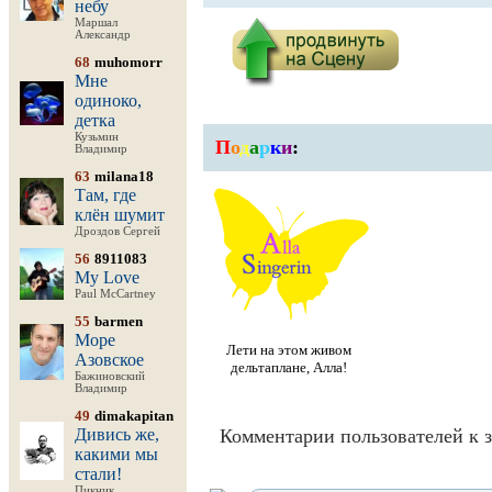
небу
Маршал
Александр
68
muhomorr
Мне
одиноко,
детка
Кузьмин
П
о
д
а
р
к
и
:
Владимир
63
milana18
Там, где
клён шумит
Дроздов Сергей
56
8911083
My Love
Paul McCartney
55
barmen
Море
Лети на этом живом
Азовское
дельтаплане, Алла!
Бажиновский
Владимир
49
dimakapitan
Дивись же,
Комментарии пользователей к з
какими мы
стали!
Пикник