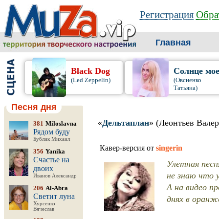
Регистрация
Обра
Главная
Black Dog
Солнце мо
(Led Zeppelin)
(Овсиенко
Татьяна)
Песня дня
«
Дельтаплан
» (Леонтьев Вале
381
Miloslavna
Рядом буду
Бублик Михаил
Кавер-версия от
singerin
356
Yanika
Счастье на
Улетная песн
двоих
не знаю что 
Иванов Александр
А на видео п
206
Al-Abra
Светит луна
днях в оранж
Хурсенко
Вячеслав