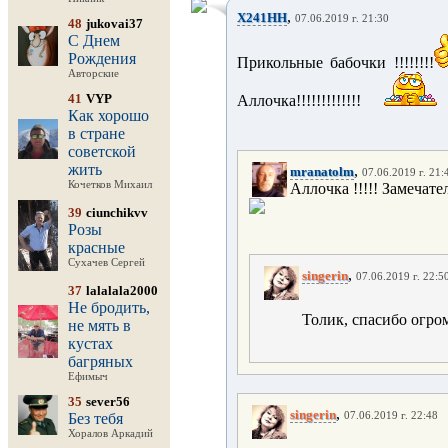
,
X241HH
07.06.2019 г. 21:30
48
jukovai37
С Днем
Рождения
Прикольные бабочки !!!!!!!!
Авторские
41
VYP
Аллочка!!!!!!!!!!!!!
Как хорошо
в стране
советской
жить
,
mranatolm
07.06.2019 г. 21:
Кочетков Михаил
Аллочка !!!!! Замечате
39
ciunchikvv
Розы
красные
Сухачев Сергей
,
singerin
07.06.2019 г. 22:5
37
lalalala2000
Не бродить,
Толик, спасибо огро
не мять в
кустах
багряных
Ефимыч
35
sever56
,
singerin
Без тебя
07.06.2019 г. 22:48
Хоралов Аркадий