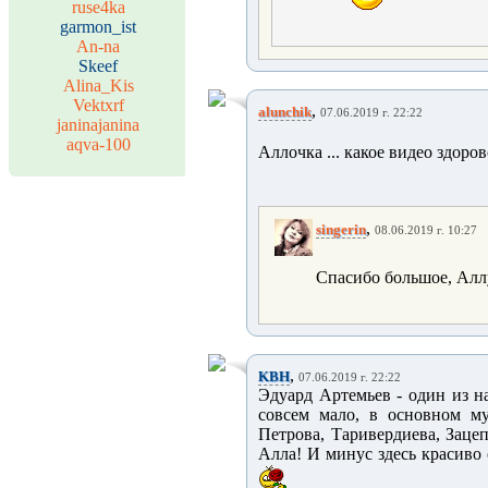
ruse4ka
garmon_ist
An-na
Skeef
Alina_Kis
Vektxrf
,
alunchik
07.06.2019 г. 22:22
janinajanina
aqva-100
Аллочка ... какое видео здоровс
,
singerin
08.06.2019 г. 10:27
Спасибо большое, Алл
,
KBH
07.06.2019 г. 22:22
Эдуард Артемьев - один из н
совсем мало, в основном му
Петрова, Таривердиева, Зацеп
Алла! И минус здесь красиво