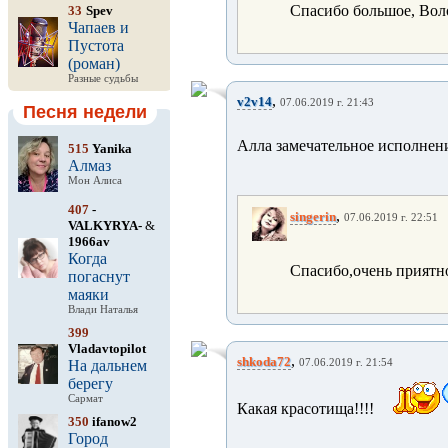
Спасибо большое, Вол
33
Spev
Чапаев и
Пустота
(роман)
Разные судьбы
,
v2v14
07.06.2019 г. 21:43
Песня недели
Алла замечательное исполне
515
Yanika
Алмаз
Мон Алиса
407
-
,
singerin
07.06.2019 г. 22:51
VALKYRYA-
&
1966av
Когда
Спасибо,очень приятн
погаснут
маяки
Влади Наталья
399
Vladavtopilot
,
shkoda72
На дальнем
07.06.2019 г. 21:54
берегу
Сармат
Какая красотища!!!!
350
ifanow2
Город