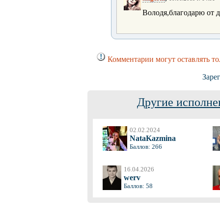
Володя,благодарю от д
Комментарии могут оставлять то
Заре
Другие исполне
02.02.2024
NataKazmina
Баллов: 266
16.04.2026
werv
Баллов: 58