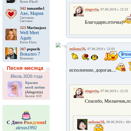
Кукин Юрий
342
tumantho1
,
singerin
07.06.2019 г. 22:53
Аве, Мария
Светикова
Светлана
Благодарю,птичка)
323
Marinajazz
Well Meet
Again
Karen Elson
,
milana18
267
popurik
07.06.2019 г. 22:03
Вокализ 7
Вокализы
Песня месяца
исполнение, дорогая....
Июль 2026 года
Крылья
моей любви
,
singerin
07.06.2019 г. 22:55
(Jalagonia)
Баллов: 659
Спасибо, Миланчик,пор
,
milana18
С
Д
н
е
м
Р
о
ж
д
е
н
и
я
!
08.06.2019 г. 09
alexus1992