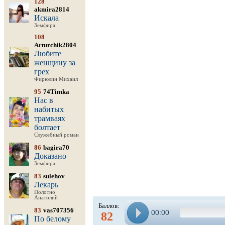
128
akmira2814
Искала
Земфира
108
Arturchik2804
Любите
женщину за
грех
Фирюлин Михаил
95
74Timka
Нас в
набитых
трамваях
болтает
Служебный роман
86
bagira70
Доказано
Земфира
83
sulehov
Лекарь
Полотно
Анатолий
Баллов:
83
vas707356
00:00
82
По белому