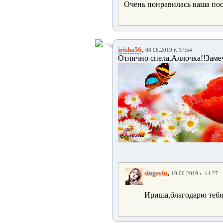
Очень понравилась ваша пос
,
irisha56
08.06.2019 г. 17:54
Отлично спела,Аллочка!!Замеч
,
singerin
10.06.2019 г. 14:27
Ириша,благодарю тебя!