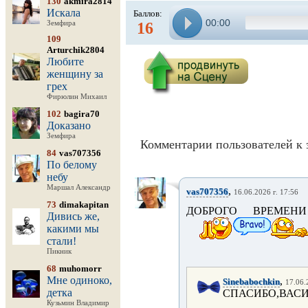
130
akmira2814
Искала
Баллов:
00:00
Земфира
16
109
Arturchik2804
Любите
женщину за
грех
Фирюлин Михаил
102
bagira70
Доказано
Земфира
Комментарии пользователей к 
84
vas707356
По белому
небу
Маршал Александр
,
vas707356
16.06.2026 г. 17:56
73
dimakapitan
ДОБРОГО ВРЕМЕНИ
Дивись же,
какими мы
стали!
Пикник
68
muhomorr
Мне одиноко,
,
Sinebabochkin
17.06.
детка
СПАСИБО,ВАСИ
Кузьмин Владимир