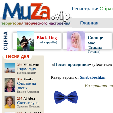
Регистрация
Обрат
Главная
Black Dog
Солнце
(Led Zeppelin)
мое
(Овсиенко
Татьяна)
Песня дня
«
После праздника
» (Леонтьев
394
Miloslavna
Рядом буду
Бублик Михаил
Кавер-версия от
Sinebabochkin
357
Yanika
Счастье на
Возвращаю на
двоих
Иванов Александр
207
Al-Abra
Светит луна
Хурсенко Вячеслав