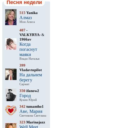
Песня недели
515
Yanika
Алмаз
Мон Алиса
407
-
VALKYRYA-
&
1966av
Когда
погаснут
маяки
Влади Наталья
399
Vladavtopilot
На дальнем
берегу
Сармат
350
ifanow2
Город
Кукин Юрий
342
tumantho1
Аве, Мария
Светикова Светлана
323
Marinajazz
Well Meet