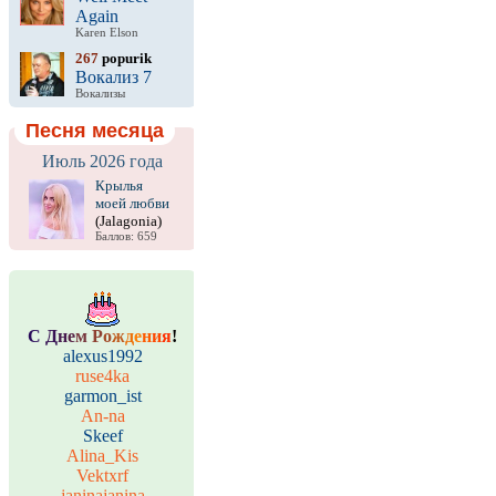
Again
Karen Elson
267
popurik
Вокализ 7
Вокализы
Песня месяца
Июль 2026 года
Крылья
моей любви
(Jalagonia)
Баллов: 659
С
Д
н
е
м
Р
о
ж
д
е
н
и
я
!
alexus1992
ruse4ka
garmon_ist
An-na
Skeef
Alina_Kis
Vektxrf
janinajanina