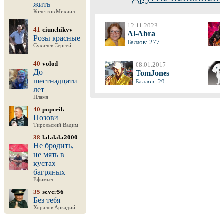
жить
Кочетков Михаил
12.11.2023
41
ciunchikvv
Al-Abra
Розы красные
Баллов: 277
Сухачев Сергей
40
volod
08.01.2017
До
TomJones
шестнадцати
Баллов: 29
лет
Пламя
40
popurik
Позови
Тирольский Вадим
38
lalalala2000
Не бродить,
не мять в
кустах
багряных
Ефимыч
35
sever56
Без тебя
Хоралов Аркадий