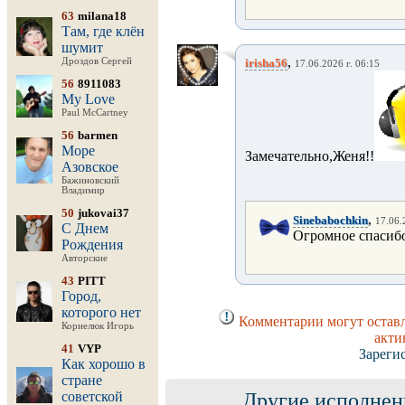
63
milana18
Там, где клён
шумит
,
Дроздов Сергей
irisha56
17.06.2026 г. 06:15
56
8911083
My Love
Paul McCartney
56
barmen
Море
Замечательно,Женя!!
Азовское
Бажиновский
Владимир
50
jukovai37
,
Sinebabochkin
17.06.
С Днем
Огромное спасиб
Рождения
Авторские
43
PITT
Город,
которого нет
Комментарии могут оставл
Корнелюк Игорь
акти
41
VYP
Зареги
Как хорошо в
стране
советской
Другие исполнен