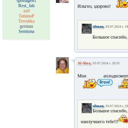
sportage81
Rest_Jah
Ильгиз, здорово!
az0
TatianaP
Tereshka
german
,
silman
03.07.2024 г. 1
Semiona
Большое спасибо,
,
Al-Abra
03.07.2024 г. 20:35
Мои аплодисмент
,
silman
03.07.2024 г. 2
Большое спасибо,
наилучшего тебе!!!