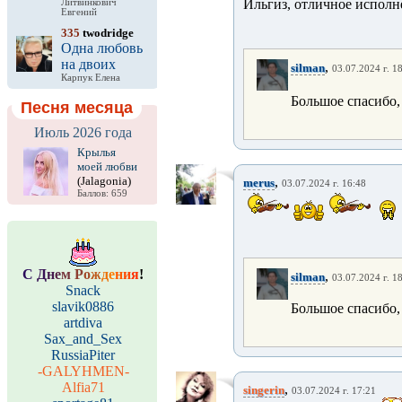
Ильгиз, отличное исполн
Литвинкович
Евгений
335
twodridge
Одна любовь
на двоих
,
silman
03.07.2024 г. 1
Карпук Елена
Большое спасибо,
Песня месяца
Июль 2026 года
Крылья
моей любви
(Jalagonia)
,
merus
03.07.2024 г. 16:48
Баллов: 659
С
Д
н
е
м
Р
о
ж
д
е
н
и
я
!
,
silman
03.07.2024 г. 1
Snack
slavik0886
Большое спасибо,
artdiva
Sax_and_Sex
RussiaPiter
-GALYHMEN-
Alfia71
,
singerin
03.07.2024 г. 17:21