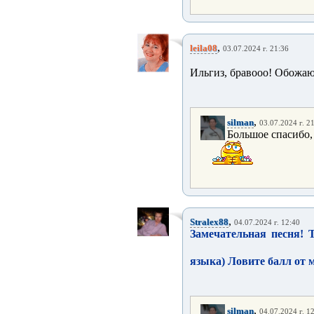
,
leila08
03.07.2024 г. 21:36
Ильгиз, бравооо! Обожаю
,
silman
03.07.2024 г. 2
Большое спасибо,
,
Stralex88
04.07.2024 г. 12:40
Замечательная песня! 
языка) Ловите балл от м
,
silman
04.07.2024 г. 1