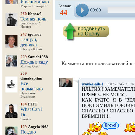
Я вспоминаю
Баллов:
Марский Валерий
00:00
44
260
ifanow2
Темная ночь
Богословский
Никита
247
igornov
Танцуй,
девочка
Шкитун Юрий
209
Sanich1958
Дождь в саду
Комментарии пользователей к 
Митяев Олег
209
dimakapitan
Все
,
ivanka-nik-1
03.07.2024 г. 13:26
нормально
ИЛЬГИЗ!!!ЗАМЕЧАТЕ
Пресняков
ПРЯМО...НЕ МОГУ...
Владимир
КАК БУДТО Я В "ЗЕЛ
164
PITT
ПОЁТ ЭМИЛЬ ГОРОВЕЦ
What Can I
СПАСИБО!!!СПАСИ
Do
ВРЕМЕНИ!!!
Smokie
109
Angela1968
Поздно