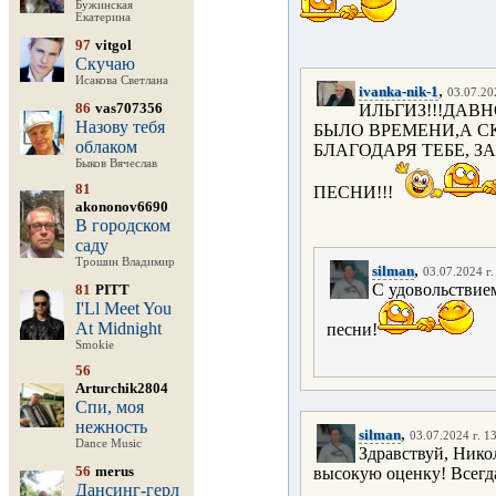
Бужинская
Екатерина
97
vitgol
Скучаю
Исакова Светлана
,
ivanka-nik-1
03.07.20
86
vas707356
ИЛЬГИЗ!!!ДАВ
Назову тебя
БЫЛО ВРЕМЕНИ,А СК
облаком
БЛАГОДАРЯ ТЕБЕ, З
Быков Вячеслав
81
ПЕСНИ!!!
akononov6690
В городском
саду
Трошин Владимир
,
silman
03.07.2024 г.
С удовольствие
81
PITT
I'Ll Meet You
At Midnight
песни!
Smokie
56
Arturchik2804
Спи, моя
нежность
,
silman
03.07.2024 г. 1
Dance Music
Здравствуй, Нико
56
merus
высокую оценку! Всегд
Дансинг-герл