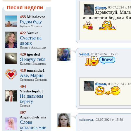
,
Песня недели
silman
03.07.2024 г. 1
Здравствуй, Мила
455
Miloslavna
исполнении Бедроса Кир
Рядом буду
Бублик Михаил
422
Yanika
Счастье на
двоих
Иванов Александр
,
volod
420
igorded
03.07.2024 г. 15:29
Я научу тебя
Кузьмин Владимир
418
tumantho1
Аве, Мария
Светикова Светлана
,
silman
03.07.2024 г. 1
404
Vladavtopilot
На дальнем
берегу
Сармат
397
Angelochek_ms
,
tuleneva
03.07.2024 г. 15:59
Слова
остались мне