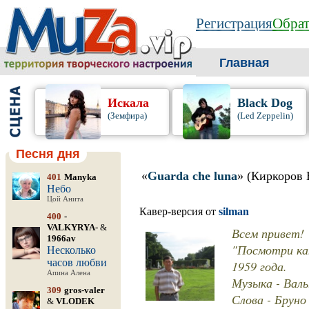
Регистрация
Обрат
Главная
Искала
Black Dog
(Земфира)
(Led Zeppelin)
Песня дня
«
Guarda che luna
» (Киркоров 
401
Manyka
Небо
Цой Анита
Кавер-версия от
silman
400
-
VALKYRYA-
&
Всем привет!
1966av
"Посмотри как
Несколько
часов любви
1959 года.
Апина Алена
Музыка - Вал
309
gros-valer
Слова - Бруно
&
VLODEK