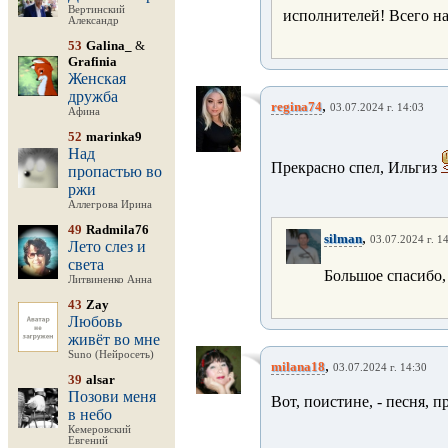
Вертинский
исполнителей! Всего на
Александр
53
Galina_
&
Grafinia
Женская
дружба
,
regina74
03.07.2024 г. 14:03
Афина
52
marinka9
Над
Прекрасно спел, Ильгиз
пропастью во
ржи
Аллегрова Ирина
49
Radmila76
,
silman
03.07.2024 г. 1
Лето слез и
света
Большое спасибо,
Литвиненко Анна
43
Zay
Любовь
живёт во мне
Suno (Нейросеть)
,
milana18
03.07.2024 г. 14:30
39
alsar
Позови меня
Вот, поистине, - песня, п
в небо
Кемеровский
Евгений