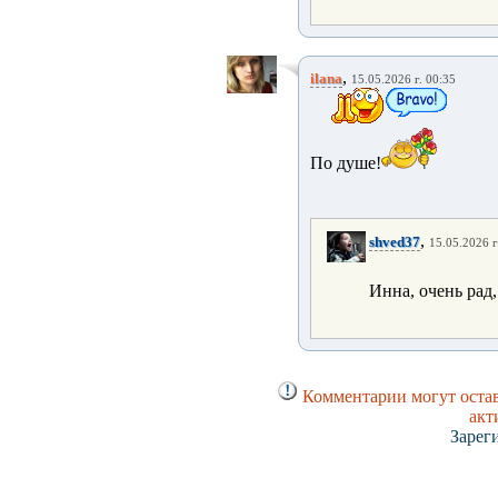
,
ilana
15.05.2026 г. 00:35
По душе!
,
shved37
15.05.2026 г
Инна, очень рад
Комментарии могут остав
акт
Зарег