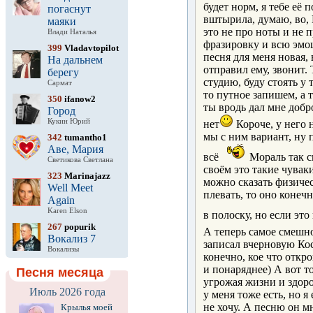
будет норм, я тебе её 
погаснут
вштырила, думаю, во, К
маяки
это не про ноты и не 
Влади Наталья
фразировку и всю эмоц
399
Vladavtopilot
песня для меня новая,
На дальнем
отправил ему, звонит.
берегу
студию, буду стоять у 
Сармат
то путное запишем, а т
350
ifanow2
ты вродь дал мне добро
Город
Кукин Юрий
нет
Короче, у него 
мы с ним вариант, ну 
342
tumantho1
Аве, Мария
всё
Мораль так с
Светикова Светлана
своём это такие чувак
323
Marinajazz
можно сказать физичес
Well Meet
плевать, то оно конечн
Again
Karen Elson
в полоску, но если это
267
popurik
А теперь самое смешн
Вокализ 7
записал вчерновую Кос
Вокализы
конечно, кое что откр
и понаряднее) А вот т
Песня месяца
угрожая жизни и здоро
Июль 2026 года
у меня тоже есть, но я
не хочу. А песню он м
Крылья моей