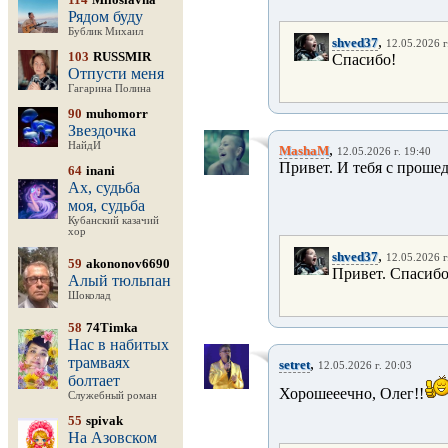
Рядом буду
Бублик Михаил
,
shved37
12.05.2026 г
103
RUSSMIR
Спасибо!
Отпусти меня
Гагарина Полина
90
muhomorr
Звездочка
НайдИ
,
MashaM
12.05.2026 г. 19:40
Привет. И тебя с прош
64
inani
Ах, судьба
моя, судьба
Кубанский казачий
хор
,
shved37
12.05.2026 г
59
akononov6690
Привет. Спасиб
Алый тюльпан
Шоколад
58
74Timka
Нас в набитых
трамваях
,
setret
12.05.2026 г. 20:03
болтает
Хорошееечно, Олег!!
Служебный роман
55
spivak
На Азовском