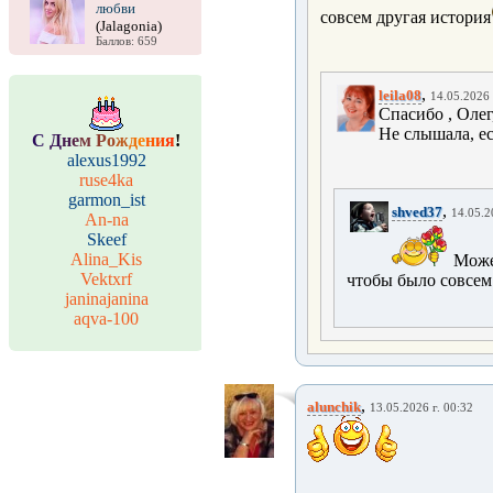
любви
совсем другая история
(Jalagonia)
Баллов: 659
,
leila08
14.05.2026 
Спасибо , Олег
Не слышала, ес
С
Д
н
е
м
Р
о
ж
д
е
н
и
я
!
alexus1992
ruse4ka
garmon_ist
,
shved37
14.05.2
An-na
Skeef
Alina_Kis
Может
Vektxrf
чтобы было совсем
janinajanina
aqva-100
,
alunchik
13.05.2026 г. 00:32