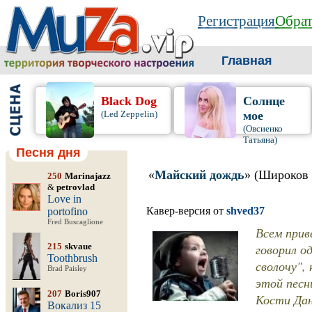
Регистрация
Обрат
Главная
Black Dog
Солнце
(Led Zeppelin)
мое
(Овсиенко
Татьяна)
Песня дня
«
Майский дождь
» (Широков
250
Marinajazz
&
petrovlad
Love in
Кавер-версия от
shved37
portofino
Fred Buscaglione
Всем прив
215
skvaue
говорил о
Toothbrush
сволочу",
Brad Paisley
этой песн
207
Boris907
Кости Дан
Вокализ 15