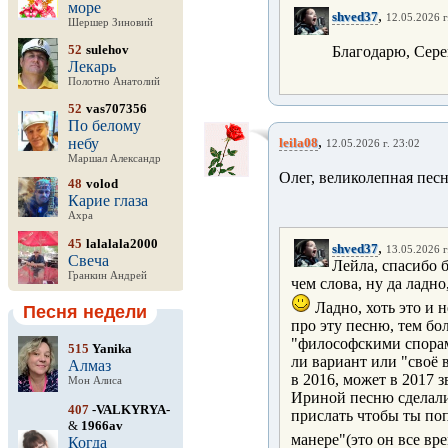
море
,
shved37
12.05.2026 г
Шершер Зиновий
52
sulehov
Благодарю, Сере
Лекарь
Полотно Анатолий
52
vas707356
По белому
,
небу
leila08
12.05.2026 г. 23:02
Маршал Александр
Олег, великолепная песня
48
volod
Карие глаза
Ахра
45
lalalala2000
,
shved37
13.05.2026 г
Свеча
Лейла, спасибо 
Гранкин Андрей
чем слова, ну да ладн
Ладно, хоть это и 
Песня недели
про эту песню, тем бо
"философскими спорам
515
Yanika
ли вариант или "своё 
Алмаз
в 2016, может в 2017 
Мон Алиса
Ириной песню сделали, 
407
-VALKYRYA-
прислать чтобы ты поп
&
1966av
манере"(это он все вр
Когда