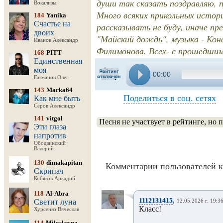
души так сказать поздравляю, п
Вокализы
Много всяких прикольных истори
184
Yanika
Счастье на
рассказывать не буду, иначе пр
двоих
"Майский дождь", музыка - Кон
Иванов Александр
Филимонова. Всех- с прошедшим 
168
PITT
Единственная
моя
00:00
Газманов Олег
143
Marka64
Поделиться в соц. сетях
Как мне быть
Серов Александр
141
vitgol
Песня не участвует в рейтинге, но 
Эти глаза
напротив
Ободзинский
Валерий
130
dimakapitan
Комментарии пользователей к
Скрипач
Кобяков Аркадий
118
Al-Abra
,
1112131415
Светит луна
12.05.2026 г. 19:3
Класс!
Хурсенко Вячеслав
114
Miloslavna