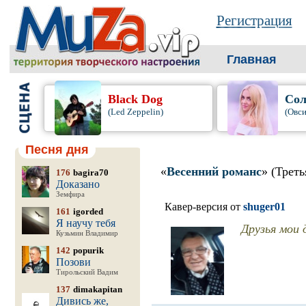
Регистрация
Главная
Black Dog
Сол
(Led Zeppelin)
(Овси
Песня дня
«
Весенний романс
» (Трет
176
bagira70
Доказано
Земфира
Кавер-версия от
shuger01
161
igorded
Я научу тебя
Друзья мои 
Кузьмин Владимир
142
popurik
Позови
Тирольский Вадим
137
dimakapitan
Дивись же,