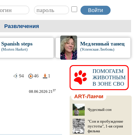
Развлечения
Spanish steps
Медленный танец
(Morten Harket)
(Успенская Любовь)
ПОМОГАЕМ
94
46
1
ЖИВОТНЫМ
В ЗОНЕ СВО
37
08.06.2026 21
ART-Ланчи
Чудесный сон
"Сон и пробуждение
пустоты", 1-ая серия
фильма