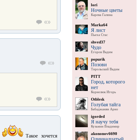
lori
Ночные цветы
Карева Галина
Marka64
Я лист
Пьеха Стас
shved37
Чудо
Егоров Вадим
popurik
Позови
Тирольский Вадим
PITT
Город, которого
нет
Корнелюк Игорь
Otblesk
Голубая тайга
Бабаджанян Арно
igorded
Я научу тебя
Кузьмин Владимир
akononov6690
Такое хочется
Одиннадцатый