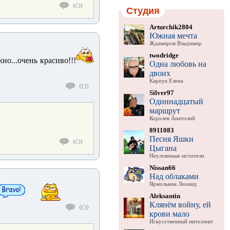
Студия
Arturchik2804
Южная мечта
Ждамиров Владимир
twodridge
но...очень красиво!!!
Одна любовь на
двоих
Карпук Елена
Silver97
Одиннадцатый
маршрут
Королев Анатолий
8911083
Песня Яшки
Цыгана
Неуловимые мстители
Nissan66
Над облаками
Ярмольник Леонид
Aleksantin
Клянём войну, ей
крови мало
Искусственный интеллект