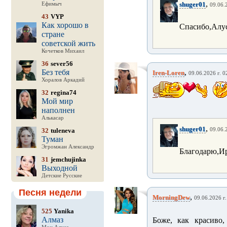
,
shuger01
Ефимыч
09.06.
43
VYP
Как хорошо в
Спасибо,Алус
стране
советской жить
Кочетков Михаил
36
sever56
Без тебя
,
Iren-Loren
09.06.2026 г. 0
Хоралов Аркадий
32
regina74
Мой мир
наполнен
Алькасар
,
shuger01
32
tuleneva
09.06.
Туман
Эгромжан Александр
Благодарю,И
31
jemchujinka
Выходной
Детские Русские
Песня недели
,
MorningDew
09.06.2026 г.
525
Yanika
Алмаз
Боже, как красиво,