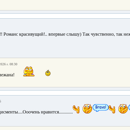
! Романс красивущий!.. впервые слышу) Так чувственно, так неж
2026 г. 08:30
нежана!
5
менты....Ооочень нравится............