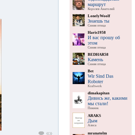
маршрут
Королев Анатолий
LonelyWoolf
Знаешь ты
Синяя птица
Haris1958
И вас прошу об
этом
Синяя птица
BEDHAR58
Камень
Синяя птица
Bet
Wir Sind Das
Roboter
Kraftwerk
dimakapitan
Дивись же, какими
мы стали!
Пикник
ARAKS
Дым
Алиса
mranatolm