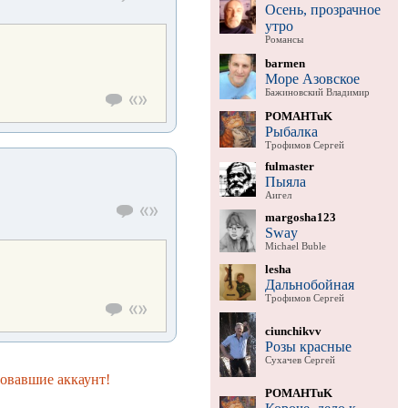
Осень, прозрачное
утро
Романсы
barmen
Море Азовское
Бажиновский Владимир
POMAHTuK
Рыбалка
Трофимов Сергей
fulmaster
Пыяла
Аигел
margosha123
Sway
Michael Buble
lesha
Дальнобойная
Трофимов Сергей
ciunchikvv
Розы красные
Сухачев Сергей
ровавшие аккаунт!
POMAHTuK