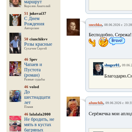
маршрут
Королев Анатолий
51
jukovai37
С Днем
Рождения
,
snezhka
08.06.2026 г. 23:28
Авторские
Бесподобно, Сережа!!
50
ciunchikvv
Розы красные
Сухачев Сергей
46
Spev
Чапаев и
,
shuger01
09.06.
Пустота
(роман)
Благодарю.С
Разные судьбы
46
volod
До
шестнадцати
лет
,
alunchik
09.06.2026 г. 00:3
Пламя
Серёжечка мои аплодис
46
lalalala2000
Не бродить, не
мять в кустах
багряных