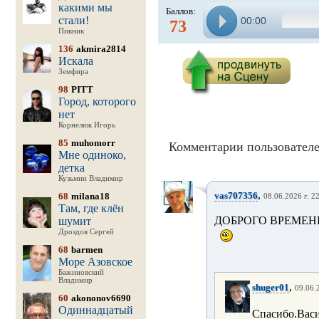
какими мы
Баллов:
стали!
00:00
73
Пикник
136
akmira2814
Искала
Земфира
98
PITT
Город, которого
нет
Корнелюк Игорь
85
muhomorr
Комментарии пользователе
Мне одиноко,
детка
Кузьмин Владимир
,
vas707356
68
milana18
08.06.2026 г. 2
Там, где клён
ДОБРОГО ВРЕМЕНИ
шумит
Дроздов Сергей
68
barmen
Море Азовское
Бажиновский
Владимир
,
shuger01
09.06.
60
akononov6690
Одиннадцатый
Спасибо.Вас