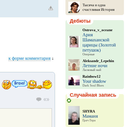
Тысяча и одна
счастливая История
Дебюты
Ostrova_v_oceane
Ария
Шамаханской
царицы (Золотой
петушок)
Оперные
к форме комментария
↓
Aleksandr_Lepehin
Летние ночи
Ласковый май
Rainbow12
Your shadow
Dark Soul Blues
Случайная запись
SHYRA
Маманя
Грач Гера