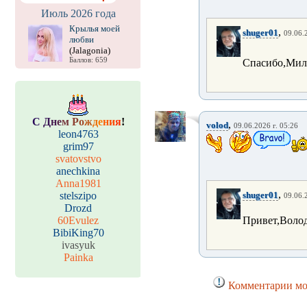
Июль 2026 года
Крылья моей
,
shuger01
09.06.
любви
(Jalagonia)
Баллов: 659
Спасибо,Мил
С
Д
н
е
м
Р
о
ж
д
е
н
и
я
!
,
volod
09.06.2026 г. 05:26
leon4763
grim97
svatovstvo
anechkina
Anna1981
,
stelszipo
shuger01
09.06.
Drozd
60Evulez
Привет,Волод
BibiKing70
ivasyuk
Painka
Комментарии мог