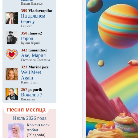
Влади Наталья
399
Vladavtopilot
На дальнем
берегу
Сармат
350
ifanow2
Город
Кукин Юрий
342
tumantho1
Аве, Мария
Светикова Светлана
323
Marinajazz
Well Meet
Again
Karen Elson
267
popurik
Вокализ 7
Вокализы
Песня месяца
Июль 2026 года
Крылья моей
любви
(Jalagonia)