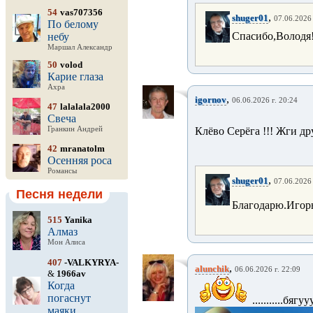
54
vas707356
,
shuger01
07.06.2026 
По белому
Спасибо,Володя
небу
Маршал Александр
50
volod
Карие глаза
Ахра
,
igornov
06.06.2026 г. 20:24
47
lalalala2000
Свеча
Гранкин Андрей
Клёво Серёга !!! Жги 
42
mranatolm
Осенняя роса
Романсы
,
shuger01
07.06.2026 
Песня недели
Благодарю.Игор
515
Yanika
Алмаз
Мон Алиса
407
-VALKYRYA-
,
alunchik
06.06.2026 г. 22:09
&
1966av
Когда
погаснут
...........бягу
маяки