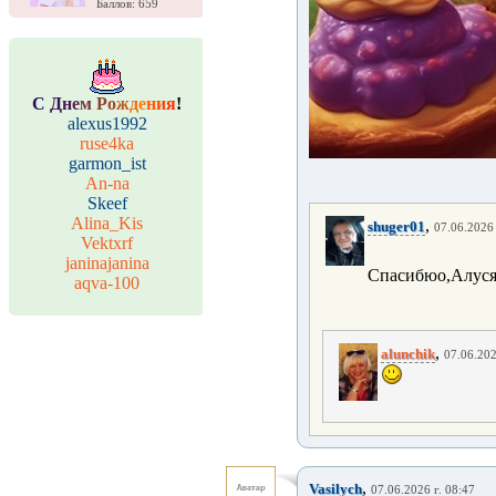
Баллов: 659
С
Д
н
е
м
Р
о
ж
д
е
н
и
я
!
alexus1992
ruse4ka
garmon_ist
An-na
Skeef
Alina_Kis
,
shuger01
07.06.2026 
Vektxrf
janinajanina
Спасибюо,Алуся
aqva-100
,
alunchik
07.06.202
,
Vasilych
07.06.2026 г. 08:47