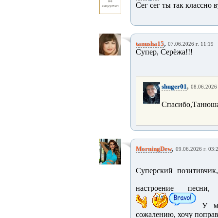
Сег сег ты так классно 
,
tanusha15
07.06.2026 г. 11:19
Супер, Серёжа!!!
,
shuger01
08.06.2026 
Спасибо,Танюш
,
MorningDew
09.06.2026 г. 03:
Суперский позитивчик,
настроение песни, т
У мен
сожалению, хочу поправи