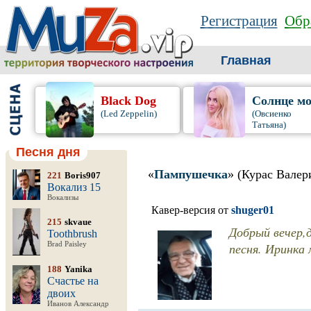
Регистрация
Обр
Главная
Black Dog
Солнце мо
(Led Zeppelin)
(Овсиенко
Татьяна)
Песня дня
«
Пампушечка
» (Курас Валер
221
Boris907
Вокализ 15
Вокализы
Кавер-версия от
shuger01
215
skvaue
Добрый вечер,д
Toothbrush
Brad Paisley
песня. Иринка 
188
Yanika
Счастье на
двоих
Иванов Александр