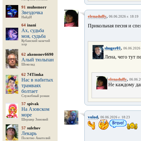
91
muhomorr
Звездочка
,
elenaduffy
06.06.2026 г. 18:19
НайдИ
64
inani
Прикольная песня и спе
Ах, судьба
моя, судьба
Кубанский казачий
хор
,
shuger01
06.06.2026 
62
akononov6690
Лена, чего тут п
Алый тюльпан
Шоколад
62
74Timka
,
elenaduffy
Нас в набитых
06.06.2
Не каждому дан
трамваях
болтает
Служебный роман
57
spivak
На Азовском
море
,
volod
06.06.2026 г. 18:23
Шершер Зиновий
57
sulehov
Лекарь
Полотно Анатолий