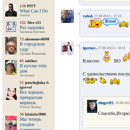
130
PITT
What Can I Do
,
Smokie
volod
27.08.2022 г. 17:13
122
Alex-s51
Раз ладошка
Зарицкая Евгения
72
akononov6690
В городском
,
igornav
27.08.2022 г. 18:12
саду
Трошин Владимир
Классно
ВО
65
sulehov
Я куплю тебе
дом
С удовольствием посл
Лесоповал
51
jemchujinka
&
igorvol
Все хорошо,
прекрасная
,
маркиза
shuger01
28.08.2022
Утесов Леонид
Спасибо,Игорь!
50
lalalala2000
Мы теперь
уходим
понемногу