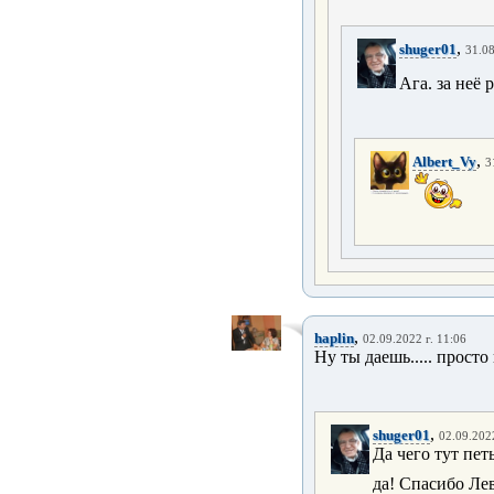
,
shuger01
31.08
Ага. за неё 
,
Albert_Vy
3
,
haplin
02.09.2022 г. 11:06
Ну ты даешь..... прос
,
shuger01
02.09.2022
Да чего тут пет
да! Спасибо Ле