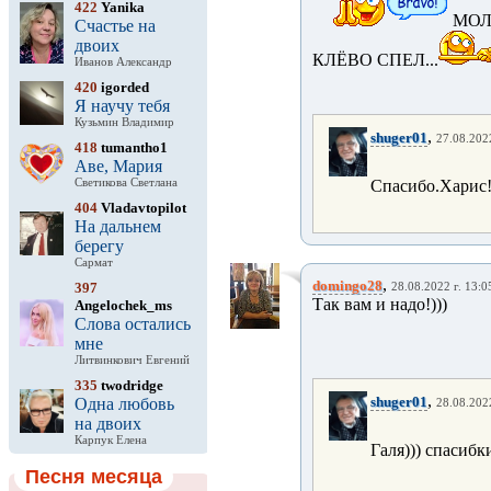
422
Yanika
МОЛ
Счастье на
двоих
КЛЁВО СПЕЛ...
Иванов Александр
420
igorded
Я научу тебя
Кузьмин Владимир
,
shuger01
27.08.2022
418
tumantho1
Аве, Мария
Светикова Светлана
Спасибо.Харис
404
Vladavtopilot
На дальнем
берегу
Сармат
,
domingo28
397
28.08.2022 г. 13:0
Так вам и надо!)))
Angelochek_ms
Слова остались
мне
Литвинкович Евгений
335
twodridge
,
shuger01
Одна любовь
28.08.2022
на двоих
Карпук Елена
Галя))) спасибк
Песня месяца