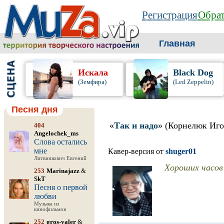
Регистрация
Обрат
Главная
Искала
Black Dog
(Земфира)
(Led Zeppelin)
Песня дня
«
Так и надо
» (Корнелюк Иго
404
Angelochek_ms
Слова остались
мне
Кавер-версия от
shuger01
Литвинкович Евгений
Хороших часов
253
Marinajazz
&
SkT
Песня о первой
любви
Музыка из
кинофильмов
252
gros-valer
&