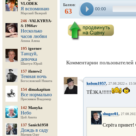
VLODEK
Баллов:
Я вспоминаю
00:00
63
Марский Валерий
246
-VALKYRYA-
&
1966av
Несколько
часов любви
Апина Алена
195
igornov
Танцуй,
девочка
Комментарии пользователей 
Шкитун Юрий
157
ifanow2
Темная ночь
Богословский Никита
,
kolom1957
27.08.2022 г. 15:5
154
dimakapitan
ТЁЗКА!!!!!!
Все нормально
Пресняков Владимир
142
Manyka
Небо
,
shuger01
27.08.2022
Цой Анита
Серёга привет!
137
Sanich1958
Дождь в саду
Митяев Олег