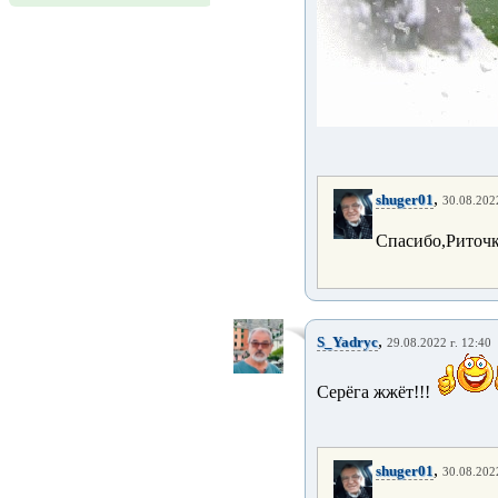
,
shuger01
30.08.2022
Спасибо,Риточк
,
S_Yadryc
29.08.2022 г. 12:40
Серёга жжёт!!!
,
shuger01
30.08.2022