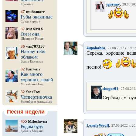
,
igornav
Ефимыч
28.08.202
47
muhomorr
Губы окаянные
Среда (трио)
37
MAXMIX
Он и она
Шакиров Ринат
36
vas707356
,
4upakabra
27.08.2022 г. 19:3
Назову тебя
Серёжа, хорошие вещ
облаком
Быков Вячеслав
песню!
32
Karvaiv
Как много
хороших людей
Михайлов Олег
,
shuger01
27.08.2022
32
StarFox
Четвертиночка
Серёжа,сам заул
Розенбаум Александр
Песня недели
455
Miloslavna
,
LonelyWoolf
Рядом буду
27.08.2022 г. 20
Бублик Михаил