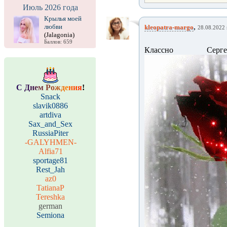
Июль 2026 года
Крылья моей
,
любви
kleopatra-margo
28.08.2022 
(Jalagonia)
Баллов: 659
Классно Сер
С
Д
н
е
м
Р
о
ж
д
е
н
и
я
!
Snack
slavik0886
artdiva
Sax_and_Sex
RussiaPiter
-GALYHMEN-
Alfia71
sportage81
Rest_Jah
az0
TatianaP
Tereshka
german
Semiona