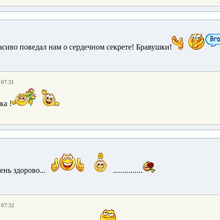
сиво поведал нам о сердечном секрете! Бравушки!
 07:31
а !
чень здорово...
...............
 07:32