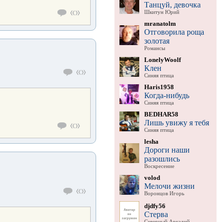
Танцуй, девочка
Шкитун Юрий
mranatolm
Отговорила роща
золотая
Романсы
LonelyWoolf
Клен
Синяя птица
Haris1958
Когда-нибудь
Синяя птица
BEDHAR58
Лишь увижу я тебя
Синяя птица
lesha
Дороги наши
разошлись
Воскресение
volod
Мелочи жизни
Воронцов Игорь
djdfy56
Стерва
Северный Аркадий