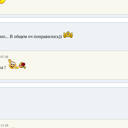
но... В общем оч понравилось))
 07:36
а !
 11:59