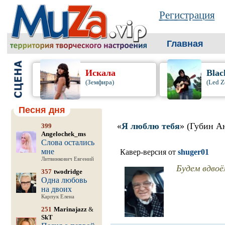
Регистрация
Главная
Искала
Blac
(Земфира)
(Led Z
Песня дня
«
Я люблю тебя
» (Губин А
399
Angelochek_ms
Слова остались
мне
Кавер-версия от
shuger01
Литвинкович Евгений
Будем вдвоё
357
twodridge
Одна любовь
на двоих
Карпук Елена
251
Marinajazz
&
SkT