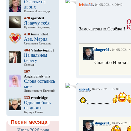
Счастье на
,
irisha56
04.05.2021 г. 06:42
двоих
Иванов Александр
420
igorded
Я научу тебя
Кузьмин Владимир
Замечательно,Серёжа!!
418
tumantho1
Аве, Мария
Светикова Светлана
,
shuger01
404
Vladavtopilot
04.05.2021 г.
На дальнем
берегу
Спасибо Ирина !
Сармат
397
Angelochek_ms
Слова остались
мне
,
spivak
04.05.2021 г. 07:00
Литвинкович Евгений
335
twodridge
,,,,,,,,,,,,,,,,,,,,
Одна любовь
на двоих
Карпук Елена
Песня месяца
,
shuger01
04.05.2021 г.
Июль 2026 года