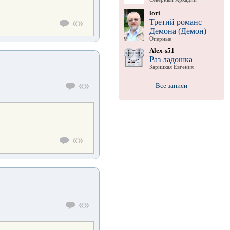
lori
Третий романс
Демона (Демон)
Оперные
Alex-s51
Раз ладошка
Зарицкая Евгения
Все записи