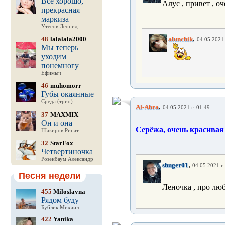
Все хорошо,
Алус , привет , оче
прекрасная
маркиза
Утесов Леонид
,
48
lalalala2000
alunchik
04.05.2021 
Мы теперь
уходим
понемногу
Ефимыч
46
muhomorr
Губы окаянные
Среда (трио)
,
Al-Abra
04.05.2021 г. 01:49
37
MAXMIX
Он и она
Серёжа, очень красивая
Шакиров Ринат
32
StarFox
Четвертиночка
Розенбаум Александр
,
shuger01
04.05.2021 г.
Песня недели
Леночка , про любо
455
Miloslavna
Рядом буду
Бублик Михаил
422
Yanika