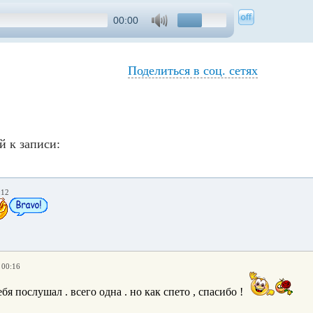
00:00
Поделиться в соц. сетях
й к записи:
:12
 00:16
бя послушал . всего одна . но как спето , спасибо !