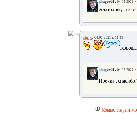
,
shuger01
04.05.2021 г.
Анатолий , спасиб
,
gin_c
04.05.2021 г. 11:49
,хороша
,
shuger01
04.05.2021 г.
Ирочка , спасибо)
Комментарии мог