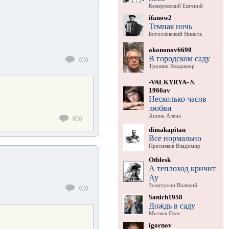
Кемеровский Евгений
ifanow2
Темная ночь
Богословский Никита
akononov6690
В городском саду
Трошин Владимир
-VALKYRYA-
&
1966av
Несколько часов
любви
Апина Алена
dimakapitan
Все нормально
Пресняков Владимир
Otblesk
А теплоход кричит
Ау
Золотухин Валерий
Sanich1958
Дождь в саду
Митяев Олег
igornov