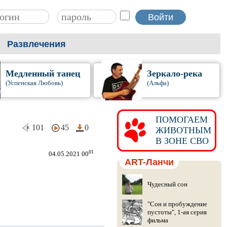
Развлечения
Медленный танец
Зеркало-река
(Успенская Любовь)
(Альфа)
ПОМОГАЕМ
101
45
0
ЖИВОТНЫМ
В ЗОНЕ СВО
01
04.05.2021 00
ART-Ланчи
Чудесный сон
"Сон и пробуждение
пустоты", 1-ая серия
фильма