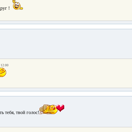
руг !
 12:00
ь тебя, твой голос!