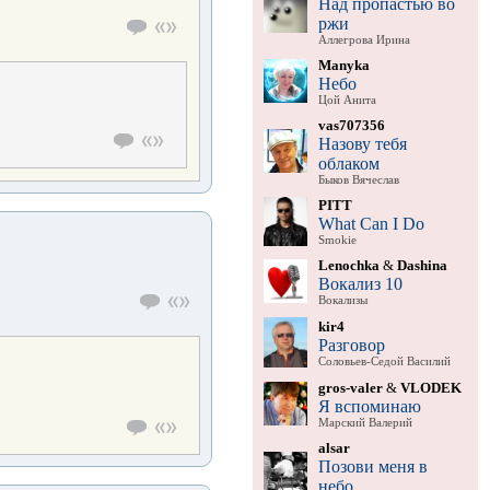
Над пропастью во
ржи
Аллегрова Ирина
Manyka
Небо
Цой Анита
vas707356
Назову тебя
облаком
Быков Вячеслав
PITT
What Can I Do
Smokie
Lenochka
&
Dashina
Вокализ 10
Вокализы
kir4
Разговор
Соловьев-Седой Василий
gros-valer
&
VLODEK
Я вспоминаю
Марский Валерий
alsar
Позови меня в
небо