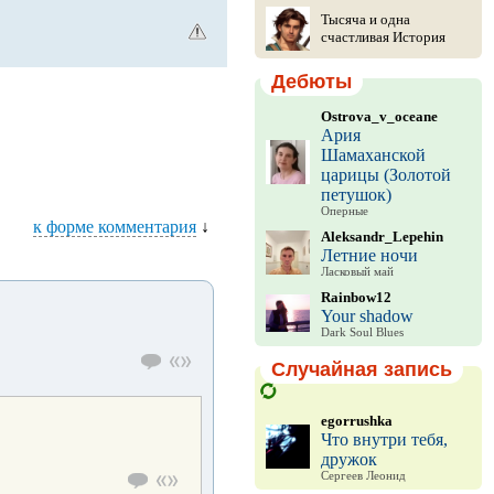
Тысяча и одна
счастливая История
Дебюты
Ostrova_v_oceane
Ария
Шамаханской
царицы (Золотой
петушок)
Оперные
к форме комментария
↓
Aleksandr_Lepehin
Летние ночи
Ласковый май
Rainbow12
Your shadow
Dark Soul Blues
Случайная запись
egorrushka
Что внутри тебя,
дружок
Сергеев Леонид