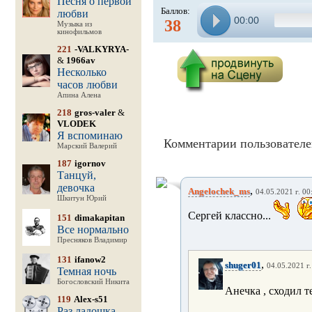
Песня о первой
Баллов:
любви
00:00
38
Музыка из
кинофильмов
221
-VALKYRYA-
&
1966av
Несколько
часов любви
Апина Алена
218
gros-valer
&
VLODEK
Я вспоминаю
Комментарии пользователе
Марский Валерий
187
igornov
Танцуй,
девочка
,
Angelochek_ms
04.05.2021 г. 00
Шкитун Юрий
Сергей классно...
151
dimakapitan
Все нормально
Пресняков Владимир
131
ifanow2
,
shuger01
04.05.2021 г.
Темная ночь
Богословский Никита
Анечка , сходил те
119
Alex-s51
Раз ладошка