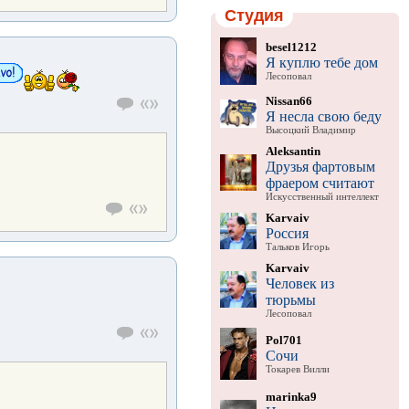
Студия
besel1212
Я куплю тебе дом
Лесоповал
Nissan66
Я несла свою беду
Высоцкий Владимир
Aleksantin
Друзья фартовым
фраером считают
Искусственный интеллект
Karvaiv
Россия
Тальков Игорь
Karvaiv
Человек из
тюрьмы
Лесоповал
Pol701
Сочи
Токарев Вилли
marinka9