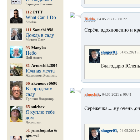
Зарицкая Евгения
112
PITT
What Can I Do
,
Ridda
04.05.2021 г. 00:22
Smokie
Серёж, вдохновенно и кра
111
Sanich1958
Дождь в саду
Митяев Олег
93
Manyka
,
shuger01
Небо
04.05.2021 г.
Цой Анита
81
Arturchik2804
Благодарю Юленьк
Южная мечта
Ждамиров Владимир
66
akononov6690
В городском
,
саду
alunchik
04.05.2021 г. 00:41
Трошин Владимир
65
sulehov
Серёжечка.....ну очень ,о
Я куплю тебе
дом
Лесоповал
,
51
jemchujinka
&
shuger01
04.05.2021 г.
igorvol