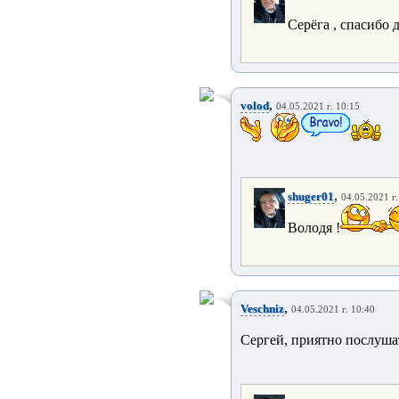
Серёга , спасибо д
,
volod
04.05.2021 г. 10:15
,
shuger01
04.05.2021 г.
Володя !
,
Veschniz
04.05.2021 г. 10:40
Сергей, приятно послушат