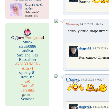
Валера !
Крылья моей
любви
(Jalagonia)
Баллов: 659
,
Manama
04.05.2021 г. 07:05
Тепло, уютно, выразитель
С
Д
н
е
м
Р
о
ж
д
е
н
и
я
!
Snack
slavik0886
,
shuger01
04.05.2021 г.
artdiva
Sax_and_Sex
Благодарю Оленьк
RussiaPiter
-GALYHMEN-
Alfia71
sportage81
Rest_Jah
,
S_Yadryc
04.05.2021 г. 09:27
az0
TatianaP
Tereshka
german
Semiona
,
shuger01
04.05.2021 г.