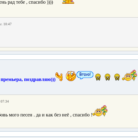
нь рад тебе , спасибо ))))
г. 10:47
 премьера, поздравляю)))
 07:34
вь мого песен . да и как без неё , спасибо !