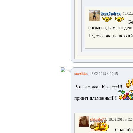
,
SergYadryc
18.02.
- Б
согласен, сам это де
Ну, это так, на всяки
,
snezhka
18.02.2015 г. 22:45
Вот это даа...Клаассс!!!
привет пламенный!!!
,
shkoda72
18.02.2015 г. 22
Спасибо