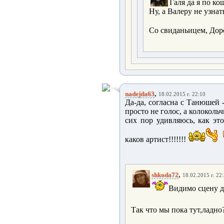
Галя да я по ко
Ну, а Валеру не узнат
Со свиданьицем, Дор
,
nadejda63
18.02.2015 г. 22:10
Да-да, согласна с Танюшей - 
просто не голос, а колокольчик
сих пор удивляюсь, как это 
каков артист!!!!!!!
,
shkoda72
18.02.2015 г. 22
Видимо сцену дл
Так что мы пока тут,ладно