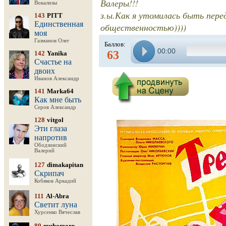
Валеры!!!
Вокализы
з.ы.Как я утомилась быть пере
143
PITT
Единственная
общественностью))))
моя
Газманов Олег
Баллов:
00:00
63
142
Yanika
Счастье на
двоих
Иванов Александр
141
Marka64
Как мне быть
Серов Александр
128
vitgol
Эти глаза
напротив
Ободзинский
Валерий
127
dimakapitan
Скрипач
Кобяков Аркадий
111
Al-Abra
Светит луна
Хурсенко Вячеслав
89
muhomorr