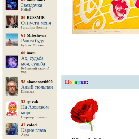
Звездочка
НайдИ
80
RUSSMIR
Отпусти меня
Гагарина Полина
61
Miloslavna
Рядом буду
Бублик Михаил
60
inani
Ах, судьба
моя, судьба
Кубанский казачий
хор
П
о
д
а
р
к
и
:
58
akononov6690
Алый тюльпан
Шоколад
53
spivak
На Азовском
море
Шершер Зиновий
47
volod
Карие глаза
Ахра