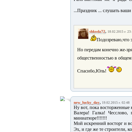
...Праздник ... слушать ваши 
,
shkoda72
18.02.2015 г. 23
Подозреваю,что э
Но передам конечно же-зря я
общественностью в общем
Спасибо,Юль!
,
new_lucky_day
19.02.2015 г. 02:48
Ну вот, пока восторженные 
Валера! Галка! Чесслово,
миниатюре!!!!!!!
Мой искренний восторг и в
Эх, и где же те строители, к