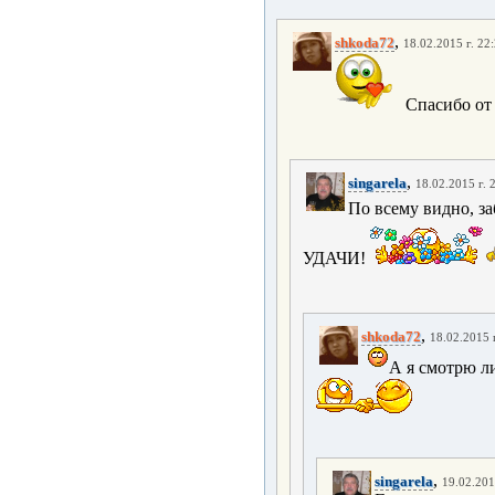
,
shkoda72
18.02.2015 г. 22
Спасибо от 
,
singarela
18.02.2015 г. 
По всему видно, з
УДАЧИ!
,
shkoda72
18.02.2015 
А я смотрю ли
,
singarela
19.02.201