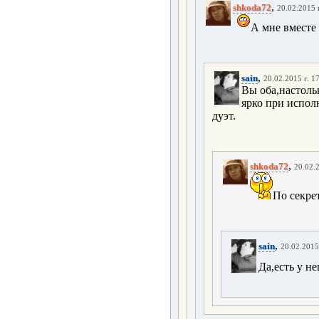
,
shkoda72
20.02.2015 
А мне вместе 
,
sain
20.02.2015 г. 1
Вы оба,настоль
ярко при исполн
дуэт.
,
shkoda72
20.02.2
По секрет
,
sain
20.02.2015
Да,есть у не