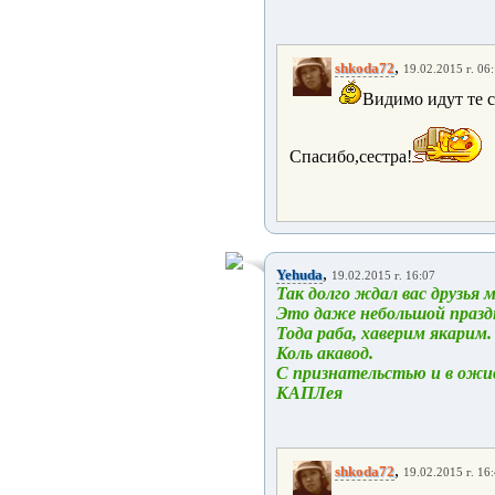
,
shkoda72
19.02.2015 г. 06
Видимо идут те с
Спасибо,сестра!
,
Yehuda
19.02.2015 г. 16:07
Так долго ждал вас друзья м
Это даже небольшой праздн
Тода раба, хаверим якарим.
Коль акавод.
С признательстью и в ож
КАПЛея
,
shkoda72
19.02.2015 г. 16