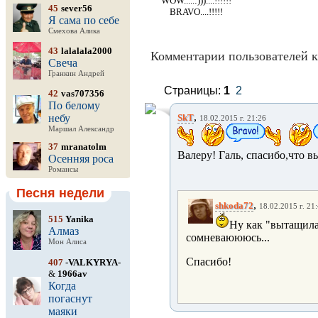
WOW.....:)))....!!!!!!
45
sever56
BRAVO....!!!!!
Я сама по себе
Смехова Алика
43
lalalala2000
Комментарии пользователей к
Свеча
Гранкин Андрей
Страницы:
1
2
42
vas707356
По белому
,
небу
SkT
18.02.2015 г. 21:26
Маршал Александр
37
mranatolm
Валеру! Галь, спасибо,что в
Осенняя роса
Романсы
Песня недели
,
shkoda72
18.02.2015 г. 21
515
Yanika
Ну как "вытащила"
Алмаз
сомневаюююсь...
Мон Алиса
Спасибо!
407
-VALKYRYA-
&
1966av
Когда
погаснут
маяки