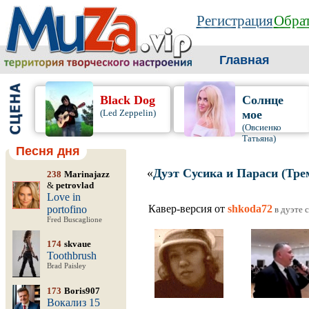
Регистрация
Обрат
Главная
Black Dog
Солнце
(Led Zeppelin)
мое
(Овсиенко
Татьяна)
Песня дня
«
Дуэт Сусика и Параси (Тре
238
Marinajazz
&
petrovlad
Love in
Кавер-версия от
shkoda72
portofino
в дуэте 
Fred Buscaglione
174
skvaue
Toothbrush
Brad Paisley
173
Boris907
Вокализ 15