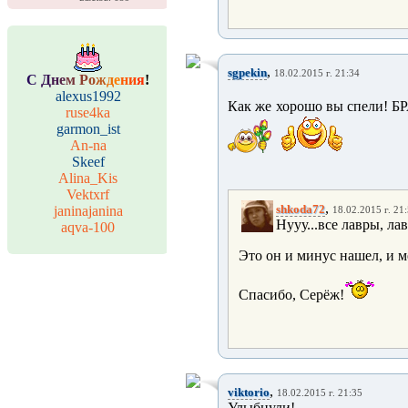
,
sgpekin
18.02.2015 г. 21:34
С
Д
н
е
м
Р
о
ж
д
е
н
и
я
!
alexus1992
Как же хорошо вы спели! БР
ruse4ka
garmon_ist
An-na
Skeef
Alina_Kis
Vektxrf
,
shkoda72
janinajanina
18.02.2015 г. 21
Нууу...все лавры, л
aqva-100
Это он и минус нашел, и ме
Спасибо, Серёж!
,
viktorio
18.02.2015 г. 21:35
Улыбнули!