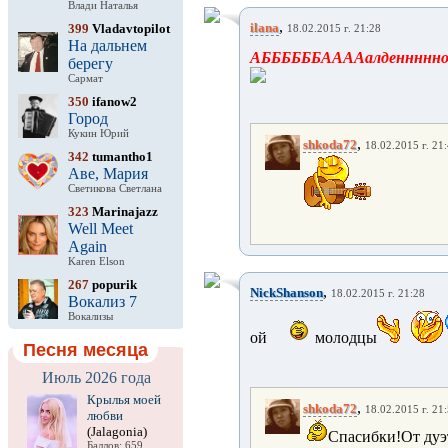
Влади Наталья
,
ilana
399
Vladavtopilot
18.02.2015 г. 21:28
На дальнем
АББББББААААалденнннно!!!!
берегу
Сармат
350
ifanow2
Город
Кукин Юрий
,
shkoda72
18.02.2015 г. 21
342
tumantho1
Аве, Мария
Светикова Светлана
323
Marinajazz
Well Meet
Again
Karen Elson
267
popurik
,
NickShanson
18.02.2015 г. 21:28
Вокализ 7
Вокализы
ой
молодцы
Песня месяца
Июль 2026 года
Крылья моей
,
shkoda72
18.02.2015 г. 21
любви
(Jalagonia)
Спасибки!От дуэт
Баллов: 659