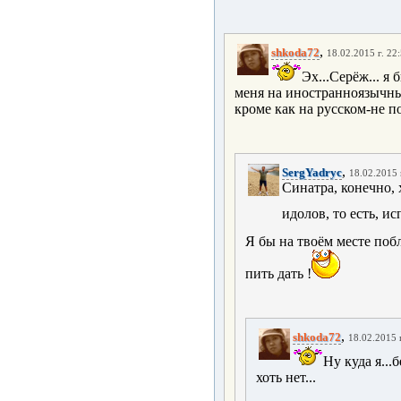
,
shkoda72
18.02.2015 г. 22
Эх...Серёж... я
меня на иностранноязычные
кроме как на русском-не по
,
SergYadryc
18.02.2015 
Синатра, конечно, 
идолов, то есть, и
Я бы на твоём месте поб
пить дать !
,
shkoda72
18.02.2015 
Ну куда я...
хоть нет...