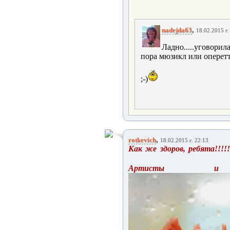
,
nadejda63
18.02.2015 г.
Ладно.....уговорила)
пора мюзикл или оперетту
;-)
,
rotkevich
18.02.2015 г. 22:13
Как же здоров, ребята!!!!! 
Артисты и