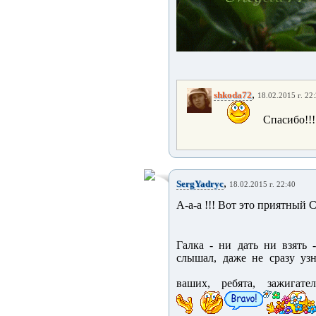
,
shkoda72
18.02.2015 г. 22
Спасибо!!!
,
SergYadryc
18.02.2015 г. 22:40
А-а-а !!! Вот это приятный 
Галка - ни дать ни взять 
слышал, даже не сразу узн
ваших, ребята, зажигате