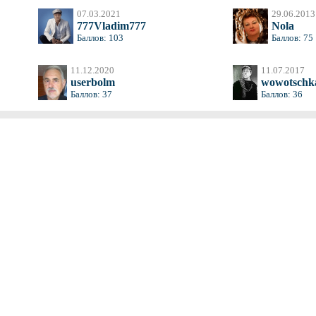
07.03.2021
29.06.2013
777Vladim777
Nola
Баллов: 103
Баллов: 75
11.12.2020
11.07.2017
userbolm
wowotschk
Баллов: 37
Баллов: 36