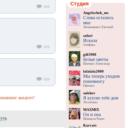
Студия
Angelochek_ms
Слова остались
мне
Литвинкович Евгений
safari
Искала
Земфира
gdi1960
Белые цветы
Шапиро Александр
lalalala2000
Мы теперь уходим
понемногу
Ефимыч
sulehov
ровавшие аккаунт!
Я куплю тебе дом
Лесоповал
MAXMIX
Он и она
нуть
Шакиров Ринат
Karvaiv