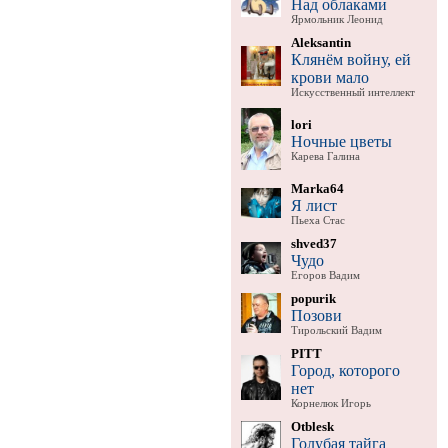
Над облаками
Ярмольник Леонид
Aleksantin
Клянём войну, ей
крови мало
Искусственный интеллект
lori
Ночные цветы
Карева Галина
Marka64
Я лист
Пьеха Стас
shved37
Чудо
Егоров Вадим
popurik
Позови
Тирольский Вадим
PITT
Город, которого
нет
Корнелюк Игорь
Otblesk
Голубая тайга