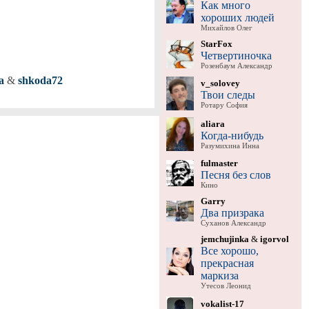
Как много
хороших людей
Михайлов Олег
StarFox
Четвертиночка
Розенбаум Александр
a
&
shkoda72
v_solovey
Твои следы
Ротару София
aliara
Когда-нибудь
Разумихина Инна
fulmaster
Песня без слов
Кино
Garry
Два призрака
Суханов Александр
jemchujinka
&
igorvol
Все хорошо,
прекрасная
маркиза
Утесов Леонид
vokalist-17