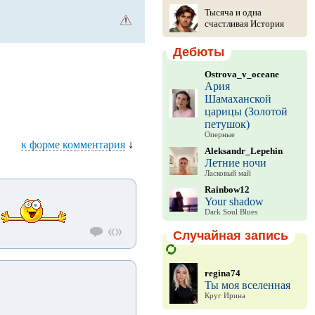
Тысяча и одна
счастливая История
Дебюты
Ostrova_v_oceane
Ария
Шамаханской
царицы (Золотой
петушок)
Оперные
к форме комментария
↓
Aleksandr_Lepehin
Летние ночи
Ласковый май
Rainbow12
Your shadow
Dark Soul Blues
Случайная запись
regina74
Ты моя вселенная
Круг Ирина