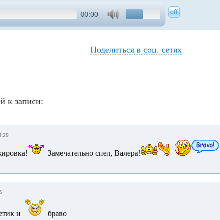
00:00
Поделиться в соц. сетях
й к записи:
8:29
жировка!
Замечательно спел, Валера!
5
етик и
браво