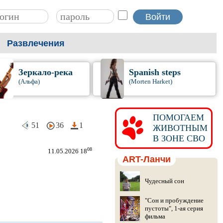
Развлечения
Зеркало-река
Spanish steps
(Альфа)
(Morten Harket)
ПОМОГАЕМ
51
36
1
ЖИВОТНЫМ
В ЗОНЕ СВО
08
11.05.2026 18
ART-Ланчи
Чудесный сон
"Сон и пробуждение
пустоты", 1-ая серия
фильма