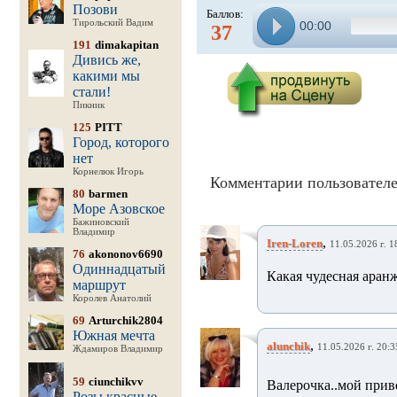
Позови
Баллов:
Тирольский Вадим
00:00
37
191
dimakapitan
Дивись же,
какими мы
стали!
Пикник
125
PITT
Город, которого
нет
Корнелюк Игорь
Комментарии пользователе
80
barmen
Море Азовское
Бажиновский
Владимир
,
Iren-Loren
11.05.2026 г. 1
76
akononov6690
Одиннадцатый
Какая чудесная аран
маршрут
Королев Анатолий
69
Arturchik2804
Южная мечта
,
alunchik
11.05.2026 г. 20:3
Ждамиров Владимир
59
ciunchikvv
Валерочка..мой прив
Розы красные