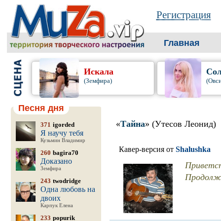
Регистрация
Главная
Искала
Сол
(Земфира)
(Овс
Песня дня
«
Тайна
» (Утесов Леонид)
371
igorded
Я научу тебя
Кузьмин Владимир
Кавер-версия от
Shalushka
260
bagira70
Доказано
Приветст
Земфира
Продолжа
243
twodridge
Одна любовь на
двоих
Карпук Елена
233
popurik