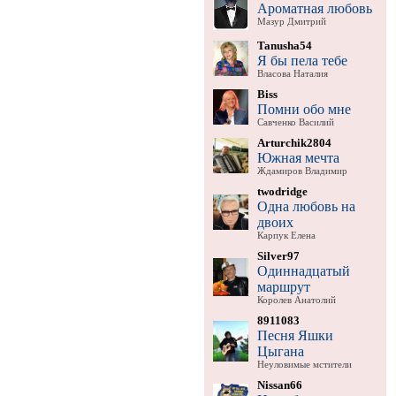
Ароматная любовь
Мазур Дмитрий
Tanusha54
Я бы пела тебе
Власова Наталия
Biss
Помни обо мне
Савченко Василий
Arturchik2804
Южная мечта
Ждамиров Владимир
twodridge
Одна любовь на
двоих
Карпук Елена
Silver97
Одиннадцатый
маршрут
Королев Анатолий
8911083
Песня Яшки
Цыгана
Неуловимые мстители
Nissan66