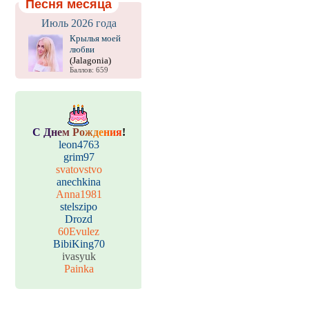
Песня месяца
Июль 2026 года
Крылья моей
любви
(Jalagonia)
Баллов: 659
С
Д
н
е
м
Р
о
ж
д
е
н
и
я
!
leon4763
grim97
svatovstvo
anechkina
Anna1981
stelszipo
Drozd
60Evulez
BibiKing70
ivasyuk
Painka