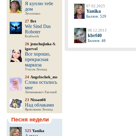
Я куплю тебе
07.02.2025
дом
Yanika
Лесоповал
Баллов: 529
27
Bet
Wir Sind Das
08.12.2013
Roboter
kbrf40
Kraftwerk
Баллов: 48
26
jemchujinka
&
igorvol
Все хорошо,
прекрасная
маркиза
Утесов Леонид
24
Angelochek_ms
Слова остались
мне
Литвинкович Евгений
23
Nissan66
Над облаками
Ярмольник Леонид
Песня недели
525
Yanika
Алмаз