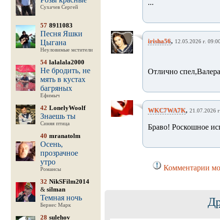
...
Сухачев Сергей
57
8911083
Песня Яшки
,
irisha56
Цыгана
12.05.2026 г. 09:0
Неуловимые мстители
54
lalalala2000
Не бродить, не
Отлично спел,Валера
мять в кустах
багряных
Ефимыч
42
LonelyWoolf
,
WKC7WA7K
21.07.2026 г
Знаешь ты
Синяя птица
Браво! Роскошное и
40
mranatolm
Осень,
прозрачное
утро
Комментарии мог
Романсы
32
NikSFilm2014
&
silman
Темная ночь
Др
Бернес Марк
28
sulehov