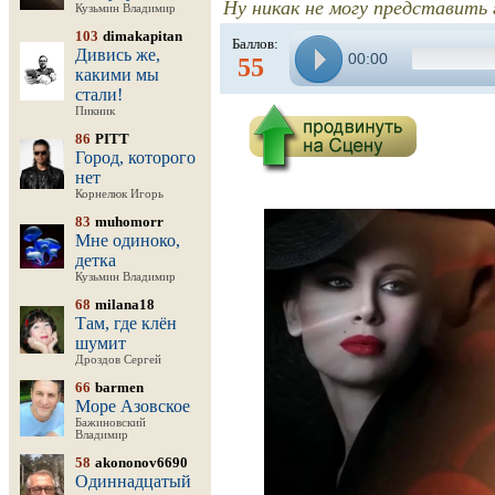
Ну никак не могу представить г
Кузьмин Владимир
103
dimakapitan
Баллов:
Дивись же,
00:00
55
какими мы
стали!
Пикник
86
PITT
Город, которого
нет
Корнелюк Игорь
83
muhomorr
Мне одиноко,
детка
Кузьмин Владимир
68
milana18
Там, где клён
шумит
Дроздов Сергей
66
barmen
Море Азовское
Бажиновский
Владимир
58
akononov6690
Одиннадцатый