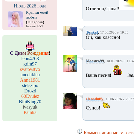
Июль 2026 года
Отлично,Саша!!
Крылья моей
любви
(Jalagonia)
Баллов: 659
,
Tonkal
17.06.2026 г. 19:35
Ой, как классно!
С
Д
н
е
м
Р
о
ж
д
е
н
и
я
!
leon4763
,
Maestro99
18.06.2026 г. 11:3
grim97
svatovstvo
anechkina
Ваша песня!
За
Anna1981
stelszipo
Drozd
60Evulez
,
elenaduffy
19.06.2026 г. 20:27
BibiKing70
ivasyuk
Супер!
Painka
Комментарии могут оста