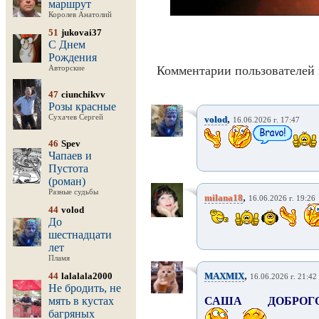
маршрут
Королев Анатолий
51
jukovai37
С Днем
Рождения
Комментарии пользователей 
Авторские
47
ciunchikvv
Розы красные
,
Сухачев Сергей
volod
16.06.2026 г. 17:47
46
Spev
Чапаев и
Пустота
(роман)
Разные судьбы
,
milana18
16.06.2026 г. 19:26
44
volod
До
шестнадцати
лет
Пламя
,
44
lalalala2000
MAXMIX
16.06.2026 г. 21:42
Не бродить, не
мять в кустах
САША ДОБРОГ
багряных