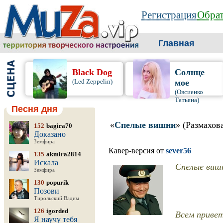
Регистрация
Обрат
Главная
Black Dog
Солнце
(Led Zeppelin)
мое
(Овсиенко
Татьяна)
Песня дня
«
Спелые вишни
» (Размахов
152
bagira70
Доказано
Земфира
Кавер-версия от
sever56
135
akmira2814
Искала
Спелые вишн
Земфира
130
popurik
Позови
Тирольский Вадим
126
igorded
Всем привет
Я научу тебя