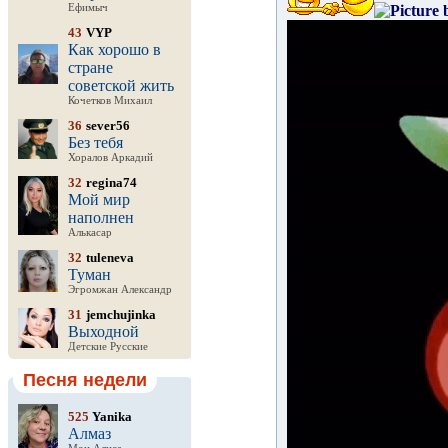
Ефимыч
43
VYP
Как хорошо в
стране
советской жить
Кочетков Михаил
36
sever56
Без тебя
Хоралов Аркадий
32
regina74
Мой мир
наполнен
Алькасар
32
tuleneva
Туман
Эгромжан Александр
31
jemchujinka
Выходной
Детские Русские
Песня недели
525
Yanika
Алмаз