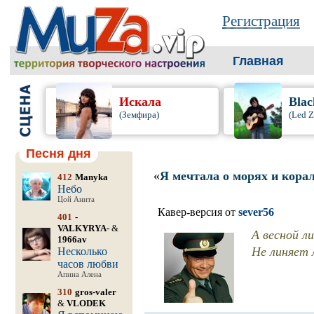
Регистрация
Главная
Искала
Blac
(Земфира)
(Led Z
Песня дня
«
Я мечтала о морях и кора
412
Manyka
Небо
Цой Анита
Кавер-версия от
sever56
401
-
VALKYRYA-
&
А весной л
1966av
Не линяет 
Несколько
часов любви
Апина Алена
310
gros-valer
&
VLODEK