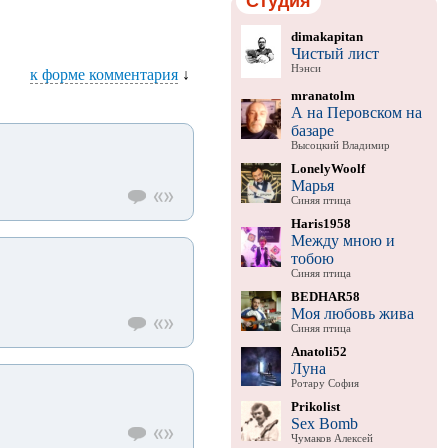
Студия
dimakapitan
Чистый лист
Нэнси
к форме комментария
↓
mranatolm
А на Перовском на
базаре
Высоцкий Владимир
LonelyWoolf
Марья
Синяя птица
Haris1958
Между мною и
тобою
Синяя птица
BEDHAR58
Моя любовь жива
Синяя птица
Anatoli52
Луна
Ротару София
Prikolist
Sex Bomb
Чумаков Алексей