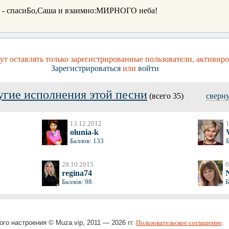
- спасиБо,Саша и взаимно:МИРНОГО неба!
т оставлять только зарегистрированные пользователи, активиро
Зарегистрироваться
или
войти
угие исполнения этой песни
(всего 35)
сверн
13.12.2012
1
olunia-k
Баллов: 133
Б
28.10.2015
0
regina74
Баллов: 98
Б
ого настроения © Muza.vip, 2011 — 2026 гг.
Пользовательское соглашение
.