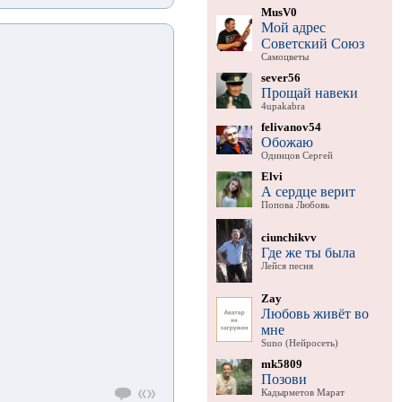
MusV0
Мой адрес
Советский Союз
Самоцветы
sever56
Прощай навеки
4upakabra
felivanov54
Обожаю
Одинцов Сергей
Elvi
А сердце верит
Попова Любовь
ciunchikvv
Где же ты была
Лейся песня
Zay
Любовь живёт во
мне
Suno (Нейросеть)
mk5809
Позови
Кадырметов Марат