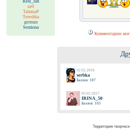
Rest_Jah
az0
TatianaP
Tereshka
german
Semiona
Комментарии могу
Др
02.02.2016
serbka
Баллов: 187
05.05.2017
IRINA_50
Баллов: 103
Территория творческ