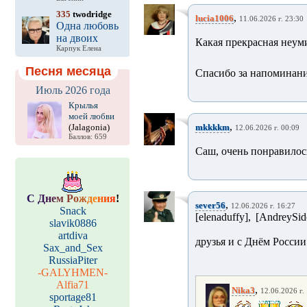
335
twodridge
,
lucia1006
11.06.2026 г. 23:30
Одна любовь
на двоих
Какая прекрасная неуми
Карпук Елена
Песня месяца
Спасибо за напоминан
Июль 2026 года
Крылья
моей любви
,
(Jalagonia)
mkkkkm
12.06.2026 г. 00:09
Баллов: 659
Саш, очень понравилос
С
Д
н
е
м
Р
о
ж
д
е
н
и
я
!
,
sever56
12.06.2026 г. 16:27
Snack
[elenaduffy], [AndreySi
slavik0886
artdiva
друзья и с Днём России
Sax_and_Sex
RussiaPiter
-GALYHMEN-
Alfia71
,
Nika3
12.06.2026 г.
sportage81