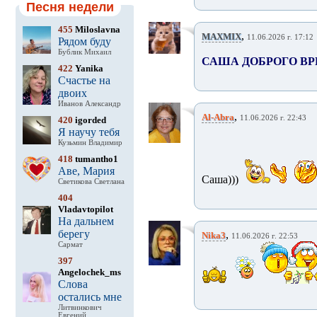
Песня недели
455
Miloslavna
,
MAXMIX
11.06.2026 г. 17:12
Рядом буду
Бублик Михаил
САША ДОБРОГО В
422
Yanika
Счастье на
двоих
Иванов Александр
,
Al-Abra
11.06.2026 г. 22:43
420
igorded
Я научу тебя
Кузьмин Владимир
418
tumantho1
Аве, Мария
Саша)))
Светикова Светлана
404
Vladavtopilot
На дальнем
берегу
,
Nika3
11.06.2026 г. 22:53
Сармат
397
Angelochek_ms
Слова
остались мне
Литвинкович
Евгений