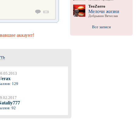
TeoZorro
Мелочи жизни
Добрынин Вячеслав
Все записи
вавшие аккаунт!
уть
6.05.2013
Verax
аллов: 129
9.02.2017
Nataliy777
аллов: 92