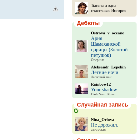
Тысяча и одна
счастливая История
Дебюты
Ostrova_v_oceane
Ария
Шамаханской
царицы (Золотой
петушок)
Оперные
Aleksandr_Lepehin
Летние ночи
Ласковый май
Rainbow12
Your shadow
Dark Soul Blues
Случайная запись
Nina_Orlova
Не дорожил.
авторская