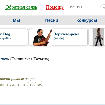
Обратная связь
Помощь
19:19:12
Мы
Песни
Конкурсы
k Dog
Зеркало-река
eppelin)
(Альфа)
ллах
» (Тишинская Татьяна)
иняют разные звери.
лишь солнечный зайчик.