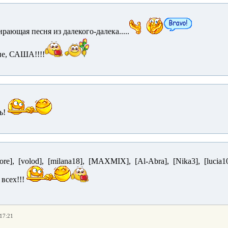
рающая песня из далекого-далека.....
ие, САША!!!!
ь!
dore], [volod], [milana18], [MAXMIX], [Al-Abra], [Nika3], [lucia
 всех!!!
 17:21