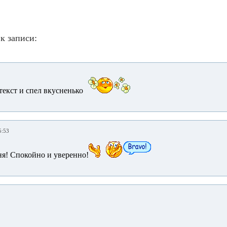
к записи:
текст и спел вкусненько
5:53
я! Спокойно и уверенно!