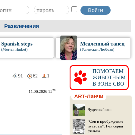
Развлечения
Spanish steps
Медленный танец
(Morten Harket)
(Успенская Любовь)
ПОМОГАЕМ
91
62
1
ЖИВОТНЫМ
В ЗОНЕ СВО
28
11.06.2026 15
ART-Ланчи
Чудесный сон
"Сон и пробуждение
пустоты", 1-ая серия
фильма