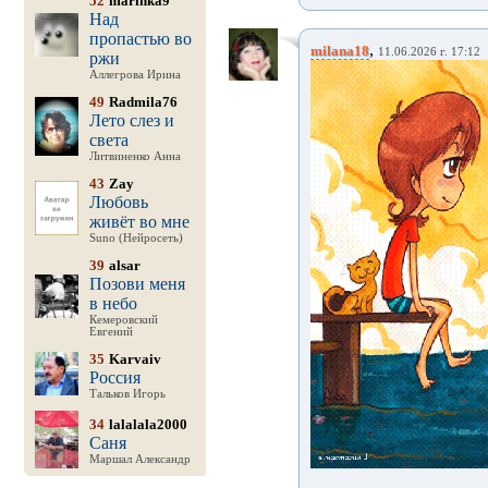
52
marinka9
Над
пропастью во
,
milana18
11.06.2026 г. 17:12
ржи
Аллегрова Ирина
49
Radmila76
Лето слез и
света
Литвиненко Анна
43
Zay
Любовь
живёт во мне
Suno (Нейросеть)
39
alsar
Позови меня
в небо
Кемеровский
Евгений
35
Karvaiv
Россия
Тальков Игорь
34
lalalala2000
Саня
Маршал Александр