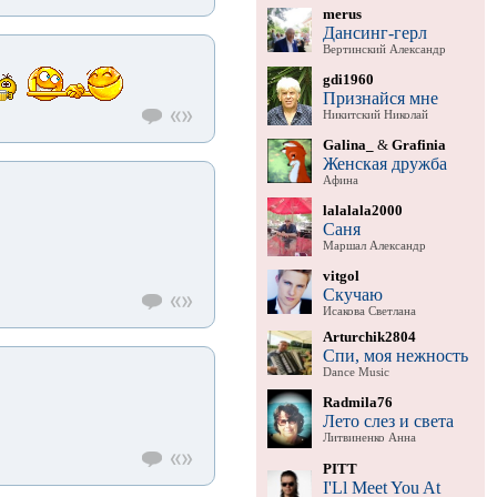
merus
Дансинг-герл
Вертинский Александр
gdi1960
Признайся мне
Никитский Николай
Galina_
&
Grafinia
Женская дружба
Афина
lalalala2000
Саня
Маршал Александр
vitgol
Скучаю
Исакова Светлана
Arturchik2804
Спи, моя нежность
Dance Music
Radmila76
Лето слез и света
Литвиненко Анна
PITT
I'Ll Meet You At