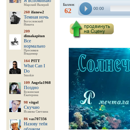
Я вспоминаю
Баллов:
Марский Валерий
00:00
62
260
ifanow2
Темная ночь
Богословский
Никита
209
dimakapitan
Все
нормально
Пресняков
Владимир
164
PITT
What Can I
Do
Smokie
109
Angela1968
Поздно
Бужинская
Екатерина
98
vitgol
Скучаю
Исакова Светлана
86
vas707356
Назову тебя
облаком