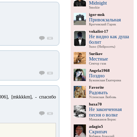
Midnight
Smokie
igor-msk
Привокзальная
Кричевский Гарик
vokalist-17
Не видно как душа
болит
Suno (Нейросеть)
Surikov
Местные
Сектор газа
Angela1968
Поздно
Бужинская Екатерина
Favorite
Радовать
1006], [mkkkkm], - спасибо
Успенская Любовь
baxa70
Не законченная
песня о волке
Мамажанов Борис
adagio5
Скрипач
Кобяков Аркадий