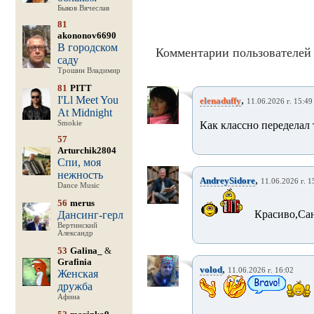
Быков Вячеслав
81
akononov6690
В городском
Комментарии пользователей 
саду
Трошин Владимир
81
PITT
I'Ll Meet You
,
elenaduffy
11.06.2026 г. 15:49
At Midnight
Smokie
Как классно переделал 
57
Arturchik2804
Спи, моя
нежность
,
AndreySidore
11.06.2026 г. 1
Dance Music
56
merus
Красиво,Сан
Дансинг-герл
Вертинский
Александр
53
Galina_
&
Grafinia
,
volod
11.06.2026 г. 16:02
Женская
дружба
Афина